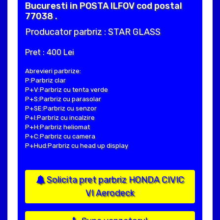
Bucuresti in POSTA ILFOV cod postal
77038 .
Producator parbriz : STAR GLASS
Pret : 400 Lei
Abrevieri parbrize:
P:Parbriz clar
P+V:Parbriz cu tenta verde
P+S:Parbriz cu parasolar
P+SE:Parbriz cu senzor
P+I:Parbriz cu incalzire
P+H:Parbriz heliomat
P+C:Parbriz cu camera
P+Hud:Parbriz cu head up display
Solicita pret parbriz HONDA CIVIC
VI Aerodeck