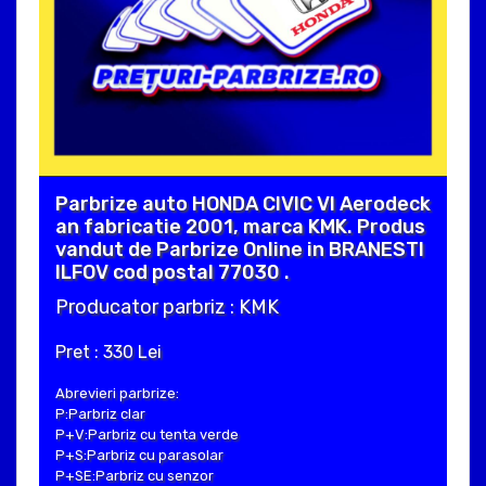
Parbrize auto HONDA CIVIC VI Aerodeck
an fabricatie 2001, marca KMK. Produs
vandut de Parbrize Online in BRANESTI
ILFOV cod postal 77030 .
Producator parbriz : KMK
Pret : 330 Lei
Abrevieri parbrize:
P:Parbriz clar
P+V:Parbriz cu tenta verde
P+S:Parbriz cu parasolar
P+SE:Parbriz cu senzor