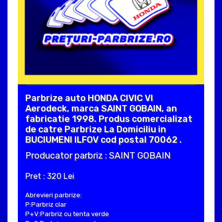
Parbrize auto HONDA CIVIC VI
Aerodeck, marca SAINT GOBAIN, an
fabricatie 1998. Produs comercializat
de catre Parbrize La Domiciliu in
BUCIUMENI ILFOV cod postal 70062 .
Producator parbriz : SAINT GOBAIN
Pret : 320 Lei
Abrevieri parbrize:
P:Parbriz clar
P+V:Parbriz cu tenta verde