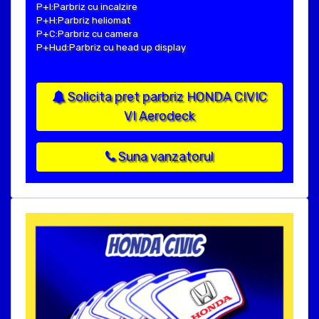
P+I:Parbriz cu incalzire
P+H:Parbriz heliomat
P+C:Parbriz cu camera
P+Hud:Parbriz cu head up display
Solicita pret parbriz HONDA CIVIC
VI Aerodeck
Suna vanzatorul