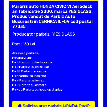
Parbriz auto HONDA CIVIC VI Aerodeck
an fabricatie 2000, marca YES GLASS.
Produs vandut de Parbiz Auto
Bucuresti in CERNICA ILFOV cod postal
77035 .
Producator parbriz : YES GLASS
Pret : 130 Lei
Abrevieri parbrize:
P:Parbriz clar
P+V:Parbriz cu tenta verde
P+S:Parbriz cu parasolar
P+SE:Parbriz cu senzor
P+I:Parbriz cu incalzire
P+H:Parbriz heliomat
P+C:Parbriz cu camera
P+Hud:Parbriz cu head up display
Solicita pret parbriz HONDA CIVIC