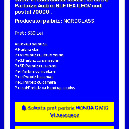
Parbrize Audi in BUFTEA ILFOV cod
postal 70000 .
Producator parbriz : NORDGLASS
Pret : 330 Lei
Abrevieri parbrize:
P:Parbriz clar
P+V:Parbriz cu tenta verde
P+S:Parbriz cu parasolar
P+SE:Parbriz cu senzor
P+I:Parbriz cu incalzire
P+H:Parbriz heliomat
P+C:Parbriz cu camera
P+Hud:Parbriz cu head up display
Solicita pret parbriz HONDA CIVIC
VI Aerodeck