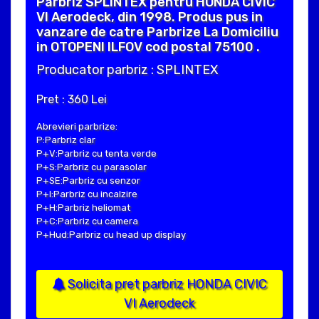
Parbriz SPLINTEX pentru HONDA CIVIC
VI Aerodeck, din 1998. Produs pus in
vanzare de catre Parbrize La Domiciliu
in OTOPENI ILFOV cod postal 75100 .
Producator parbriz : SPLINTEX
Pret : 360 Lei
Abrevieri parbrize:
P:Parbriz clar
P+V:Parbriz cu tenta verde
P+S:Parbriz cu parasolar
P+SE:Parbriz cu senzor
P+I:Parbriz cu incalzire
P+H:Parbriz heliomat
P+C:Parbriz cu camera
P+Hud:Parbriz cu head up display
Solicita pret parbriz HONDA CIVIC
VI Aerodeck