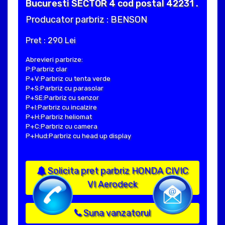
Bucuresti SECTOR 4 cod postal 42231 .
Producator parbriz : BENSON
Pret : 290 Lei
Abrevieri parbrize:
P:Parbriz clar
P+V:Parbriz cu tenta verde
P+S:Parbriz cu parasolar
P+SE:Parbriz cu senzor
P+I:Parbriz cu incalzire
P+H:Parbriz heliomat
P+C:Parbriz cu camera
P+Hud:Parbriz cu head up display
Solicita pret parbriz HONDA CIVIC
VI Aerodeck
Suna vanzatorul