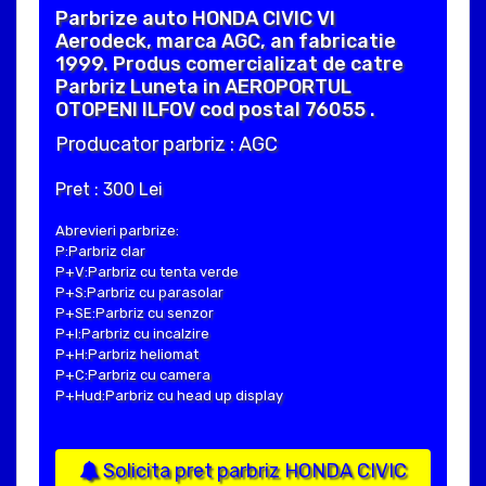
Parbrize auto HONDA CIVIC VI
Aerodeck, marca AGC, an fabricatie
1999. Produs comercializat de catre
Parbriz Luneta in AEROPORTUL
OTOPENI ILFOV cod postal 76055 .
Producator parbriz : AGC
Pret : 300 Lei
Abrevieri parbrize:
P:Parbriz clar
P+V:Parbriz cu tenta verde
P+S:Parbriz cu parasolar
P+SE:Parbriz cu senzor
P+I:Parbriz cu incalzire
P+H:Parbriz heliomat
P+C:Parbriz cu camera
P+Hud:Parbriz cu head up display
Solicita pret parbriz HONDA CIVIC