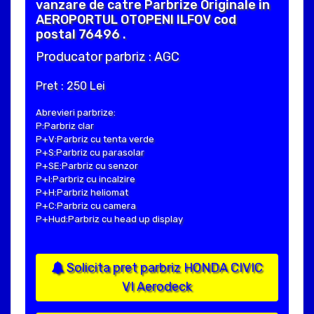
vanzare de catre Parbrize Originale in
AEROPORTUL OTOPENI ILFOV cod
postal 76496 .
Producator parbriz : AGC
Pret : 250 Lei
Abrevieri parbrize:
P:Parbriz clar
P+V:Parbriz cu tenta verde
P+S:Parbriz cu parasolar
P+SE:Parbriz cu senzor
P+I:Parbriz cu incalzire
P+H:Parbriz heliomat
P+C:Parbriz cu camera
P+Hud:Parbriz cu head up display
Solicita pret parbriz HONDA CIVIC
VI Aerodeck