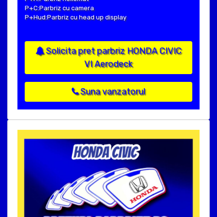
P+C:Parbriz cu camera
P+Hud:Parbriz cu head up display
Solicita pret parbriz HONDA CIVIC
VI Aerodeck
Suna vanzatorul