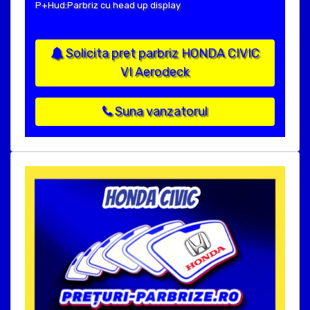
P+Hud:Parbriz cu head up display
Solicita pret parbriz HONDA CIVIC
VI Aerodeck
Suna vanzatorul