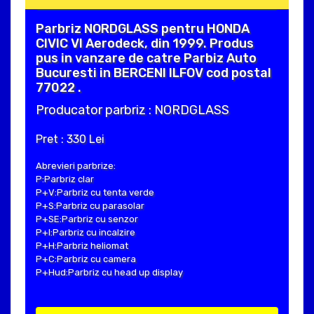
Parbriz NORDGLASS pentru HONDA
CIVIC VI Aerodeck, din 1999. Produs
pus in vanzare de catre Parbiz Auto
Bucuresti in BERCENI ILFOV cod postal
77022 .
Producator parbriz : NORDGLASS
Pret : 330 Lei
Abrevieri parbrize:
P:Parbriz clar
P+V:Parbriz cu tenta verde
P+S:Parbriz cu parasolar
P+SE:Parbriz cu senzor
P+I:Parbriz cu incalzire
P+H:Parbriz heliomat
P+C:Parbriz cu camera
P+Hud:Parbriz cu head up display