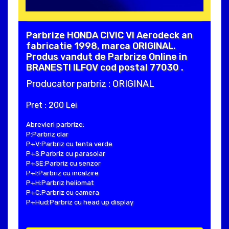
Parbrize HONDA CIVIC VI Aerodeck an
fabricatie 1998, marca ORIGINAL.
Produs vandut de Parbrize Online in
BRANESTI ILFOV cod postal 77030 .
Producator parbriz : ORIGINAL
Pret : 200 Lei
Abrevieri parbrize:
P:Parbriz clar
P+V:Parbriz cu tenta verde
P+S:Parbriz cu parasolar
P+SE:Parbriz cu senzor
P+I:Parbriz cu incalzire
P+H:Parbriz heliomat
P+C:Parbriz cu camera
P+Hud:Parbriz cu head up display