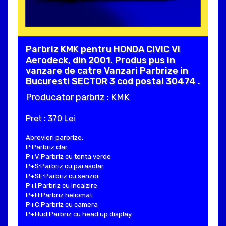
Parbriz KMK pentru HONDA CIVIC VI
Aerodeck, din 2001. Produs pus in
vanzare de catre Vanzari Parbrize in
Bucuresti SECTOR 3 cod postal 30474 .
Producator parbriz : KMK
Pret : 370 Lei
Abrevieri parbrize:
P:Parbriz clar
P+V:Parbriz cu tenta verde
P+S:Parbriz cu parasolar
P+SE:Parbriz cu senzor
P+I:Parbriz cu incalzire
P+H:Parbriz heliomat
P+C:Parbriz cu camera
P+Hud:Parbriz cu head up display