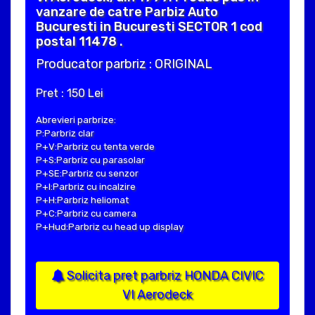
vanzare de catre Parbiz Auto
Bucuresti in Bucuresti SECTOR 1 cod
postal 11478 .
Producator parbriz : ORIGINAL
Pret : 150 Lei
Abrevieri parbrize:
P:Parbriz clar
P+V:Parbriz cu tenta verde
P+S:Parbriz cu parasolar
P+SE:Parbriz cu senzor
P+I:Parbriz cu incalzire
P+H:Parbriz heliomat
P+C:Parbriz cu camera
P+Hud:Parbriz cu head up display
Solicita pret parbriz HONDA CIVIC
VI Aerodeck