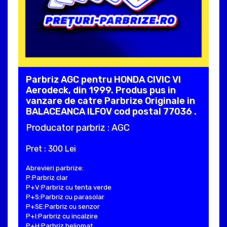
Parbriz AGC pentru HONDA CIVIC VI
Aerodeck, din 1999. Produs pus in
vanzare de catre Parbrize Originale in
BALACEANCA ILFOV cod postal 77036 .
Producator parbriz : AGC
Pret : 300 Lei
Abrevieri parbrize:
P:Parbriz clar
P+V:Parbriz cu tenta verde
P+S:Parbriz cu parasolar
P+SE:Parbriz cu senzor
P+I:Parbriz cu incalzire
P+H:Parbriz heliomat