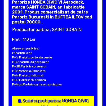
Parbrize HONDA CIVIC VI Aerodeck,
marca SAINT GOBAIN, an fabricatie
2001. Produs comercializat de catre
Parbriz Bucuresti in BUFTEA ILFOV cod
postal 70000 .
Producator parbriz : SAINT GOBAIN
Pret : 410 Lei
Abrevieri parbrize:
P:Parbriz clar
P+V:Parbriz cu tenta verde
P+S:Parbriz cu parasolar
P+SE:Parbriz cu senzor
P+I:Parbriz cu incalzire
P+H:Parbriz heliomat
P+C:Parbriz cu camera
P+Hud:Parbriz cu head up display
Solicita pret parbriz HONDA CIVIC