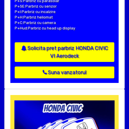
P+S:Parbriz cu parasolar
P+SE:Parbriz cu senzor
P+I:Parbriz cu incalzire
P+H:Parbriz heliomat
P+C:Parbriz cu camera
P+Hud:Parbriz cu head up display
Solicita pret parbriz HONDA CIVIC
VI Aerodeck
Suna vanzatorul