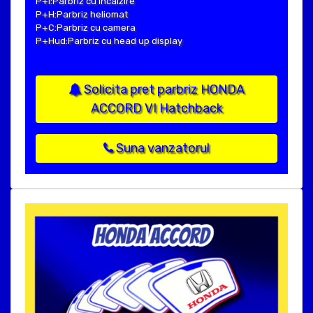
P+I:Parbriz cu incalzire
P+H:Parbriz heliomat
P+C:Parbriz cu camera
P+Hud:Parbriz cu head up display
Solicita pret parbriz HONDA
ACCORD VI Hatchback
Suna vanzatorul