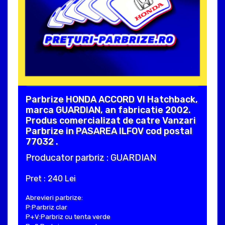
Parbrize HONDA ACCORD VI Hatchback,
marca GUARDIAN, an fabricatie 2002.
Produs comercializat de catre Vanzari
Parbrize in PASAREA ILFOV cod postal
77032 .
Producator parbriz : GUARDIAN
Pret : 240 Lei
Abrevieri parbrize:
P:Parbriz clar
P+V:Parbriz cu tenta verde