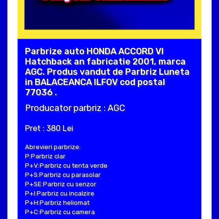
Parbrize auto HONDA ACCORD VI
Hatchback an fabricatie 2001, marca
AGC. Produs vandut de Parbriz Luneta
in BALACEANCA ILFOV cod postal
77036 .
Producator parbriz : AGC
Pret : 380 Lei
Abrevieri parbrize:
P:Parbriz clar
P+V:Parbriz cu tenta verde
P+S:Parbriz cu parasolar
P+SE:Parbriz cu senzor
P+I:Parbriz cu incalzire
P+H:Parbriz heliomat
P+C:Parbriz cu camera