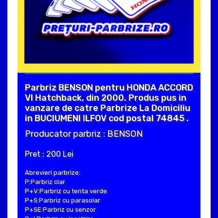
Parbriz BENSON pentru HONDA ACCORD
VI Hatchback, din 2000. Produs pus in
vanzare de catre Parbrize La Domiciliu
in BUCIUMENI ILFOV cod postal 74845 .
Producator parbriz : BENSON
Pret : 200 Lei
Abrevieri parbrize:
P:Parbriz clar
P+V:Parbriz cu tenta verde
P+S:Parbriz cu parasolar
P+SE:Parbriz cu senzor