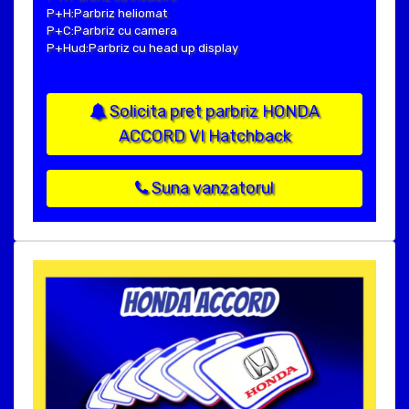
P+H:Parbriz heliomat
P+C:Parbriz cu camera
P+Hud:Parbriz cu head up display
Solicita pret parbriz HONDA
ACCORD VI Hatchback
Suna vanzatorul