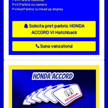
P+C:Parbriz cu camera
P+Hud:Parbriz cu head up display
Solicita pret parbriz HONDA
ACCORD VI Hatchback
Suna vanzatorul