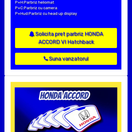
P+H:Parbriz heliomat
P+C:Parbriz cu camera
P+Hud:Parbriz cu head up display
Solicita pret parbriz HONDA
ACCORD VI Hatchback
Suna vanzatorul