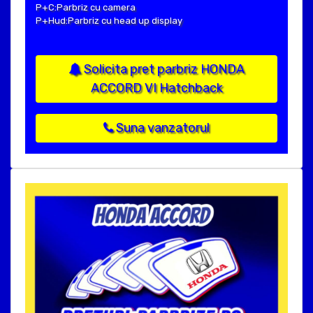
P+C:Parbriz cu camera
P+Hud:Parbriz cu head up display
Solicita pret parbriz HONDA
ACCORD VI Hatchback
Suna vanzatorul