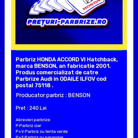
Parbriz HONDA ACCORD VI Hatchback,
marca BENSON, an fabricatie 2001.
Produs comercializat de catre
Parbrize Audi in ODAILE ILFOV cod
postal 75118 .
Producator parbriz : BENSON
Pret : 240 Lei
Abrevieri parbrize:
P:Parbriz clar
P+V:Parbriz cu tenta verde
P+S:Parbriz cu parasolar