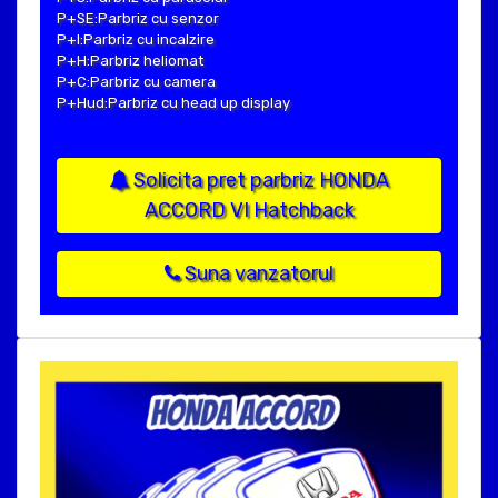
P+SE:Parbriz cu senzor
P+I:Parbriz cu incalzire
P+H:Parbriz heliomat
P+C:Parbriz cu camera
P+Hud:Parbriz cu head up display
Solicita pret parbriz HONDA
ACCORD VI Hatchback
Suna vanzatorul