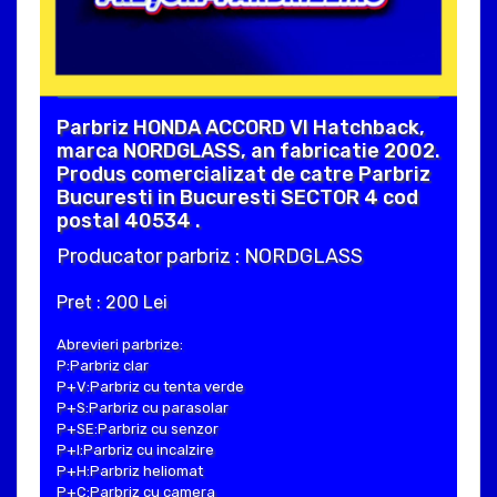
Parbriz HONDA ACCORD VI Hatchback,
marca NORDGLASS, an fabricatie 2002.
Produs comercializat de catre Parbriz
Bucuresti in Bucuresti SECTOR 4 cod
postal 40534 .
Producator parbriz : NORDGLASS
Pret : 200 Lei
Abrevieri parbrize:
P:Parbriz clar
P+V:Parbriz cu tenta verde
P+S:Parbriz cu parasolar
P+SE:Parbriz cu senzor
P+I:Parbriz cu incalzire
P+H:Parbriz heliomat
P+C:Parbriz cu camera