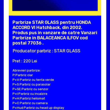
Parbrize STAR GLASS pentru HONDA
ACCORD VI Hatchback, din 2002.
Produs pus in vanzare de catre Vanzari
Parbrize in BALACEANCA ILFOV cod
postal 77036 .
Producator parbriz : STAR GLASS
Pret : 220 Lei
Abrevieri parbrize:
P:Parbriz clar
P+V:Parbriz cu tenta verde
P+S:Parbriz cu parasolar
P+SE:Parbriz cu senzor
P+I:Parbriz cu incalzire
P+H:Parbriz heliomat
P+C:Parbriz cu camera
P+Hud:Parbriz cu head up display