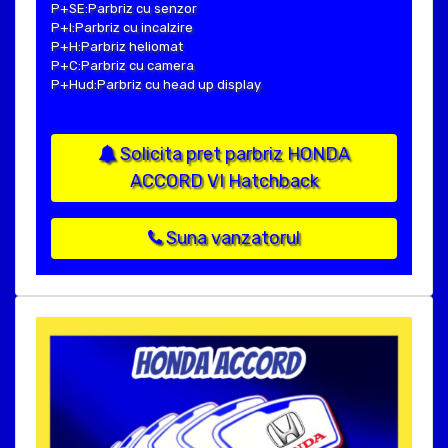
P+SE:Parbriz cu senzor
P+I:Parbriz cu incalzire
P+H:Parbriz heliomat
P+C:Parbriz cu camera
P+Hud:Parbriz cu head up display
Solicita pret parbriz HONDA
ACCORD VI Hatchback
Suna vanzatorul