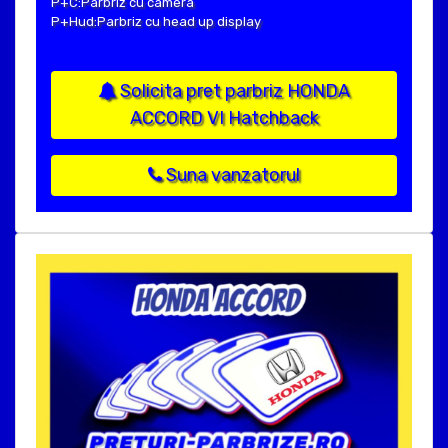
P+C:Parbriz cu camera
P+Hud:Parbriz cu head up display
Solicita pret parbriz HONDA
ACCORD VI Hatchback
Suna vanzatorul