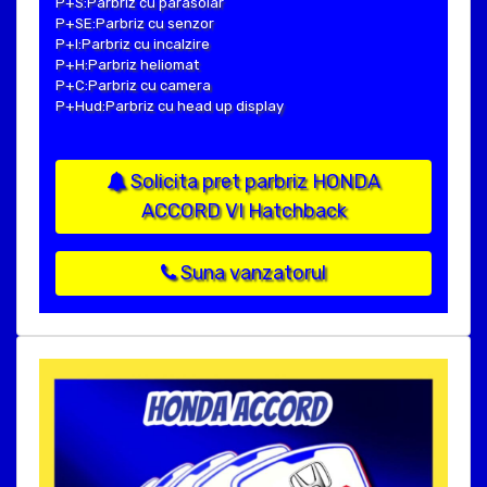
P+S:Parbriz cu parasolar
P+SE:Parbriz cu senzor
P+I:Parbriz cu incalzire
P+H:Parbriz heliomat
P+C:Parbriz cu camera
P+Hud:Parbriz cu head up display
Solicita pret parbriz HONDA
ACCORD VI Hatchback
Suna vanzatorul