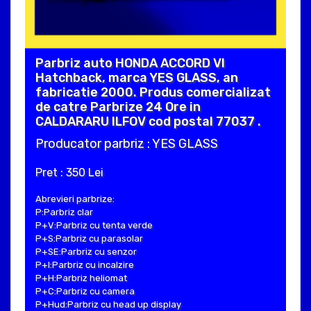
Parbriz auto HONDA ACCORD VI
Hatchback, marca YES GLASS, an
fabricatie 2000. Produs comercializat
de catre Parbrize 24 Ore in
CALDARARU ILFOV cod postal 77037 .
Producator parbriz : YES GLASS
Pret : 350 Lei
Abrevieri parbrize:
P:Parbriz clar
P+V:Parbriz cu tenta verde
P+S:Parbriz cu parasolar
P+SE:Parbriz cu senzor
P+I:Parbriz cu incalzire
P+H:Parbriz heliomat
P+C:Parbriz cu camera
P+Hud:Parbriz cu head up display