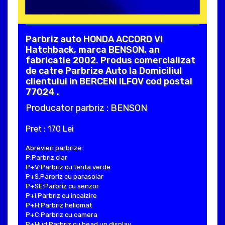
Parbriz auto HONDA ACCORD VI
Hatchback, marca BENSON, an
fabricatie 2002. Produs comercializat
de catre Parbrize Auto la Domiciliul
clientului in BERCENI ILFOV cod postal
77024 .
Producator parbriz : BENSON
Pret : 170 Lei
Abrevieri parbrize:
P:Parbriz clar
P+V:Parbriz cu tenta verde
P+S:Parbriz cu parasolar
P+SE:Parbriz cu senzor
P+I:Parbriz cu incalzire
P+H:Parbriz heliomat
P+C:Parbriz cu camera
P+Hud:Parbriz cu head up display