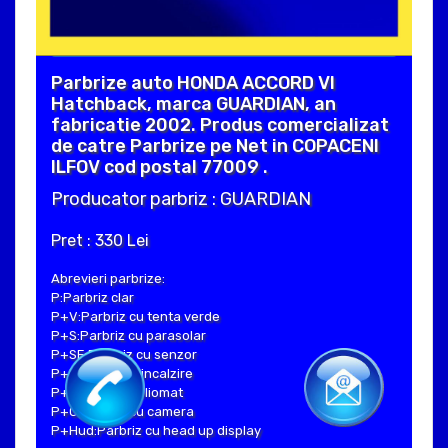
Parbrize auto HONDA ACCORD VI
Hatchback, marca GUARDIAN, an
fabricatie 2002. Produs comercializat
de catre Parbrize pe Net in COPACENI
ILFOV cod postal 77009 .
Producator parbriz : GUARDIAN
Pret : 330 Lei
Abrevieri parbrize:
P:Parbriz clar
P+V:Parbriz cu tenta verde
P+S:Parbriz cu parasolar
P+SE:Parbriz cu senzor
P+I:Parbriz cu incalzire
P+H:Parbriz heliomat
P+C:Parbriz cu camera
P+Hud:Parbriz cu head up display