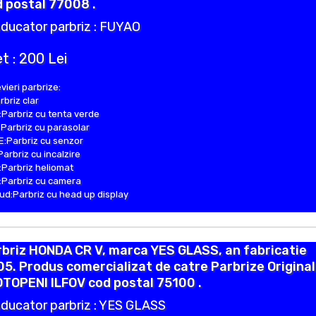
 postal 77008 .
ducator parbriz : FUYAO
t : 200 Lei
vieri parbrize:
rbriz clar
Parbriz cu tenta verde
Parbriz cu parasolar
:Parbriz cu senzor
Parbriz cu incalzire
Parbriz heliomat
Parbriz cu camera
d:Parbriz cu head up display
briz HONDA CR V, marca YES GLASS, an fabricatie
5. Produs comercializat de catre Parbrize Origina
OTOPENI ILFOV cod postal 75100 .
ducator parbriz : YES GLASS