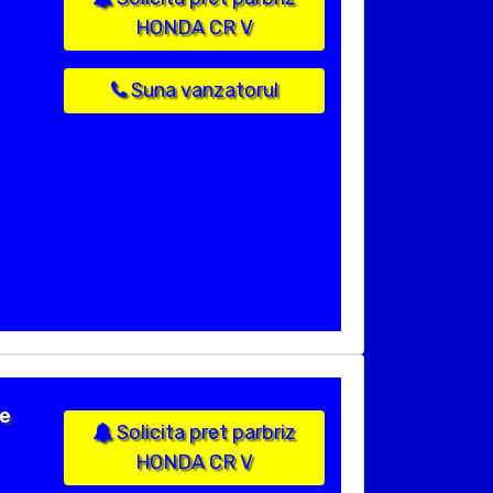
HONDA CR V
Suna vanzatorul
le
Solicita pret parbriz
HONDA CR V