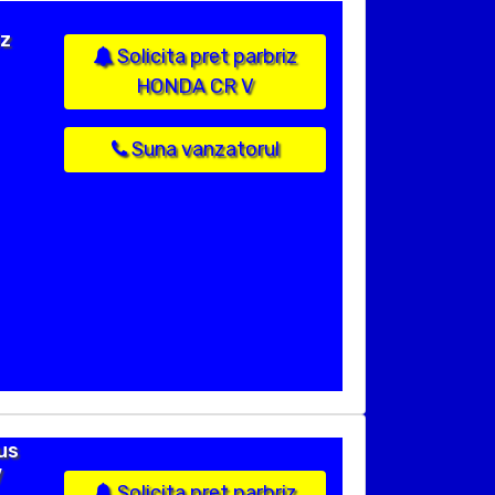
iz
Solicita pret parbriz
HONDA CR V
Suna vanzatorul
us
V
Solicita pret parbriz