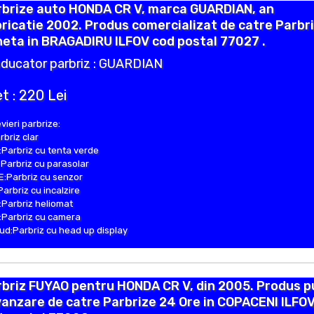
rbrize auto HONDA CR V, marca GUARDIAN, an
ricatie 2002. Produs comercializat de catre Parbr
eta in BRAGADIRU ILFOV cod postal 77027 .
ducator parbriz : GUARDIAN
t : 220 Lei
vieri parbrize:
rbriz clar
Parbriz cu tenta verde
Parbriz cu parasolar
:Parbriz cu senzor
Parbriz cu incalzire
Parbriz heliomat
Parbriz cu camera
d:Parbriz cu head up display
briz FUYAO pentru HONDA CR V, din 2005. Produs p
vanzare de catre Parbrize 24 Ore in COPACENI ILFO