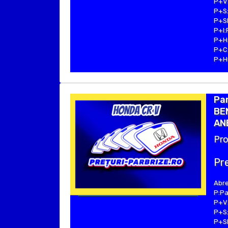
P+V:
P+S:
P+SE
P+I:
P+H:
P+C:
P+Hu
Par
BE
ANE
Pro
Pre
Abre
P:Pa
P+V:
P+S:
P+SE