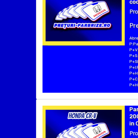
cod
Pro
Pre
Abre
P:Pa
P+V:
P+S:
P+SE
P+I:
P+H:
P+C:
P+Hu
Par
200
in 
Pro