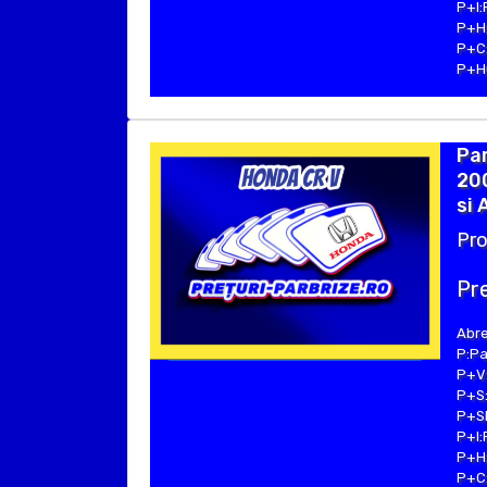
P+I:
P+H:
P+C:
P+Hu
Par
20
si 
Pro
Pre
Abre
P:Pa
P+V:
P+S:
P+SE
P+I:
P+H:
P+C: