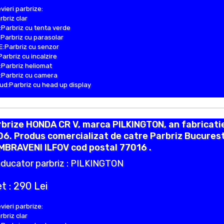
vieri parbrize:
rbriz clar
Parbriz cu tenta verde
Parbriz cu parasolar
:Parbriz cu senzor
Parbriz cu incalzire
Parbriz heliomat
Parbriz cu camera
d:Parbriz cu head up display
brize HONDA CR V, marca PILKINGTON, an fabricati
6. Produs comercializat de catre Parbriz Bucurest
MBRAVENI ILFOV cod postal 77016 .
ducator parbriz : PILKINGTON
t : 290 Lei
vieri parbrize:
rbriz clar