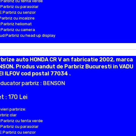
Parbriz cu tenta verde
Parbriz cu parasolar
:Parbriz cu senzor
Parbriz cu incalzire
Parbriz heliomat
Parbriz cu camera
d:Parbriz cu head up display
brize auto HONDA CR V an fabricatie 2002, marca
NSON. Produs vandut de Parbriz Bucuresti in VADU
I ILFOV cod postal 77034 .
ducator parbriz : BENSON
t : 170 Lei
vieri parbrize:
rbriz clar
Parbriz cu tenta verde
Parbriz cu parasolar
:Parbriz cu senzor