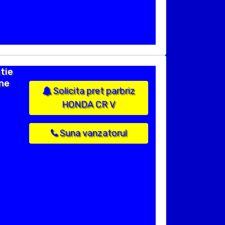
tie
ane
Solicita pret parbriz
HONDA CR V
Suna vanzatorul