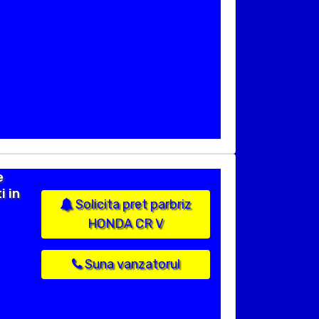
e
i in
Solicita pret parbriz
HONDA CR V
Suna vanzatorul