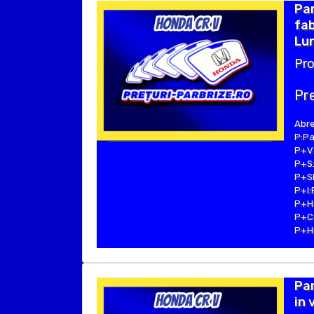
Pa
fab
Lun
Pro
Pre
Abre
P:Pa
P+V:
P+S:
P+SE
P+I:
P+H:
P+C:
P+Hu
Par
in 