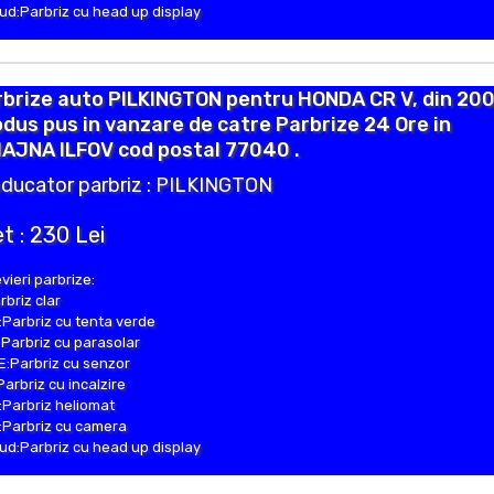
d:Parbriz cu head up display
brize auto PILKINGTON pentru HONDA CR V, din 200
dus pus in vanzare de catre Parbrize 24 Ore in
IAJNA ILFOV cod postal 77040 .
ducator parbriz : PILKINGTON
t : 230 Lei
vieri parbrize:
rbriz clar
Parbriz cu tenta verde
Parbriz cu parasolar
:Parbriz cu senzor
Parbriz cu incalzire
Parbriz heliomat
Parbriz cu camera
d:Parbriz cu head up display