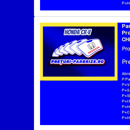
P+Hu
Par
Pro
CH
Pro
Pre
Abre
P:Pa
P+V:
P+S:
P+SE
P+I:
P+H:
P+C:
P+Hu