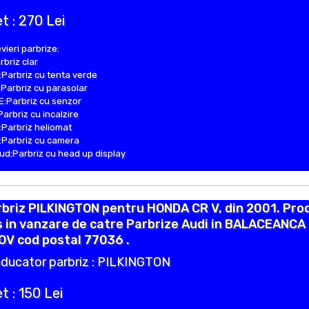
t : 270 Lei
vieri parbrize:
rbriz clar
Parbriz cu tenta verde
Parbriz cu parasolar
:Parbriz cu senzor
Parbriz cu incalzire
Parbriz heliomat
Parbriz cu camera
d:Parbriz cu head up display
briz PILKINGTON pentru HONDA CR V, din 2001. Pro
 in vanzare de catre Parbrize Audi in BALACEANCA
OV cod postal 77036 .
ducator parbriz : PILKINGTON
t : 150 Lei