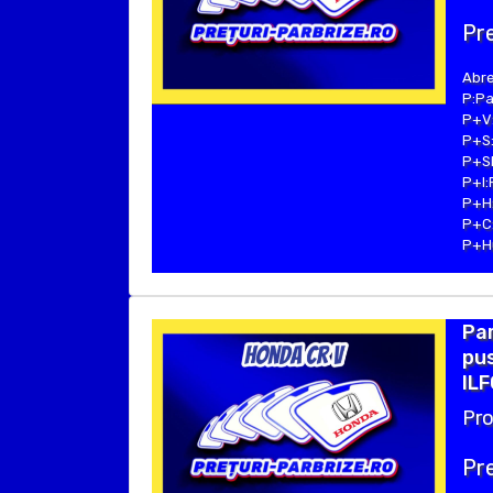
Pre
Abre
P:Pa
P+V:
P+S:
P+SE
P+I:
P+H:
P+C:
P+Hu
Par
pus
ILF
Pro
Pre