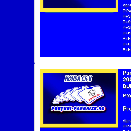
Abre
P:Pa
P+V:
P+S:
P+SE
P+I:
P+H:
P+C:
P+Hu
Par
200
DU
Pro
Pre
Abre
P:Pa