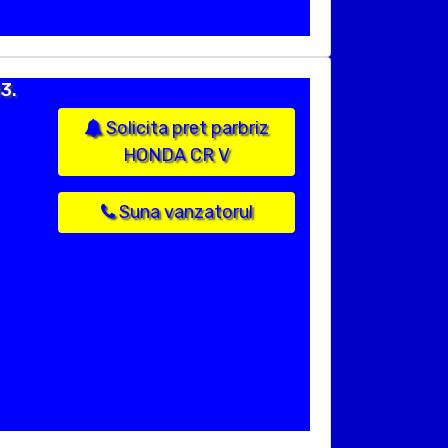
3.
Solicita pret parbriz
HONDA CR V
Suna vanzatorul