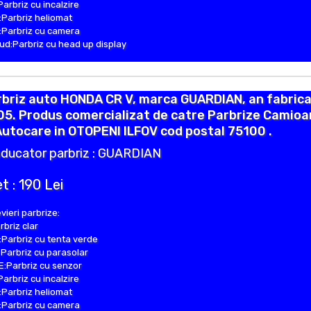
Parbriz cu incalzire
Parbriz heliomat
Parbriz cu camera
d:Parbriz cu head up display
briz auto HONDA CR V, marca GUARDIAN, an fabrica
05. Produs comercializat de catre Parbrize Camio
Autocare in OTOPENI ILFOV cod postal 75100 .
ducator parbriz : GUARDIAN
t : 190 Lei
vieri parbrize:
rbriz clar
Parbriz cu tenta verde
Parbriz cu parasolar
:Parbriz cu senzor
Parbriz cu incalzire
Parbriz heliomat
Parbriz cu camera