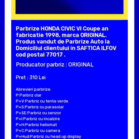
Parbrize HONDA CIVIC VI Coupe an
fabricatie 1998, marca ORIGINAL.
Produs vandut de Parbrize Auto la
Domiciliul clientului in SAFTICA ILFOV
cod postal 77017 .
Producator parbriz : ORIGINAL
Pret : 310 Lei
Abrevieri parbrize:
P:Parbriz clar
P+V:Parbriz cu tenta verde
P+S:Parbriz cu parasolar
P+SE:Parbriz cu senzor
P+I:Parbriz cu incalzire
P+H:Parbriz heliomat
P+C:Parbriz cu camera
P+Hud:Parbriz cu head up display