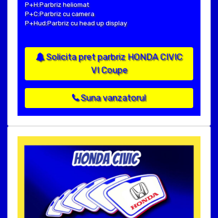
P+H:Parbriz heliomat
P+C:Parbriz cu camera
P+Hud:Parbriz cu head up display
Solicita pret parbriz HONDA CIVIC
VI Coupe
Suna vanzatorul