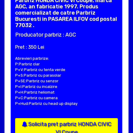
Parbriz HONDA CIVIC VI Coupe, marca
AGC, an fabricatie 1997. Produs
comercializat de catre Parbriz
Bucuresti in PASAREA ILFOV cod postal
77032 .
Producator parbriz : AGC
Pret : 350 Lei
Abrevieri parbrize:
P:Parbriz clar
P+V:Parbriz cu tenta verde
P+S:Parbriz cu parasolar
P+SE:Parbriz cu senzor
P+I:Parbriz cu incalzire
P+H:Parbriz heliomat
P+C:Parbriz cu camera
P+Hud:Parbriz cu head up display
Solicita pret parbriz HONDA CIVIC
VI Coupe