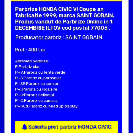
Parbrize HONDA CIVIC VI Coupe an
fabricatie 1999, marca SAINT GOBAIN.
Produs vandut de Parbrize Online in 1
DECEMBRIE ILFOV cod postal 77005 .
Producator parbriz : SAINT GOBAIN
Pret : 400 Lei
Abrevieri parbrize:
P:Parbriz clar
P+V:Parbriz cu tenta verde
P+S:Parbriz cu parasolar
P+SE:Parbriz cu senzor
P+I:Parbriz cu incalzire
P+H:Parbriz heliomat
P+C:Parbriz cu camera
P+Hud:Parbriz cu head up display
Solicita pret parbriz HONDA CIVIC