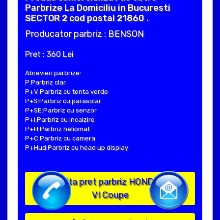
Parbrize La Domiciliu in Bucuresti
SECTOR 2 cod postal 21860 .
Producator parbriz : BENSON
Pret : 360 Lei
Abrevieri parbrize:
P:Parbriz clar
P+V:Parbriz cu tenta verde
P+S:Parbriz cu parasolar
P+SE:Parbriz cu senzor
P+I:Parbriz cu incalzire
P+H:Parbriz heliomat
P+C:Parbriz cu camera
P+Hud:Parbriz cu head up display
Solicita pret parbriz HONDA CIVIC
VI Coupe