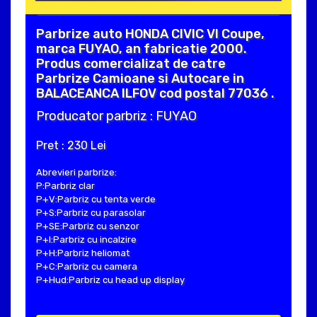
Parbrize auto HONDA CIVIC VI Coupe,
marca FUYAO, an fabricatie 2000.
Produs comercializat de catre
Parbrize Camioane si Autocare in
BALACEANCA ILFOV cod postal 77036 .
Producator parbriz : FUYAO
Pret : 230 Lei
Abrevieri parbrize:
P:Parbriz clar
P+V:Parbriz cu tenta verde
P+S:Parbriz cu parasolar
P+SE:Parbriz cu senzor
P+I:Parbriz cu incalzire
P+H:Parbriz heliomat
P+C:Parbriz cu camera
P+Hud:Parbriz cu head up display