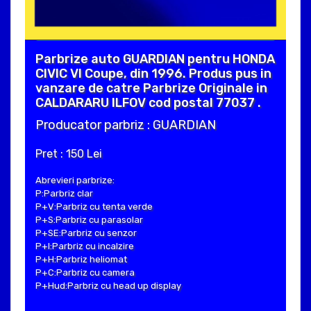
Parbrize auto GUARDIAN pentru HONDA
CIVIC VI Coupe, din 1996. Produs pus in
vanzare de catre Parbrize Originale in
CALDARARU ILFOV cod postal 77037 .
Producator parbriz : GUARDIAN
Pret : 150 Lei
Abrevieri parbrize:
P:Parbriz clar
P+V:Parbriz cu tenta verde
P+S:Parbriz cu parasolar
P+SE:Parbriz cu senzor
P+I:Parbriz cu incalzire
P+H:Parbriz heliomat
P+C:Parbriz cu camera
P+Hud:Parbriz cu head up display