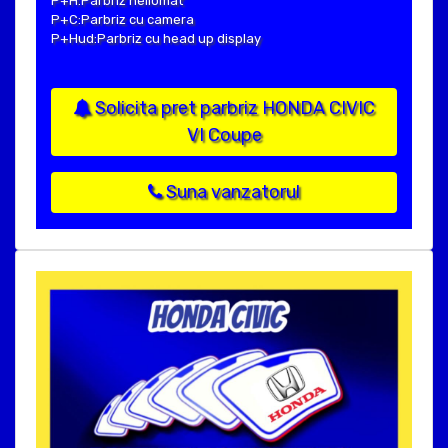
P+H:Parbriz heliomat
P+C:Parbriz cu camera
P+Hud:Parbriz cu head up display
Solicita pret parbriz HONDA CIVIC
VI Coupe
Suna vanzatorul