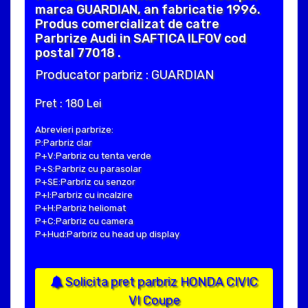
marca GUARDIAN, an fabricatie 1996.
Produs comercializat de catre
Parbrize Audi in SAFTICA ILFOV cod
postal 77018 .
Producator parbriz : GUARDIAN
Pret : 180 Lei
Abrevieri parbrize:
P:Parbriz clar
P+V:Parbriz cu tenta verde
P+S:Parbriz cu parasolar
P+SE:Parbriz cu senzor
P+I:Parbriz cu incalzire
P+H:Parbriz heliomat
P+C:Parbriz cu camera
P+Hud:Parbriz cu head up display
Solicita pret parbriz HONDA CIVIC
VI Coupe