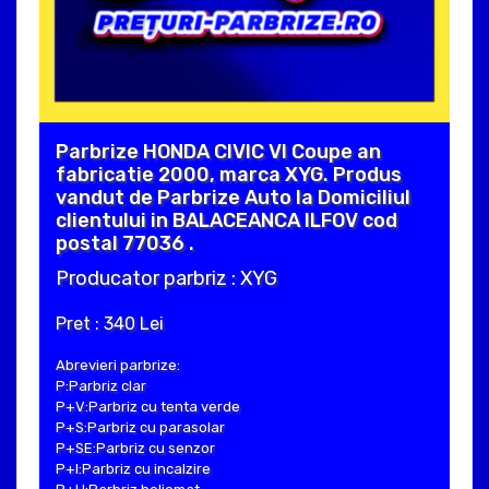
Parbrize HONDA CIVIC VI Coupe an
fabricatie 2000, marca XYG. Produs
vandut de Parbrize Auto la Domiciliul
clientului in BALACEANCA ILFOV cod
postal 77036 .
Producator parbriz : XYG
Pret : 340 Lei
Abrevieri parbrize:
P:Parbriz clar
P+V:Parbriz cu tenta verde
P+S:Parbriz cu parasolar
P+SE:Parbriz cu senzor
P+I:Parbriz cu incalzire