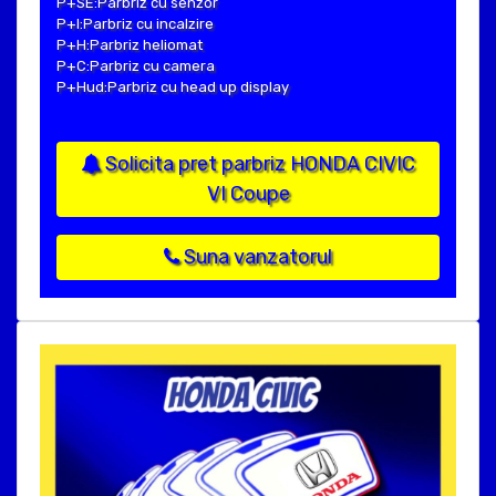
P+SE:Parbriz cu senzor
P+I:Parbriz cu incalzire
P+H:Parbriz heliomat
P+C:Parbriz cu camera
P+Hud:Parbriz cu head up display
Solicita pret parbriz HONDA CIVIC
VI Coupe
Suna vanzatorul