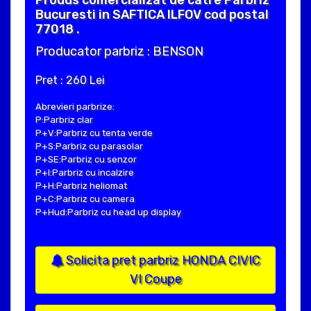
Produs comercializat de catre Parbriz
Bucuresti in SAFTICA ILFOV cod postal
77018 .
Producator parbriz : BENSON
Pret : 260 Lei
Abrevieri parbrize:
P:Parbriz clar
P+V:Parbriz cu tenta verde
P+S:Parbriz cu parasolar
P+SE:Parbriz cu senzor
P+I:Parbriz cu incalzire
P+H:Parbriz heliomat
P+C:Parbriz cu camera
P+Hud:Parbriz cu head up display
Solicita pret parbriz HONDA CIVIC
VI Coupe