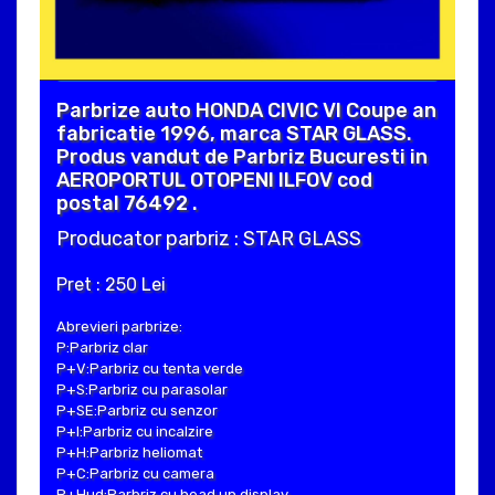
Parbrize auto HONDA CIVIC VI Coupe an
fabricatie 1996, marca STAR GLASS.
Produs vandut de Parbriz Bucuresti in
AEROPORTUL OTOPENI ILFOV cod
postal 76492 .
Producator parbriz : STAR GLASS
Pret : 250 Lei
Abrevieri parbrize:
P:Parbriz clar
P+V:Parbriz cu tenta verde
P+S:Parbriz cu parasolar
P+SE:Parbriz cu senzor
P+I:Parbriz cu incalzire
P+H:Parbriz heliomat
P+C:Parbriz cu camera
P+Hud:Parbriz cu head up display