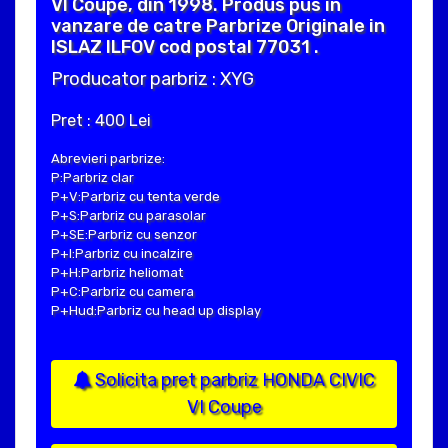
VI Coupe, din 1998. Produs pus in
vanzare de catre Parbrize Originale in
ISLAZ ILFOV cod postal 77031 .
Producator parbriz : XYG
Pret : 400 Lei
Abrevieri parbrize:
P:Parbriz clar
P+V:Parbriz cu tenta verde
P+S:Parbriz cu parasolar
P+SE:Parbriz cu senzor
P+I:Parbriz cu incalzire
P+H:Parbriz heliomat
P+C:Parbriz cu camera
P+Hud:Parbriz cu head up display
Solicita pret parbriz HONDA CIVIC
VI Coupe