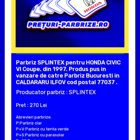
Parbriz SPLINTEX pentru HONDA CIVIC
VI Coupe, din 1997. Produs pus in
vanzare de catre Parbriz Bucuresti in
CALDARARU ILFOV cod postal 77037 .
Producator parbriz : SPLINTEX
Pret : 270 Lei
Abrevieri parbrize:
P:Parbriz clar
P+V:Parbriz cu tenta verde
P+S:Parbriz cu parasolar