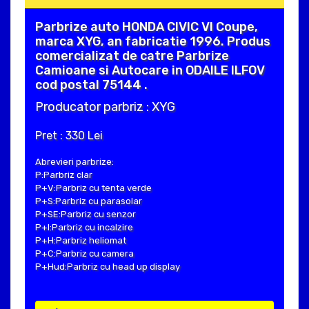
Parbrize auto HONDA CIVIC VI Coupe,
marca XYG, an fabricatie 1996. Produs
comercializat de catre Parbrize
Camioane si Autocare in ODAILE ILFOV
cod postal 75144 .
Producator parbriz : XYG
Pret : 330 Lei
Abrevieri parbrize:
P:Parbriz clar
P+V:Parbriz cu tenta verde
P+S:Parbriz cu parasolar
P+SE:Parbriz cu senzor
P+I:Parbriz cu incalzire
P+H:Parbriz heliomat
P+C:Parbriz cu camera
P+Hud:Parbriz cu head up display