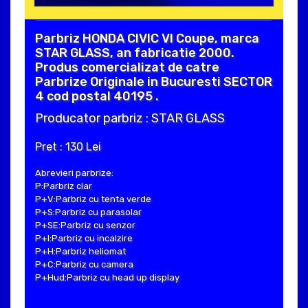
Parbriz HONDA CIVIC VI Coupe, marca
STAR GLASS, an fabricatie 2000.
Produs comercializat de catre
Parbrize Originale in Bucuresti SECTOR
4 cod postal 40195 .
Producator parbriz : STAR GLASS
Pret : 130 Lei
Abrevieri parbrize:
P:Parbriz clar
P+V:Parbriz cu tenta verde
P+S:Parbriz cu parasolar
P+SE:Parbriz cu senzor
P+I:Parbriz cu incalzire
P+H:Parbriz heliomat
P+C:Parbriz cu camera
P+Hud:Parbriz cu head up display