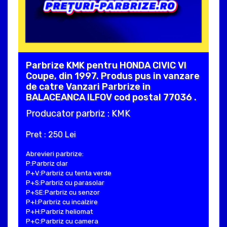
Parbrize KMK pentru HONDA CIVIC VI
Coupe, din 1997. Produs pus in vanzare
de catre Vanzari Parbrize in
BALACEANCA ILFOV cod postal 77036 .
Producator parbriz : KMK
Pret : 250 Lei
Abrevieri parbrize:
P:Parbriz clar
P+V:Parbriz cu tenta verde
P+S:Parbriz cu parasolar
P+SE:Parbriz cu senzor
P+I:Parbriz cu incalzire
P+H:Parbriz heliomat
P+C:Parbriz cu camera