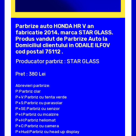
Parbrize auto HONDA HR V an
fabricatie 2014, marca STAR GLASS.
Produs vandut de Parbrize Auto la
Domiciliul clientului in ODAILE ILFOV
cod postal 75112 .
Producator parbriz : STAR GLASS
Pret : 380 Lei
Abrevieri parbrize:
P:Parbriz clar
P+V:Parbriz cu tenta verde
P+S:Parbriz cu parasolar
P+SE:Parbriz cu senzor
P+I:Parbriz cu incalzire
P+H:Parbriz heliomat
P+C:Parbriz cu camera
P+Hud:Parbriz cu head up display