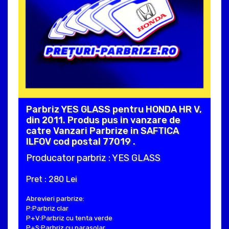
Parbriz YES GLASS pentru HONDA HR V,
din 2011. Produs pus in vanzare de
catre Vanzari Parbrize in SAFTICA
ILFOV cod postal 77019 .
Producator parbriz : YES GLASS
Pret : 280 Lei
Abrevieri parbrize:
P:Parbriz clar
P+V:Parbriz cu tenta verde
P+S:Parbriz cu parasolar