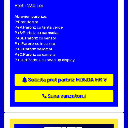
Pret : 230 Lei
Abrevieri parbrize:
P:Parbriz clar
P+V:Parbriz cu tenta verde
P+S:Parbriz cu parasolar
P+SE:Parbriz cu senzor
P+I:Parbriz cu incalzire
P+H:Parbriz heliomat
P+C:Parbriz cu camera
P+Hud:Parbriz cu head up display
Solicita pret parbriz HONDA HR V
Suna vanzatorul