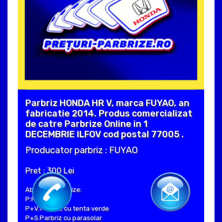
Parbriz HONDA HR V, marca FUYAO, an
fabricatie 2014. Produs comercializat
de catre Parbrize Online in 1
DECEMBRIE ILFOV cod postal 77005 .
Producator parbriz : FUYAO
Pret : 300 Lei
Abrevieri parbrize:
P:Parbriz clar
P+V:Parbriz cu tenta verde
P+S:Parbriz cu parasolar