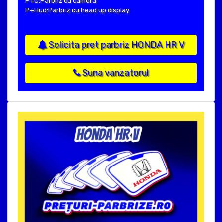
P+C:Parbriz cu camera
P+Hud:Parbriz cu head up display
Solicita pret parbriz HONDA HR V
Suna vanzatorul