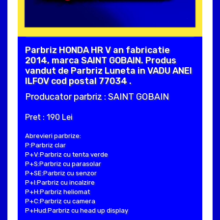
Parbriz HONDA HR V an fabricatie
2014, marca SAINT GOBAIN. Produs
vandut de Parbriz Luneta in VADU ANEI
ILFOV cod postal 77034 .
Producator parbriz : SAINT GOBAIN
Pret : 190 Lei
Abrevieri parbrize:
P:Parbriz clar
P+V:Parbriz cu tenta verde
P+S:Parbriz cu parasolar
P+SE:Parbriz cu senzor
P+I:Parbriz cu incalzire
P+H:Parbriz heliomat
P+C:Parbriz cu camera
P+Hud:Parbriz cu head up display