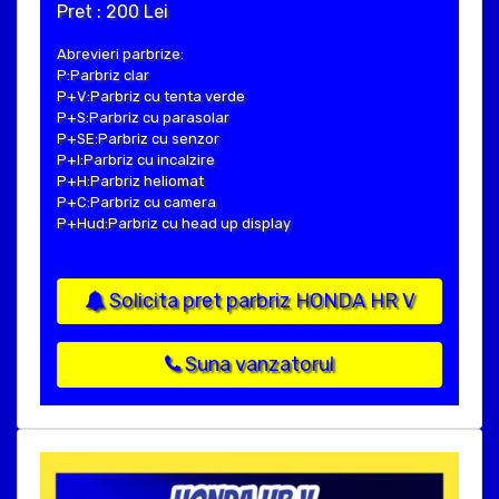
Pret : 200 Lei
Abrevieri parbrize:
P:Parbriz clar
P+V:Parbriz cu tenta verde
P+S:Parbriz cu parasolar
P+SE:Parbriz cu senzor
P+I:Parbriz cu incalzire
P+H:Parbriz heliomat
P+C:Parbriz cu camera
P+Hud:Parbriz cu head up display
Solicita pret parbriz HONDA HR V
Suna vanzatorul