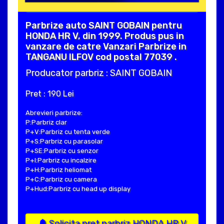
Parbrize auto SAINT GOBAIN pentru
HONDA HR V, din 1999. Produs pus in
vanzare de catre Vanzari Parbrize in
TANGANU ILFOV cod postal 77039 .
Producator parbriz : SAINT GOBAIN
Pret : 190 Lei
Abrevieri parbrize:
P:Parbriz clar
P+V:Parbriz cu tenta verde
P+S:Parbriz cu parasolar
P+SE:Parbriz cu senzor
P+I:Parbriz cu incalzire
P+H:Parbriz heliomat
P+C:Parbriz cu camera
P+Hud:Parbriz cu head up display
Solicita pret parbriz HONDA HR V