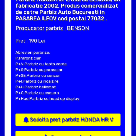
fabricatie 2002. Produs comercializat
de catre Parbiz Auto Bucuresti in
PASAREA ILFOV cod postal 77032 .
Producator parbriz : BENSON
Pret : 190 Lei
Abrevieri parbrize:
P:Parbriz clar
P+V:Parbriz cu tenta verde
P+S:Parbriz cu parasolar
P+SE:Parbriz cu senzor
P+I:Parbriz cu incalzire
P+H:Parbriz heliomat
P+C:Parbriz cu camera
P+Hud:Parbriz cu head up display
Solicita pret parbriz HONDA HR V