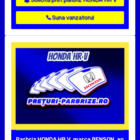
Suna vanzatorul
Parbriz HONDA HR V, marca BENSON, an