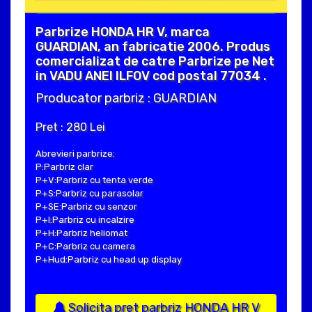
Parbrize HONDA HR V, marca
GUARDIAN, an fabricatie 2006. Produs
comercializat de catre Parbrize pe Net
in VADU ANEI ILFOV cod postal 77034 .
Producator parbriz : GUARDIAN
Pret : 280 Lei
Abrevieri parbrize:
P:Parbriz clar
P+V:Parbriz cu tenta verde
P+S:Parbriz cu parasolar
P+SE:Parbriz cu senzor
P+I:Parbriz cu incalzire
P+H:Parbriz heliomat
P+C:Parbriz cu camera
P+Hud:Parbriz cu head up display
Solicita pret parbriz HONDA HR V