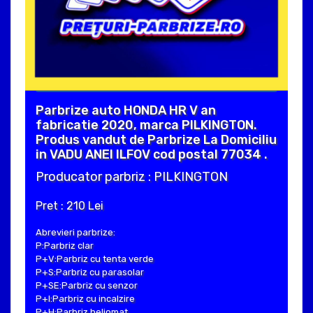
Parbrize auto HONDA HR V an
fabricatie 2020, marca PILKINGTON.
Produs vandut de Parbrize La Domiciliu
in VADU ANEI ILFOV cod postal 77034 .
Producator parbriz : PILKINGTON
Pret : 210 Lei
Abrevieri parbrize:
P:Parbriz clar
P+V:Parbriz cu tenta verde
P+S:Parbriz cu parasolar
P+SE:Parbriz cu senzor
P+I:Parbriz cu incalzire
P+H:Parbriz heliomat