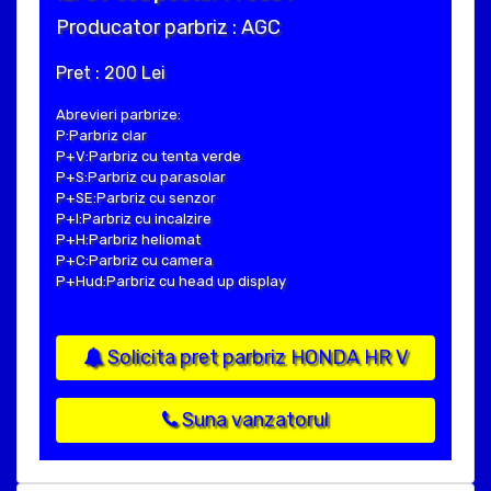
Producator parbriz : AGC
Pret : 200 Lei
Abrevieri parbrize:
P:Parbriz clar
P+V:Parbriz cu tenta verde
P+S:Parbriz cu parasolar
P+SE:Parbriz cu senzor
P+I:Parbriz cu incalzire
P+H:Parbriz heliomat
P+C:Parbriz cu camera
P+Hud:Parbriz cu head up display
Solicita pret parbriz HONDA HR V
Suna vanzatorul