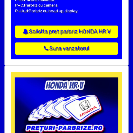
P+C:Parbriz cu camera
P+Hud:Parbriz cu head up display
Solicita pret parbriz HONDA HR V
Suna vanzatorul