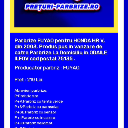
Parbrize FUYAO pentru HONDA HR V,
din 2003. Produs pus in vanzare de
catre Parbrize La Domiciliu in ODAILE
ILFOV cod postal 75135 .
Producator parbriz : FUYAO
Pret : 210 Lei
Abrevieri parbrize:
P:Parbriz clar
P+V:Parbriz cu tenta verde
P+S:Parbriz cu parasolar
P+SE:Parbriz cu senzor
P+I:Parbriz cu incalzire
P+H:Parbriz heliomat