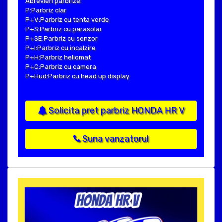
Abrevieri parbrize:
P:Parbriz clar
P+V:Parbriz cu tenta verde
P+S:Parbriz cu parasolar
P+SE:Parbriz cu senzor
P+I:Parbriz cu incalzire
P+H:Parbriz heliomat
P+C:Parbriz cu camera
P+Hud:Parbriz cu head up display
Solicita pret parbriz HONDA HR V
Suna vanzatorul