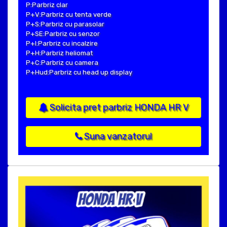
P:Parbriz clar
P+V:Parbriz cu tenta verde
P+S:Parbriz cu parasolar
P+SE:Parbriz cu senzor
P+I:Parbriz cu incalzire
P+H:Parbriz heliomat
P+C:Parbriz cu camera
P+Hud:Parbriz cu head up display
Solicita pret parbriz HONDA HR V
Suna vanzatorul