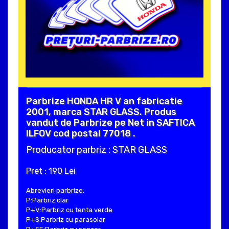
Parbrize HONDA HR V an fabricatie
2001, marca STAR GLASS. Produs
vandut de Parbrize pe Net in SAFTICA
ILFOV cod postal 77018 .
Producator parbriz : STAR GLASS
Pret : 190 Lei
Abrevieri parbrize:
P:Parbriz clar
P+V:Parbriz cu tenta verde
P+S:Parbriz cu parasolar