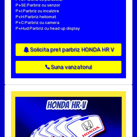
P+SE:Parbriz cu senzor
P+I:Parbriz cu incalzire
P+H:Parbriz heliomat
P+C:Parbriz cu camera
P+Hud:Parbriz cu head up display
Solicita pret parbriz HONDA HR V
Suna vanzatorul