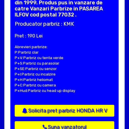
din 1999. Produs pus in vanzare de
catre Vanzari Parbrize in PASAREA
ILFOV cod postal 77032 .
Producator parbriz : KMK
Pret : 190 Lei
Abrevieri parbrize:
P:Parbriz clar
P+V:Parbriz cu tenta verde
P+S:Parbriz cu parasolar
P+SE:Parbriz cu senzor
P+I:Parbriz cu incalzire
P+H:Parbriz heliomat
P+C:Parbriz cu camera
P+Hud:Parbriz cu head up display
Solicita pret parbriz HONDA HR V
Suna vanzatorul