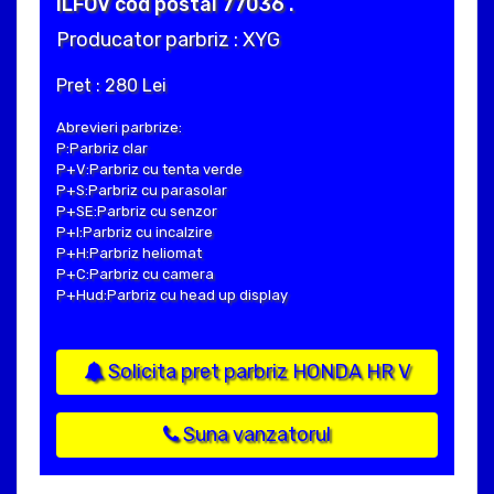
ILFOV cod postal 77036 .
Producator parbriz : XYG
Pret : 280 Lei
Abrevieri parbrize:
P:Parbriz clar
P+V:Parbriz cu tenta verde
P+S:Parbriz cu parasolar
P+SE:Parbriz cu senzor
P+I:Parbriz cu incalzire
P+H:Parbriz heliomat
P+C:Parbriz cu camera
P+Hud:Parbriz cu head up display
Solicita pret parbriz HONDA HR V
Suna vanzatorul