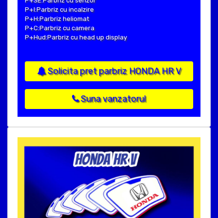
P+SE:Parbriz cu senzor
P+I:Parbriz cu incalzire
P+H:Parbriz heliomat
P+C:Parbriz cu camera
P+Hud:Parbriz cu head up display
Solicita pret parbriz HONDA HR V
Suna vanzatorul