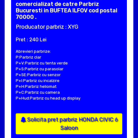
comercializat de catre Parbriz
Bucuresti in BUFTEA ILFOV cod postal
70000 .
Producator parbriz : XYG
Pret : 240 Lei
Abrevieri parbrize:
P:Parbriz clar
P+V:Parbriz cu tenta verde
P+S:Parbriz cu parasolar
P+SE:Parbriz cu senzor
P+I:Parbriz cu incalzire
P+H:Parbriz heliomat
P+C:Parbriz cu camera
P+Hud:Parbriz cu head up display
Solicita pret parbriz HONDA CIVIC 6
Saloon