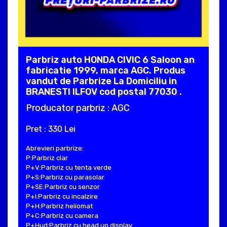
Parbriz auto HONDA CIVIC 6 Saloon an
fabricatie 1999, marca AGC. Produs
vandut de Parbrize La Domiciliu in
BRANESTI ILFOV cod postal 77030 .
Producator parbriz : AGC
Pret : 330 Lei
Abrevieri parbrize:
P:Parbriz clar
P+V:Parbriz cu tenta verde
P+S:Parbriz cu parasolar
P+SE:Parbriz cu senzor
P+I:Parbriz cu incalzire
P+H:Parbriz heliomat
P+C:Parbriz cu camera
P+Hud:Parbriz cu head up display