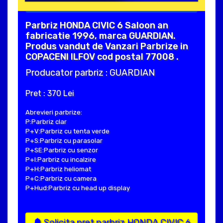
Parbriz HONDA CIVIC 6 Saloon an
fabricatie 1996, marca GUARDIAN.
Produs vandut de Vanzari Parbrize in
COPACENI ILFOV cod postal 77008 .
Producator parbriz : GUARDIAN
Pret : 370 Lei
Abrevieri parbrize:
P:Parbriz clar
P+V:Parbriz cu tenta verde
P+S:Parbriz cu parasolar
P+SE:Parbriz cu senzor
P+I:Parbriz cu incalzire
P+H:Parbriz heliomat
P+C:Parbriz cu camera
P+Hud:Parbriz cu head up display
Solicita pret parbriz HONDA CIVIC 6