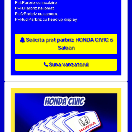
P+I:Parbriz cu incalzire
P+H:Parbriz heliomat
P+C:Parbriz cu camera
P+Hud:Parbriz cu head up display
Solicita pret parbriz HONDA CIVIC 6
Saloon
Suna vanzatorul