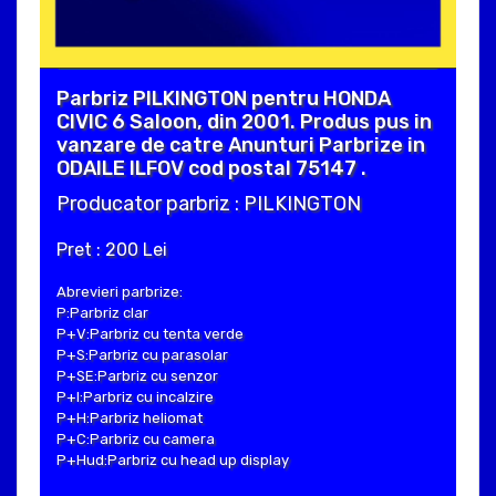
Parbriz PILKINGTON pentru HONDA
CIVIC 6 Saloon, din 2001. Produs pus in
vanzare de catre Anunturi Parbrize in
ODAILE ILFOV cod postal 75147 .
Producator parbriz : PILKINGTON
Pret : 200 Lei
Abrevieri parbrize:
P:Parbriz clar
P+V:Parbriz cu tenta verde
P+S:Parbriz cu parasolar
P+SE:Parbriz cu senzor
P+I:Parbriz cu incalzire
P+H:Parbriz heliomat
P+C:Parbriz cu camera
P+Hud:Parbriz cu head up display