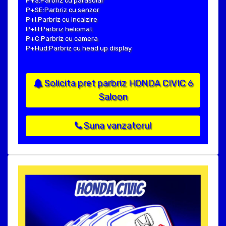
P+S:Parbriz cu parasolar
P+SE:Parbriz cu senzor
P+I:Parbriz cu incalzire
P+H:Parbriz heliomat
P+C:Parbriz cu camera
P+Hud:Parbriz cu head up display
Solicita pret parbriz HONDA CIVIC 6
Saloon
Suna vanzatorul