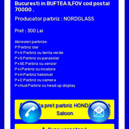
Bucuresti in BUFTEA ILFOV cod postal
70000 .
Producator parbriz : NORDGLASS
Pret : 300 Lei
Abrevieri parbrize:
P:Parbriz clar
P+V:Parbriz cu tenta verde
P+S:Parbriz cu parasolar
P+SE:Parbriz cu senzor
P+I:Parbriz cu incalzire
P+H:Parbriz heliomat
P+C:Parbriz cu camera
P+Hud:Parbriz cu head up display
Solicita pret parbriz HONDA CIVIC 6
Saloon