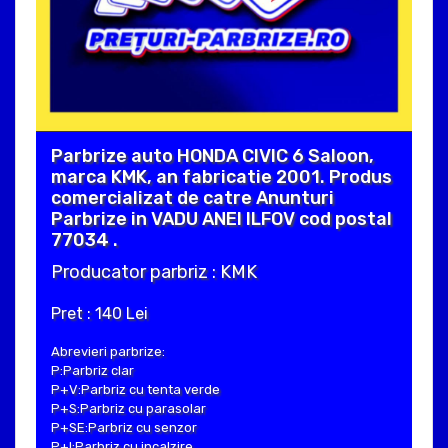
Parbrize auto HONDA CIVIC 6 Saloon,
marca KMK, an fabricatie 2001. Produs
comercializat de catre Anunturi
Parbrize in VADU ANEI ILFOV cod postal
77034 .
Producator parbriz : KMK
Pret : 140 Lei
Abrevieri parbrize:
P:Parbriz clar
P+V:Parbriz cu tenta verde
P+S:Parbriz cu parasolar
P+SE:Parbriz cu senzor
P+I:Parbriz cu incalzire