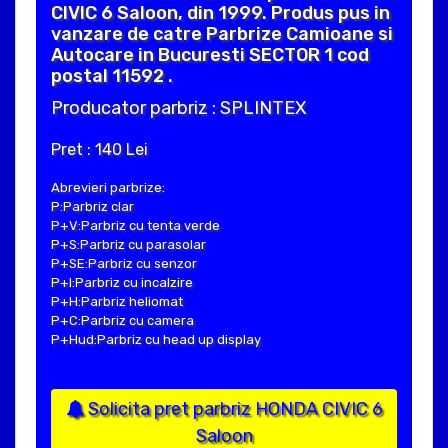
CIVIC 6 Saloon, din 1999. Produs pus in
vanzare de catre Parbrize Camioane si
Autocare in Bucuresti SECTOR 1 cod
postal 11592 .
Producator parbriz : SPLINTEX
Pret : 140 Lei
Abrevieri parbrize:
P:Parbriz clar
P+V:Parbriz cu tenta verde
P+S:Parbriz cu parasolar
P+SE:Parbriz cu senzor
P+I:Parbriz cu incalzire
P+H:Parbriz heliomat
P+C:Parbriz cu camera
P+Hud:Parbriz cu head up display
Solicita pret parbriz HONDA CIVIC 6
Saloon