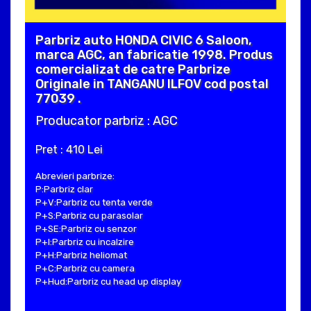
Parbriz auto HONDA CIVIC 6 Saloon,
marca AGC, an fabricatie 1998. Produs
comercializat de catre Parbrize
Originale in TANGANU ILFOV cod postal
77039 .
Producator parbriz : AGC
Pret : 410 Lei
Abrevieri parbrize:
P:Parbriz clar
P+V:Parbriz cu tenta verde
P+S:Parbriz cu parasolar
P+SE:Parbriz cu senzor
P+I:Parbriz cu incalzire
P+H:Parbriz heliomat
P+C:Parbriz cu camera
P+Hud:Parbriz cu head up display