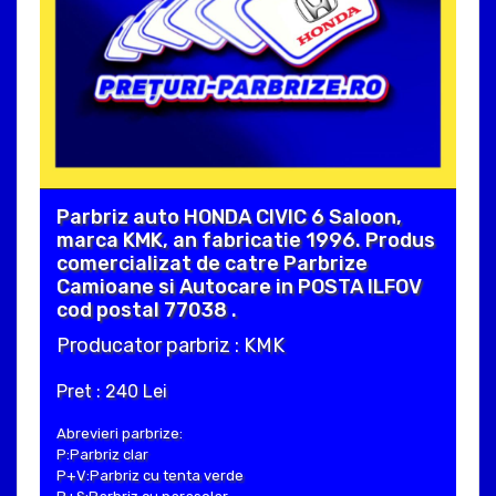
Parbriz auto HONDA CIVIC 6 Saloon,
marca KMK, an fabricatie 1996. Produs
comercializat de catre Parbrize
Camioane si Autocare in POSTA ILFOV
cod postal 77038 .
Producator parbriz : KMK
Pret : 240 Lei
Abrevieri parbrize:
P:Parbriz clar
P+V:Parbriz cu tenta verde