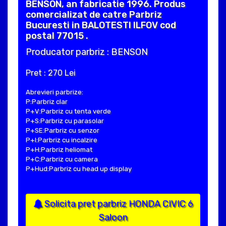
BENSON, an fabricatie 1996. Produs
comercializat de catre Parbriz
Bucuresti in BALOTESTI ILFOV cod
postal 77015 .
Producator parbriz : BENSON
Pret : 270 Lei
Abrevieri parbrize:
P:Parbriz clar
P+V:Parbriz cu tenta verde
P+S:Parbriz cu parasolar
P+SE:Parbriz cu senzor
P+I:Parbriz cu incalzire
P+H:Parbriz heliomat
P+C:Parbriz cu camera
P+Hud:Parbriz cu head up display
Solicita pret parbriz HONDA CIVIC 6
Saloon