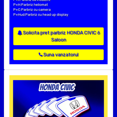
P+H:Parbriz heliomat
P+C:Parbriz cu camera
P+Hud:Parbriz cu head up display
Solicita pret parbriz HONDA CIVIC 6
Saloon
Suna vanzatorul