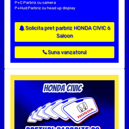
P+C:Parbriz cu camera
P+Hud:Parbriz cu head up display
Solicita pret parbriz HONDA CIVIC 6
Saloon
Suna vanzatorul