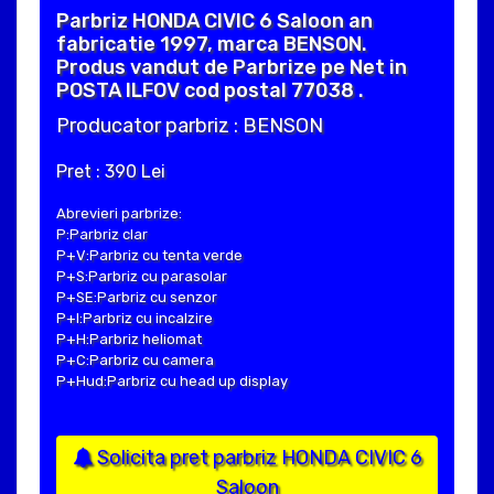
Parbriz HONDA CIVIC 6 Saloon an
fabricatie 1997, marca BENSON.
Produs vandut de Parbrize pe Net in
POSTA ILFOV cod postal 77038 .
Producator parbriz : BENSON
Pret : 390 Lei
Abrevieri parbrize:
P:Parbriz clar
P+V:Parbriz cu tenta verde
P+S:Parbriz cu parasolar
P+SE:Parbriz cu senzor
P+I:Parbriz cu incalzire
P+H:Parbriz heliomat
P+C:Parbriz cu camera
P+Hud:Parbriz cu head up display
Solicita pret parbriz HONDA CIVIC 6
Saloon