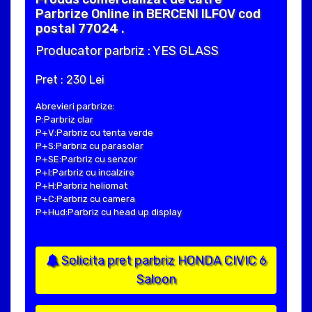
Parbrize Online in BERCENI ILFOV cod
postal 77024 .
Producator parbriz : YES GLASS
Pret : 230 Lei
Abrevieri parbrize:
P:Parbriz clar
P+V:Parbriz cu tenta verde
P+S:Parbriz cu parasolar
P+SE:Parbriz cu senzor
P+I:Parbriz cu incalzire
P+H:Parbriz heliomat
P+C:Parbriz cu camera
P+Hud:Parbriz cu head up display
Solicita pret parbriz HONDA CIVIC 6
Saloon