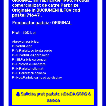
ORIGINAL, an fabricatie 1996. Produs
comercializat de catre Parbrize
Originale in BUCIUMENI ILFOV cod
postal 71647 .
Producator parbriz : ORIGINAL
Pret : 360 Lei
Abrevieri parbrize:
P:Parbriz clar
P+V:Parbriz cu tenta verde
P+S:Parbriz cu parasolar
P+SE:Parbriz cu senzor
P+I:Parbriz cu incalzire
P+H:Parbriz heliomat
P+C:Parbriz cu camera
P+Hud:Parbriz cu head up display
Solicita pret parbriz HONDA CIVIC 6
Saloon