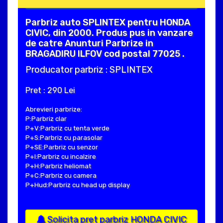
Parbriz auto SPLINTEX pentru HONDA
CIVIC, din 2000. Produs pus in vanzare
de catre Anunturi Parbrize in
BRAGADIRU ILFOV cod postal 77025 .
Producator parbriz : SPLINTEX
Pret : 290 Lei
Abrevieri parbrize:
P:Parbriz clar
P+V:Parbriz cu tenta verde
P+S:Parbriz cu parasolar
P+SE:Parbriz cu senzor
P+I:Parbriz cu incalzire
P+H:Parbriz heliomat
P+C:Parbriz cu camera
P+Hud:Parbriz cu head up display
Solicita pret parbriz HONDA CIVIC