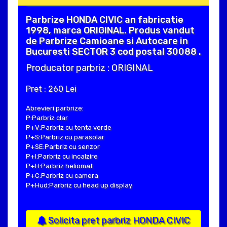
Parbrize HONDA CIVIC an fabricatie
1998, marca ORIGINAL. Produs vandut
de Parbrize Camioane si Autocare in
Bucuresti SECTOR 3 cod postal 30088 .
Producator parbriz : ORIGINAL
Pret : 260 Lei
Abrevieri parbrize:
P:Parbriz clar
P+V:Parbriz cu tenta verde
P+S:Parbriz cu parasolar
P+SE:Parbriz cu senzor
P+I:Parbriz cu incalzire
P+H:Parbriz heliomat
P+C:Parbriz cu camera
P+Hud:Parbriz cu head up display
Solicita pret parbriz HONDA CIVIC