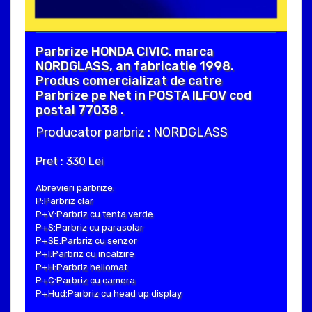
Parbrize HONDA CIVIC, marca
NORDGLASS, an fabricatie 1998.
Produs comercializat de catre
Parbrize pe Net in POSTA ILFOV cod
postal 77038 .
Producator parbriz : NORDGLASS
Pret : 330 Lei
Abrevieri parbrize:
P:Parbriz clar
P+V:Parbriz cu tenta verde
P+S:Parbriz cu parasolar
P+SE:Parbriz cu senzor
P+I:Parbriz cu incalzire
P+H:Parbriz heliomat
P+C:Parbriz cu camera
P+Hud:Parbriz cu head up display