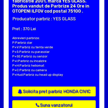
fabricatie 2001, marca YES GLASS.
Produs vandut de Parbrize 24 Ore in
OTOPENI ILFOV cod postal 75100 .
Producator parbriz : YES GLASS
Pret : 370 Lei
Abrevieri parbrize:
P:Parbriz clar
P+V:Parbriz cu tenta verde
P+S:Parbriz cu parasolar
P+SE:Parbriz cu senzor
P+I:Parbriz cu incalzire
P+H:Parbriz heliomat
P+C:Parbriz cu camera
P+Hud:Parbriz cu head up display
Solicita pret parbriz HONDA CIVIC
Suna vanzatorul