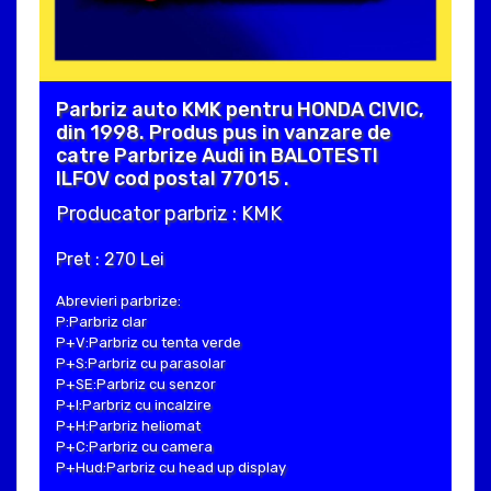
Parbriz auto KMK pentru HONDA CIVIC,
din 1998. Produs pus in vanzare de
catre Parbrize Audi in BALOTESTI
ILFOV cod postal 77015 .
Producator parbriz : KMK
Pret : 270 Lei
Abrevieri parbrize:
P:Parbriz clar
P+V:Parbriz cu tenta verde
P+S:Parbriz cu parasolar
P+SE:Parbriz cu senzor
P+I:Parbriz cu incalzire
P+H:Parbriz heliomat
P+C:Parbriz cu camera
P+Hud:Parbriz cu head up display