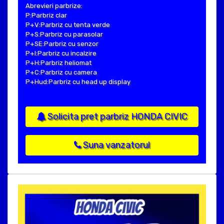
Abrevieri parbrize:
P:Parbriz clar
P+V:Parbriz cu tenta verde
P+S:Parbriz cu parasolar
P+SE:Parbriz cu senzor
P+I:Parbriz cu incalzire
P+H:Parbriz heliomat
P+C:Parbriz cu camera
P+Hud:Parbriz cu head up display
Solicita pret parbriz HONDA CIVIC
Suna vanzatorul