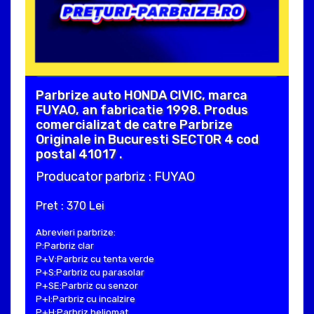
Parbrize auto HONDA CIVIC, marca
FUYAO, an fabricatie 1998. Produs
comercializat de catre Parbrize
Originale in Bucuresti SECTOR 4 cod
postal 41017 .
Producator parbriz : FUYAO
Pret : 370 Lei
Abrevieri parbrize:
P:Parbriz clar
P+V:Parbriz cu tenta verde
P+S:Parbriz cu parasolar
P+SE:Parbriz cu senzor
P+I:Parbriz cu incalzire
P+H:Parbriz heliomat