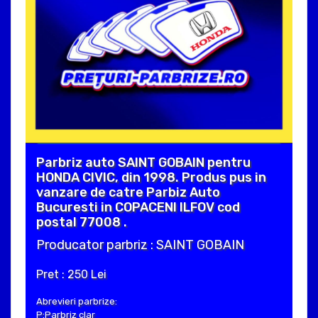
Parbriz auto SAINT GOBAIN pentru
HONDA CIVIC, din 1998. Produs pus in
vanzare de catre Parbiz Auto
Bucuresti in COPACENI ILFOV cod
postal 77008 .
Producator parbriz : SAINT GOBAIN
Pret : 250 Lei
Abrevieri parbrize:
P:Parbriz clar