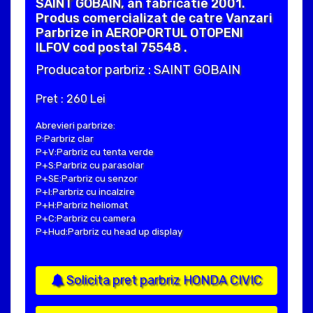
SAINT GOBAIN, an fabricatie 2001.
Produs comercializat de catre Vanzari
Parbrize in AEROPORTUL OTOPENI
ILFOV cod postal 75548 .
Producator parbriz : SAINT GOBAIN
Pret : 260 Lei
Abrevieri parbrize:
P:Parbriz clar
P+V:Parbriz cu tenta verde
P+S:Parbriz cu parasolar
P+SE:Parbriz cu senzor
P+I:Parbriz cu incalzire
P+H:Parbriz heliomat
P+C:Parbriz cu camera
P+Hud:Parbriz cu head up display
Solicita pret parbriz HONDA CIVIC