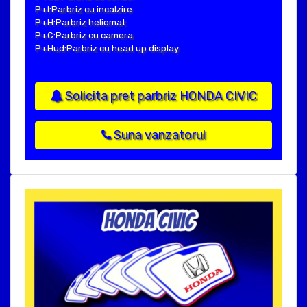
P+I:Parbriz cu incalzire
P+H:Parbriz heliomat
P+C:Parbriz cu camera
P+Hud:Parbriz cu head up display
Solicita pret parbriz HONDA CIVIC
Suna vanzatorul