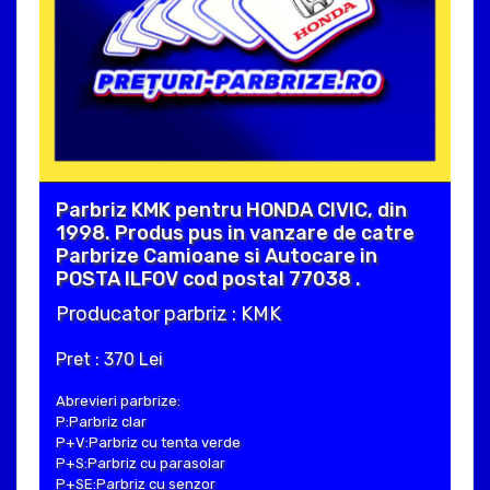
Parbriz KMK pentru HONDA CIVIC, din
1998. Produs pus in vanzare de catre
Parbrize Camioane si Autocare in
POSTA ILFOV cod postal 77038 .
Producator parbriz : KMK
Pret : 370 Lei
Abrevieri parbrize:
P:Parbriz clar
P+V:Parbriz cu tenta verde
P+S:Parbriz cu parasolar
P+SE:Parbriz cu senzor