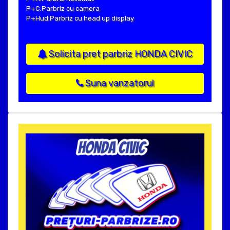
P+C:Parbriz cu camera
P+Hud:Parbriz cu head up display
Solicita pret parbriz HONDA CIVIC
Suna vanzatorul