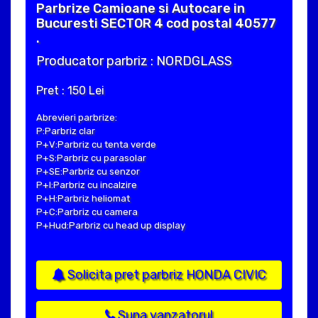
Parbrize Camioane si Autocare in
Bucuresti SECTOR 4 cod postal 40577
.
Producator parbriz : NORDGLASS
Pret : 150 Lei
Abrevieri parbrize:
P:Parbriz clar
P+V:Parbriz cu tenta verde
P+S:Parbriz cu parasolar
P+SE:Parbriz cu senzor
P+I:Parbriz cu incalzire
P+H:Parbriz heliomat
P+C:Parbriz cu camera
P+Hud:Parbriz cu head up display
Solicita pret parbriz HONDA CIVIC
Suna vanzatorul