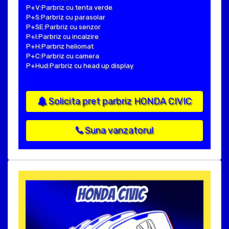
P+V:Parbriz cu tenta verde
P+S:Parbriz cu parasolar
P+SE:Parbriz cu senzor
P+I:Parbriz cu incalzire
P+H:Parbriz heliomat
P+C:Parbriz cu camera
P+Hud:Parbriz cu head up display
Solicita pret parbriz HONDA CIVIC
Suna vanzatorul