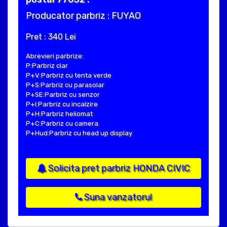
Producator parbriz : FUYAO
Pret : 340 Lei
Abrevieri parbrize:
P:Parbriz clar
P+V:Parbriz cu tenta verde
P+S:Parbriz cu parasolar
P+SE:Parbriz cu senzor
P+I:Parbriz cu incalzire
P+H:Parbriz heliomat
P+C:Parbriz cu camera
P+Hud:Parbriz cu head up display
Solicita pret parbriz HONDA CIVIC
Suna vanzatorul