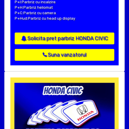
P+I:Parbriz cu incalzire
P+H:Parbriz heliomat
P+C:Parbriz cu camera
P+Hud:Parbriz cu head up display
Solicita pret parbriz HONDA CIVIC
Suna vanzatorul