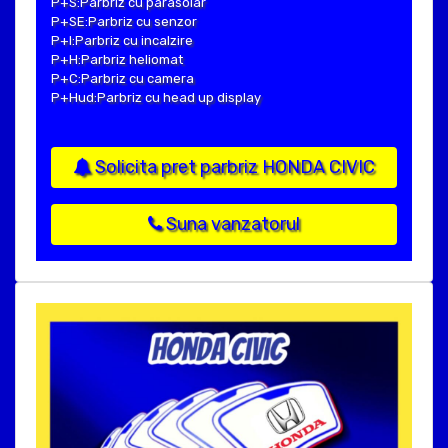
P+S:Parbriz cu parasolar
P+SE:Parbriz cu senzor
P+I:Parbriz cu incalzire
P+H:Parbriz heliomat
P+C:Parbriz cu camera
P+Hud:Parbriz cu head up display
Solicita pret parbriz HONDA CIVIC
Suna vanzatorul