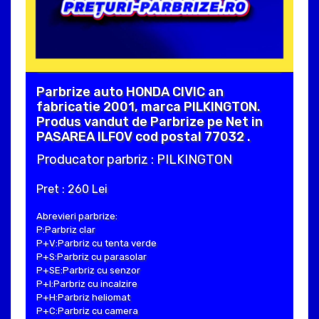
Parbrize auto HONDA CIVIC an
fabricatie 2001, marca PILKINGTON.
Produs vandut de Parbrize pe Net in
PASAREA ILFOV cod postal 77032 .
Producator parbriz : PILKINGTON
Pret : 260 Lei
Abrevieri parbrize:
P:Parbriz clar
P+V:Parbriz cu tenta verde
P+S:Parbriz cu parasolar
P+SE:Parbriz cu senzor
P+I:Parbriz cu incalzire
P+H:Parbriz heliomat
P+C:Parbriz cu camera