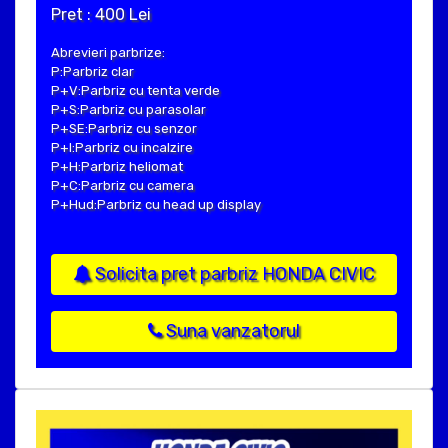
Pret : 400 Lei
Abrevieri parbrize:
P:Parbriz clar
P+V:Parbriz cu tenta verde
P+S:Parbriz cu parasolar
P+SE:Parbriz cu senzor
P+I:Parbriz cu incalzire
P+H:Parbriz heliomat
P+C:Parbriz cu camera
P+Hud:Parbriz cu head up display
Solicita pret parbriz HONDA CIVIC
Suna vanzatorul