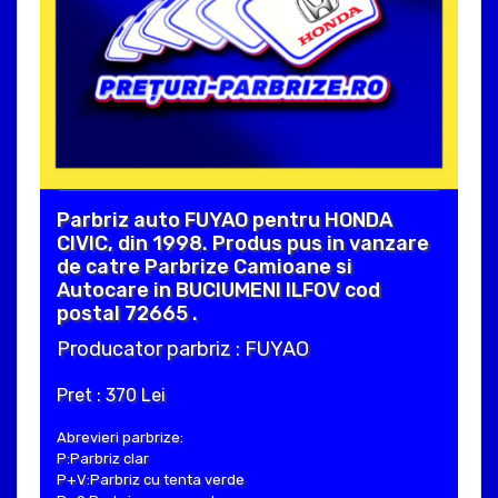
Parbriz auto FUYAO pentru HONDA
CIVIC, din 1998. Produs pus in vanzare
de catre Parbrize Camioane si
Autocare in BUCIUMENI ILFOV cod
postal 72665 .
Producator parbriz : FUYAO
Pret : 370 Lei
Abrevieri parbrize:
P:Parbriz clar
P+V:Parbriz cu tenta verde