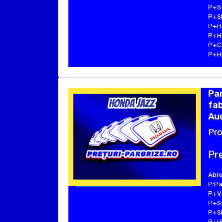
P+S:
P+SE
P+I:
P+H:
P+C:
P+Hu
Par
fab
Aud
Pro
Pre
Abre
P:Pa
P+V:
P+S:
P+SE
P+I: