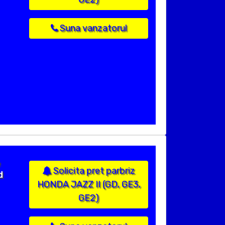
Suna vanzatorul
e
Solicita pret parbriz
d
HONDA JAZZ II (GD, GE3,
GE2)