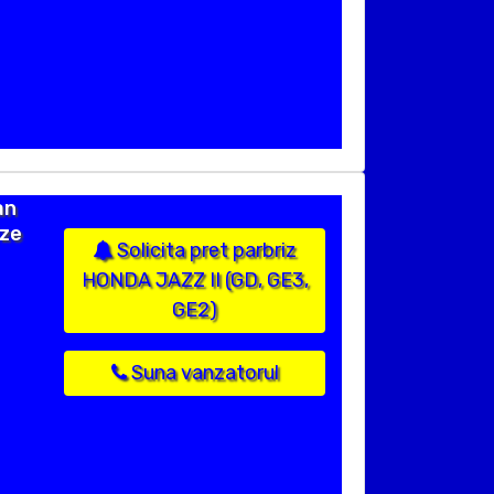
an
ize
Solicita pret parbriz
HONDA JAZZ II (GD, GE3,
GE2)
Suna vanzatorul