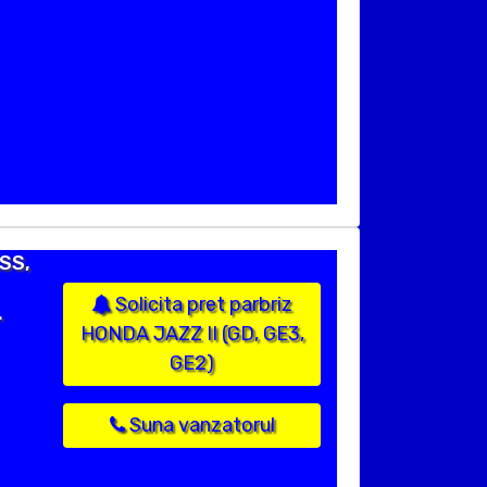
ASS,
Solicita pret parbriz
.
HONDA JAZZ II (GD, GE3,
GE2)
Suna vanzatorul