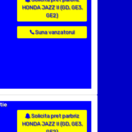
HONDA JAZZ II (GD, GE3,
GE2)
Suna vanzatorul
tie
Solicita pret parbriz
HONDA JAZZ II (GD, GE3,
GE2)