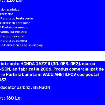
t : 220 Lei
vieri parbrize:
rbriz clar
Parbriz cu tenta verde
Parbriz cu parasolar
:Parbriz cu senzor
Parbriz cu incalzire
Parbriz heliomat
Parbriz cu camera
d:Parbriz cu head up display
briz auto HONDA JAZZ II (GD, GE3, GE2), marca
SON, an fabricatie 2006. Produs comercializat de
re Parbriz Luneta in VADU ANEI ILFOV cod postal
33 .
ducator parbriz : BENSON
t : 160 Lei