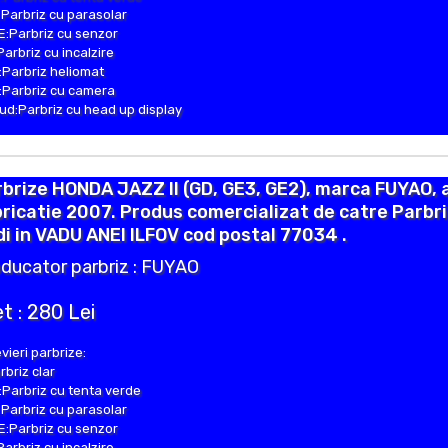
Parbriz cu parasolar
:Parbriz cu senzor
Parbriz cu incalzire
Parbriz heliomat
Parbriz cu camera
d:Parbriz cu head up display
brize HONDA JAZZ II (GD, GE3, GE2), marca FUYAO, 
ricatie 2007. Produs comercializat de catre Parbr
i in VADU ANEI ILFOV cod postal 77034 .
ducator parbriz : FUYAO
t : 280 Lei
vieri parbrize:
rbriz clar
Parbriz cu tenta verde
Parbriz cu parasolar
:Parbriz cu senzor
Parbriz cu incalzire