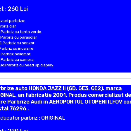
t : 260 Lei
vieri parbrize:
rbriz clar
Parbriz cu tenta verde
Parbriz cu parasolar
:Parbriz cu senzor
Parbriz cu incalzire
Parbriz heliomat
Parbriz cu camera
d:Parbriz cu head up display
brize auto HONDA JAZZ II (GD, GE3, GE2), marca
GINAL, an fabricatie 2001. Produs comercializat d
tre Parbrize Audi in AEROPORTUL OTOPENI ILFOV co
tal 76296 .
ducator parbriz : ORIGINAL