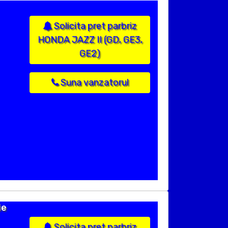
Solicita pret parbriz
HONDA JAZZ II (GD, GE3,
GE2)
Suna vanzatorul
ie
Solicita pret parbriz