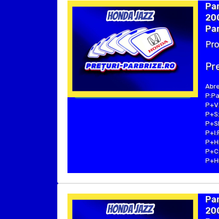
Par
20
Par
Pro
Pre
Abre
P:Pa
P+V:
P+S:
P+SE
P+I:
P+H:
P+C:
P+Hu
Par
20