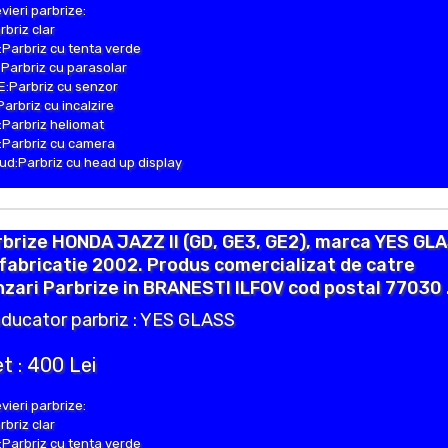
vieri parbrize:
rbriz clar
Parbriz cu tenta verde
Parbriz cu parasolar
:Parbriz cu senzor
Parbriz cu incalzire
Parbriz heliomat
Parbriz cu camera
d:Parbriz cu head up display
brize HONDA JAZZ II (GD, GE3, GE2), marca YES GL
fabricatie 2002. Produs comercializat de catre
zari Parbrize in BRANESTI ILFOV cod postal 77030 
ducator parbriz : YES GLASS
t : 400 Lei
vieri parbrize:
rbriz clar
Parbriz cu tenta verde