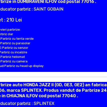
brize in DUMBRAVENI ILFOV cod postal 77016 .
ducator parbriz : SAINT GOBAIN
t : 210 Lei
vieri parbrize:
rbriz clar
Parbriz cu tenta verde
Parbriz cu parasolar
:Parbriz cu senzor
Parbriz cu incalzire
Parbriz heliomat
Parbriz cu camera
d:Parbriz cu head up display
brize auto HONDA JAZZ II (GD, GE3, GE2) an fabrica
06, marca SPLINTEX. Produs vandut de Parbrize 24
 in CHIAJNA ILFOV cod postal 77040 .
ducator parbriz : SPLINTEX