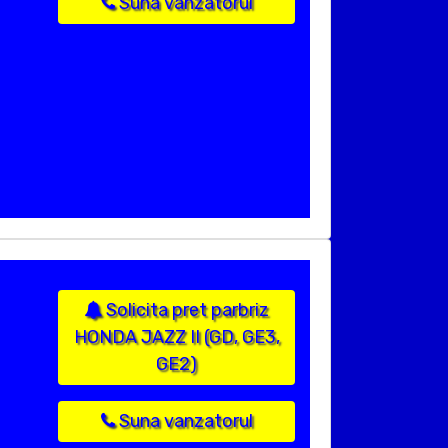
Suna vanzatorul
Solicita pret parbriz
HONDA JAZZ II (GD, GE3,
GE2)
Suna vanzatorul