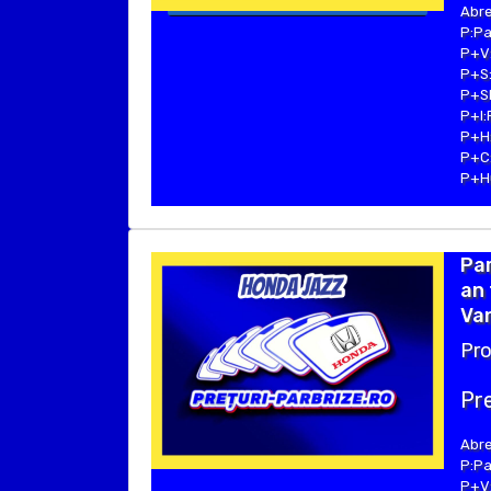
Abre
P:Pa
P+V:
P+S:
P+SE
P+I:
P+H:
P+C:
P+Hu
Par
an 
Van
Pro
Pre
Abre
P:Pa
P+V: