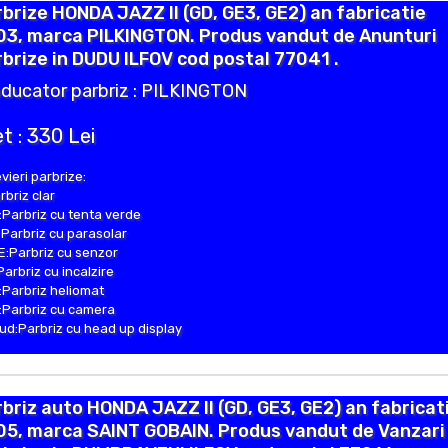
brize HONDA JAZZ II (GD, GE3, GE2) an fabricatie
03, marca PILKINGTON. Produs vandut de Anunturi
brize in DUDU ILFOV cod postal 77041 .
ducator parbriz : PILKINGTON
t : 330 Lei
vieri parbrize:
rbriz clar
Parbriz cu tenta verde
Parbriz cu parasolar
:Parbriz cu senzor
Parbriz cu incalzire
Parbriz heliomat
Parbriz cu camera
d:Parbriz cu head up display
briz auto HONDA JAZZ II (GD, GE3, GE2) an fabricat
05, marca SAINT GOBAIN. Produs vandut de Vanzari