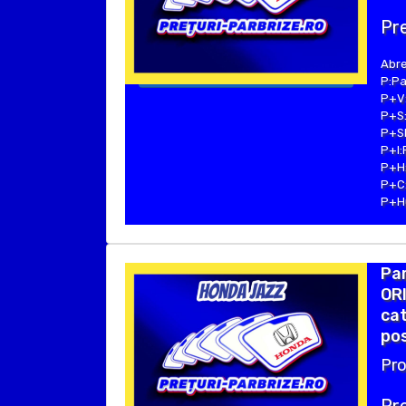
Pre
Abre
P:Pa
P+V:
P+S:
P+SE
P+I:
P+H:
P+C:
P+Hu
Par
ORI
ca
pos
Pro