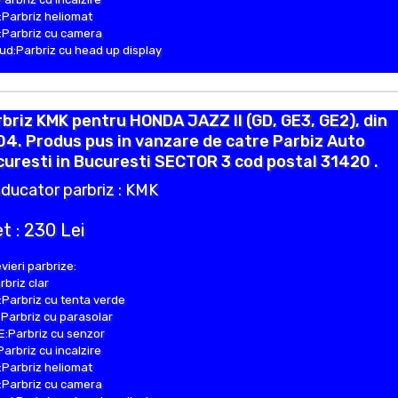
Parbriz heliomat
Parbriz cu camera
d:Parbriz cu head up display
briz KMK pentru HONDA JAZZ II (GD, GE3, GE2), din
4. Produs pus in vanzare de catre Parbiz Auto
uresti in Bucuresti SECTOR 3 cod postal 31420 .
ducator parbriz : KMK
t : 230 Lei
vieri parbrize:
rbriz clar
Parbriz cu tenta verde
Parbriz cu parasolar
:Parbriz cu senzor
Parbriz cu incalzire
Parbriz heliomat
Parbriz cu camera