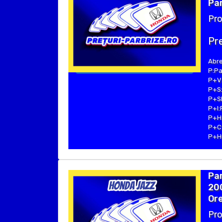
Par
Pro
Pre
Abre
P:Pa
P+V:
P+S:
P+SE
P+I:
P+H:
P+C:
P+Hu
Par
20
Ore
Pro