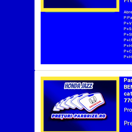
Pre
Abre
P:Pa
P+V:
P+S:
P+SE
P+I:
P+H:
P+C:
P+Hu
Par
BEN
cat
770
Pro
Pre