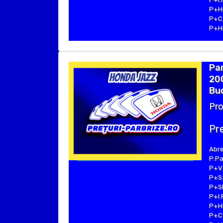
P+H:
P+C:
P+Hu
Par
200
Buc
Pro
Pre
Abre
P:Pa
P+V:
P+S:
P+SE
P+I:
P+H:
P+C: