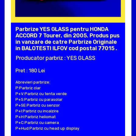
Parbrize YES GLASS pentru HONDA
ACCORD 7 Tourer, din 2005. Produs pus
in vanzare de catre Parbrize Originale
in BALOTESTI ILFOV cod postal 77015 .
Producator parbriz : YES GLASS
Pret : 180 Lei
Abrevieri parbrize:
P:Parbriz clar
P+V:Parbriz cu tenta verde
P+S:Parbriz cu parasolar
P+SE:Parbriz cu senzor
P+I:Parbriz cu incalzire
P+H:Parbriz heliomat
P+C:Parbriz cu camera
P+Hud:Parbriz cu head up display