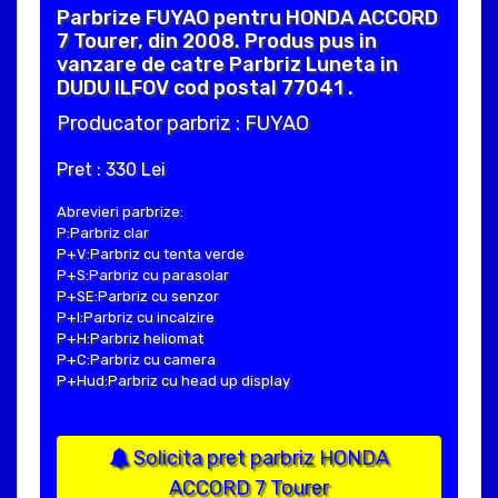
Parbrize FUYAO pentru HONDA ACCORD
7 Tourer, din 2008. Produs pus in
vanzare de catre Parbriz Luneta in
DUDU ILFOV cod postal 77041 .
Producator parbriz : FUYAO
Pret : 330 Lei
Abrevieri parbrize:
P:Parbriz clar
P+V:Parbriz cu tenta verde
P+S:Parbriz cu parasolar
P+SE:Parbriz cu senzor
P+I:Parbriz cu incalzire
P+H:Parbriz heliomat
P+C:Parbriz cu camera
P+Hud:Parbriz cu head up display
Solicita pret parbriz HONDA
ACCORD 7 Tourer