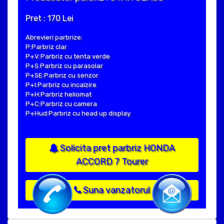
Pret : 170 Lei
Abrevieri parbrize:
P:Parbriz clar
P+V:Parbriz cu tenta verde
P+S:Parbriz cu parasolar
P+SE:Parbriz cu senzor
P+I:Parbriz cu incalzire
P+H:Parbriz heliomat
P+C:Parbriz cu camera
P+Hud:Parbriz cu head up display
Solicita pret parbriz HONDA
ACCORD 7 Tourer
Suna vanzatorul