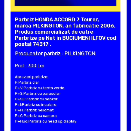
Parbriz HONDA ACCORD 7 Tourer,
marca PILKINGTON, an fabricatie 2006.
Produs comercializat de catre
Parbrize pe Net in BUCIUMENI ILFOV cod
postal 74317 .
Producator parbriz : PILKINGTON
Pret : 300 Lei
Abrevieri parbrize:
P:Parbriz clar
P+V:Parbriz cu tenta verde
P+S:Parbriz cu parasolar
P+SE:Parbriz cu senzor
P+I:Parbriz cu incalzire
P+H:Parbriz heliomat
P+C:Parbriz cu camera
P+Hud:Parbriz cu head up display