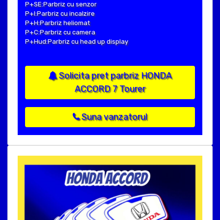
P+SE:Parbriz cu senzor
P+I:Parbriz cu incalzire
P+H:Parbriz heliomat
P+C:Parbriz cu camera
P+Hud:Parbriz cu head up display
Solicita pret parbriz HONDA
ACCORD 7 Tourer
Suna vanzatorul