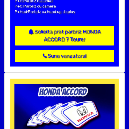
P+H:Parbriz heliomat
P+C:Parbriz cu camera
P+Hud:Parbriz cu head up display
Solicita pret parbriz HONDA
ACCORD 7 Tourer
Suna vanzatorul