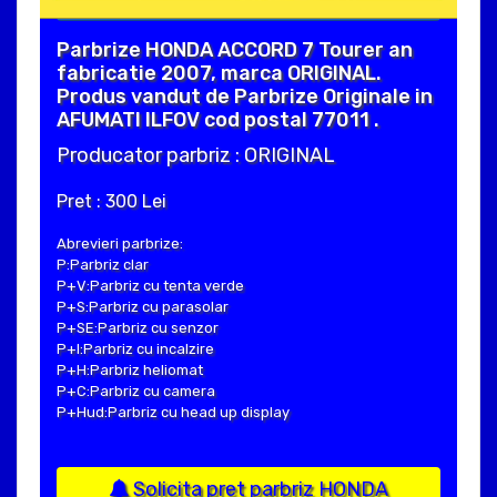
Parbrize HONDA ACCORD 7 Tourer an
fabricatie 2007, marca ORIGINAL.
Produs vandut de Parbrize Originale in
AFUMATI ILFOV cod postal 77011 .
Producator parbriz : ORIGINAL
Pret : 300 Lei
Abrevieri parbrize:
P:Parbriz clar
P+V:Parbriz cu tenta verde
P+S:Parbriz cu parasolar
P+SE:Parbriz cu senzor
P+I:Parbriz cu incalzire
P+H:Parbriz heliomat
P+C:Parbriz cu camera
P+Hud:Parbriz cu head up display
Solicita pret parbriz HONDA