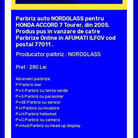
Parbriz auto NORDGLASS pentru
HONDA ACCORD 7 Tourer, din 2005.
Produs pus in vanzare de catre
Parbrize Online in AFUMATI ILFOV cod
postal 77011 .
Producator parbriz : NORDGLASS
Pret : 280 Lei
Abrevieri parbrize:
P:Parbriz clar
P+V:Parbriz cu tenta verde
P+S:Parbriz cu parasolar
P+SE:Parbriz cu senzor
P+I:Parbriz cu incalzire
P+H:Parbriz heliomat
P+C:Parbriz cu camera
P+Hud:Parbriz cu head up display