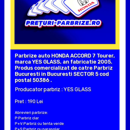
Parbrize auto HONDA ACCORD 7 Tourer,
marca YES GLASS, an fabricatie 2005.
Produs comercializat de catre Parbriz
Bucuresti in Bucuresti SECTOR 5 cod
postal 50386 .
Producator parbriz : YES GLASS
Pret : 190 Lei
Abrevieri parbrize:
P:Parbriz clar
P+V:Parbriz cu tenta verde
P+S:Parbriz cu parasolar