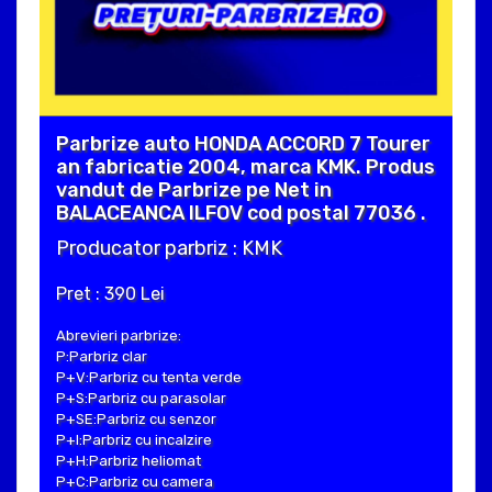
Parbrize auto HONDA ACCORD 7 Tourer
an fabricatie 2004, marca KMK. Produs
vandut de Parbrize pe Net in
BALACEANCA ILFOV cod postal 77036 .
Producator parbriz : KMK
Pret : 390 Lei
Abrevieri parbrize:
P:Parbriz clar
P+V:Parbriz cu tenta verde
P+S:Parbriz cu parasolar
P+SE:Parbriz cu senzor
P+I:Parbriz cu incalzire
P+H:Parbriz heliomat
P+C:Parbriz cu camera