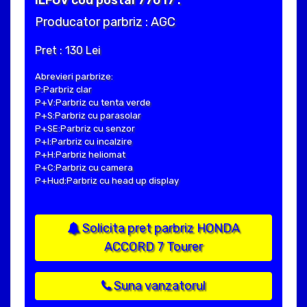
Producator parbriz : AGC
Pret : 130 Lei
Abrevieri parbrize:
P:Parbriz clar
P+V:Parbriz cu tenta verde
P+S:Parbriz cu parasolar
P+SE:Parbriz cu senzor
P+I:Parbriz cu incalzire
P+H:Parbriz heliomat
P+C:Parbriz cu camera
P+Hud:Parbriz cu head up display
Solicita pret parbriz HONDA
ACCORD 7 Tourer
Suna vanzatorul