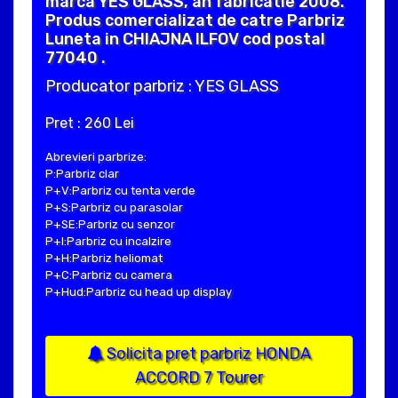
marca YES GLASS, an fabricatie 2008.
Produs comercializat de catre Parbriz
Luneta in CHIAJNA ILFOV cod postal
77040 .
Producator parbriz : YES GLASS
Pret : 260 Lei
Abrevieri parbrize:
P:Parbriz clar
P+V:Parbriz cu tenta verde
P+S:Parbriz cu parasolar
P+SE:Parbriz cu senzor
P+I:Parbriz cu incalzire
P+H:Parbriz heliomat
P+C:Parbriz cu camera
P+Hud:Parbriz cu head up display
Solicita pret parbriz HONDA
ACCORD 7 Tourer