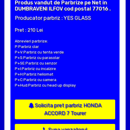
Produs vandut de Parbrize pe Net in
DUMBRAVENI ILFOV cod postal 77016 .
Producator parbriz : YES GLASS
Pret : 210 Lei
Abrevieri parbrize:
P:Parbriz clar
P+V:Parbriz cu tenta verde
P+S:Parbriz cu parasolar
P+SE:Parbriz cu senzor
P+I:Parbriz cu incalzire
P+H:Parbriz heliomat
P+C:Parbriz cu camera
P+Hud:Parbriz cu head up display
Solicita pret parbriz HONDA
ACCORD 7 Tourer
Suna vanzatorul