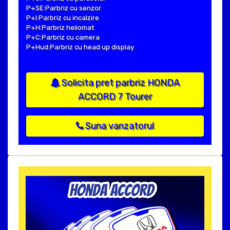
P+SE:Parbriz cu senzor
P+I:Parbriz cu incalzire
P+H:Parbriz heliomat
P+C:Parbriz cu camera
P+Hud:Parbriz cu head up display
Solicita pret parbriz HONDA
ACCORD 7 Tourer
Suna vanzatorul