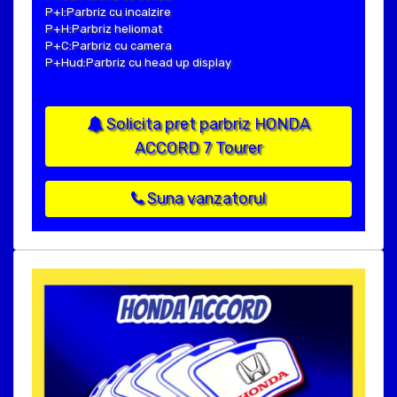
P+I:Parbriz cu incalzire
P+H:Parbriz heliomat
P+C:Parbriz cu camera
P+Hud:Parbriz cu head up display
Solicita pret parbriz HONDA
ACCORD 7 Tourer
Suna vanzatorul