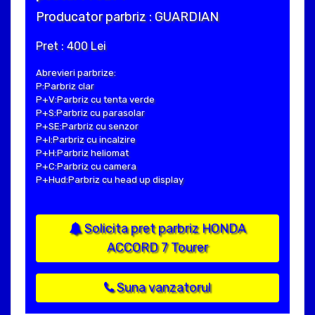
Producator parbriz : GUARDIAN
Pret : 400 Lei
Abrevieri parbrize:
P:Parbriz clar
P+V:Parbriz cu tenta verde
P+S:Parbriz cu parasolar
P+SE:Parbriz cu senzor
P+I:Parbriz cu incalzire
P+H:Parbriz heliomat
P+C:Parbriz cu camera
P+Hud:Parbriz cu head up display
Solicita pret parbriz HONDA
ACCORD 7 Tourer
Suna vanzatorul