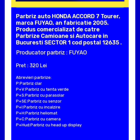
Parbriz auto HONDA ACCORD 7 Tourer,
marca FUYAO, an fabricatie 2005.
Produs comercializat de catre
Parbrize Camioane si Autocare in
Bucuresti SECTOR 1 cod postal 12635 .
Producator parbriz : FUYAO
Pret : 320 Lei
Abrevieri parbrize:
P:Parbriz clar
P+V:Parbriz cu tenta verde
P+S:Parbriz cu parasolar
P+SE:Parbriz cu senzor
P+I:Parbriz cu incalzire
P+H:Parbriz heliomat
P+C:Parbriz cu camera
P+Hud:Parbriz cu head up display