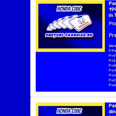
Par
199
in 
Pro
Pre
Abre
P:Pa
P+V:
P+S:
P+SE
P+I:
P+H:
P+C:
P+Hu
Pa
din