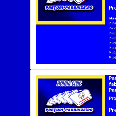
Pre
Abre
P:Pa
P+V:
P+S:
P+SE
P+I:
P+H:
P+C:
P+Hu
Pa
fab
Par
Pro
Pre