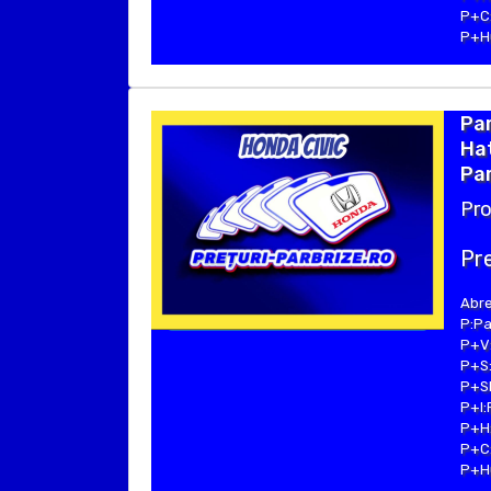
P+C:
P+Hu
Pa
Hat
Par
Pro
Pre
Abre
P:Pa
P+V:
P+S:
P+SE
P+I:
P+H:
P+C:
P+Hu