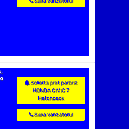
Suna vanzatorul
k,
to
Solicita pret parbriz
HONDA CIVIC 7
Hatchback
Suna vanzatorul