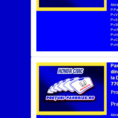
Abre
P:Pa
P+V:
P+S:
P+SE
P+I:
P+H:
P+C:
P+Hu
Pa
din
la 
770
Pro
Pre
Abre