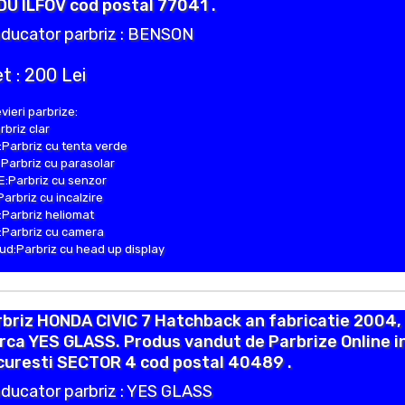
U ILFOV cod postal 77041 .
ducator parbriz : BENSON
t : 200 Lei
vieri parbrize:
rbriz clar
Parbriz cu tenta verde
Parbriz cu parasolar
:Parbriz cu senzor
Parbriz cu incalzire
Parbriz heliomat
Parbriz cu camera
d:Parbriz cu head up display
briz HONDA CIVIC 7 Hatchback an fabricatie 2004,
ca YES GLASS. Produs vandut de Parbrize Online i
curesti SECTOR 4 cod postal 40489 .
ducator parbriz : YES GLASS