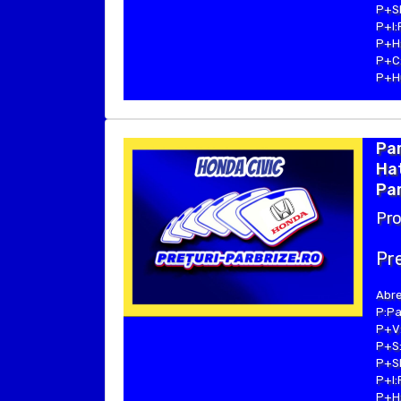
P+SE
P+I:
P+H:
P+C:
P+Hu
Pa
Hat
Par
Pro
Pre
Abre
P:Pa
P+V:
P+S:
P+SE
P+I:
P+H: