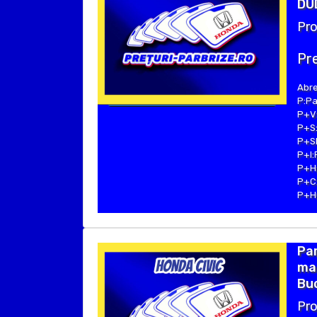
DUD
Pro
Pre
Abre
P:Pa
P+V:
P+S:
P+SE
P+I:
P+H:
P+C:
P+Hu
Par
mar
Bu
Pro