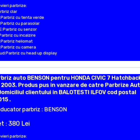
vieri parbrize:
rbriz clar
Parbriz cu tenta verde
Parbriz cu parasolar
:Parbriz cu senzor
Parbriz cu incalzire
Parbriz heliomat
Parbriz cu camera
d:Parbriz cu head up display
rbriz auto BENSON pentru HONDA CIVIC 7 Hatchbac
 2003. Produs pus in vanzare de catre Parbrize Au
Domiciliul clientului in BALOTESTI ILFOV cod postal
15 .
ducator parbriz : BENSON
t : 380 Lei
vieri parbrize: