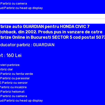
Parbriz cu camera
d:Parbriz cu head up display
rbrize auto GUARDIAN pentru HONDA CIVIC 7
chback, din 2002. Produs pus in vanzare de catre
brize Online in Bucuresti SECTOR 5 cod postal 507
ducator parbriz : GUARDIAN
t : 160 Lei
vieri parbrize:
rbriz clar
Parbriz cu tenta verde
Parbriz cu parasolar
:Parbriz cu senzor
Parbriz cu incalzire
Parbriz heliomat
Parbriz cu camera
d:Parbriz cu head up display