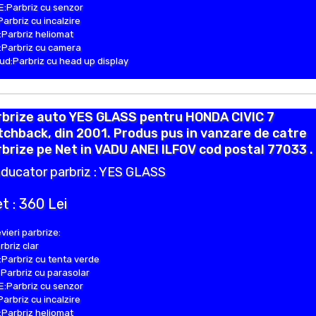
:Parbriz cu senzor
Parbriz cu incalzire
Parbriz heliomat
Parbriz cu camera
d:Parbriz cu head up display
rbrize auto YES GLASS pentru HONDA CIVIC 7
chback, din 2001. Produs pus in vanzare de catre
brize pe Net in VADU ANEI ILFOV cod postal 77033 .
ducator parbriz : YES GLASS
t : 360 Lei
vieri parbrize:
rbriz clar
Parbriz cu tenta verde
Parbriz cu parasolar
:Parbriz cu senzor
Parbriz cu incalzire
Parbriz heliomat