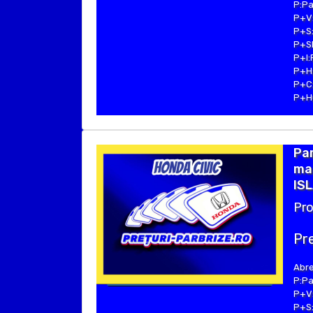
P:Pa
P+V:
P+S:
P+SE
P+I:
P+H:
P+C:
P+Hu
Par
ma
ISL
Pro
Pre
Abre
P:Pa
P+V:
P+S: