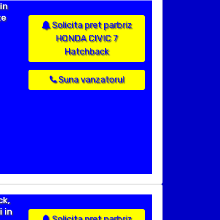
in
ze
Solicita pret parbriz
HONDA CIVIC 7
Hatchback
Suna vanzatorul
ck,
 in
Solicita pret parbriz