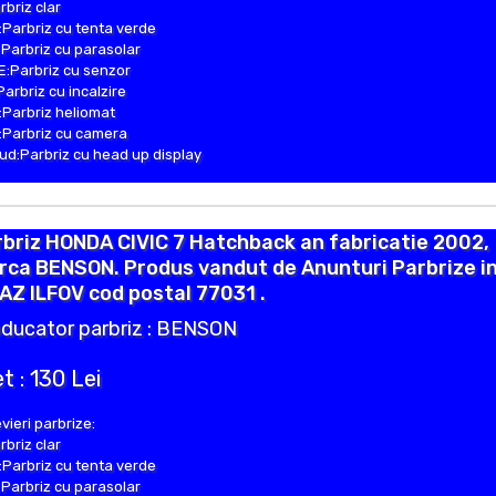
rbriz clar
Parbriz cu tenta verde
Parbriz cu parasolar
:Parbriz cu senzor
Parbriz cu incalzire
Parbriz heliomat
Parbriz cu camera
d:Parbriz cu head up display
briz HONDA CIVIC 7 Hatchback an fabricatie 2002,
rca BENSON. Produs vandut de Anunturi Parbrize i
AZ ILFOV cod postal 77031 .
ducator parbriz : BENSON
t : 130 Lei
vieri parbrize:
rbriz clar
Parbriz cu tenta verde
Parbriz cu parasolar