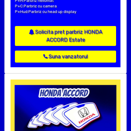
P+H:Parbriz heliomat
P+C:Parbriz cu camera
P+Hud:Parbriz cu head up display
Solicita pret parbriz HONDA
ACCORD Estate
Suna vanzatorul