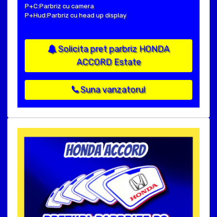
P+C:Parbriz cu camera
P+Hud:Parbriz cu head up display
Solicita pret parbriz HONDA
ACCORD Estate
Suna vanzatorul