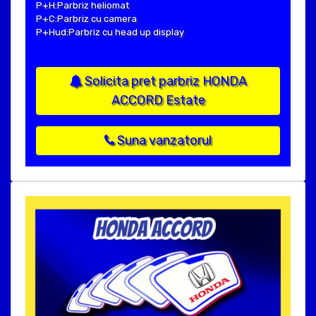
P+H:Parbriz heliomat
P+C:Parbriz cu camera
P+Hud:Parbriz cu head up display
Solicita pret parbriz HONDA
ACCORD Estate
Suna vanzatorul