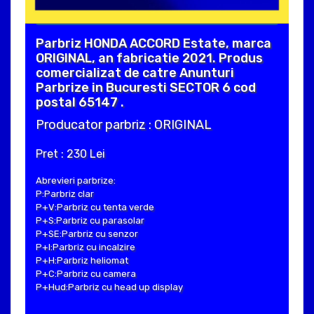
Parbriz HONDA ACCORD Estate, marca
ORIGINAL, an fabricatie 2021. Produs
comercializat de catre Anunturi
Parbrize in Bucuresti SECTOR 6 cod
postal 65147 .
Producator parbriz : ORIGINAL
Pret : 230 Lei
Abrevieri parbrize:
P:Parbriz clar
P+V:Parbriz cu tenta verde
P+S:Parbriz cu parasolar
P+SE:Parbriz cu senzor
P+I:Parbriz cu incalzire
P+H:Parbriz heliomat
P+C:Parbriz cu camera
P+Hud:Parbriz cu head up display