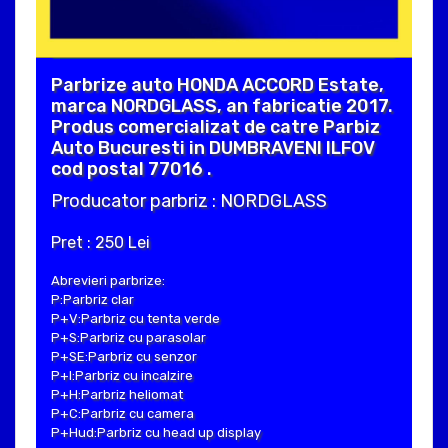
Parbrize auto HONDA ACCORD Estate,
marca NORDGLASS, an fabricatie 2017.
Produs comercializat de catre Parbiz
Auto Bucuresti in DUMBRAVENI ILFOV
cod postal 77016 .
Producator parbriz : NORDGLASS
Pret : 250 Lei
Abrevieri parbrize:
P:Parbriz clar
P+V:Parbriz cu tenta verde
P+S:Parbriz cu parasolar
P+SE:Parbriz cu senzor
P+I:Parbriz cu incalzire
P+H:Parbriz heliomat
P+C:Parbriz cu camera
P+Hud:Parbriz cu head up display