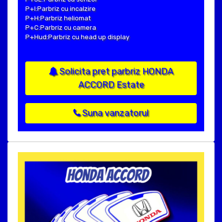
P+I:Parbriz cu incalzire
P+H:Parbriz heliomat
P+C:Parbriz cu camera
P+Hud:Parbriz cu head up display
Solicita pret parbriz HONDA
ACCORD Estate
Suna vanzatorul