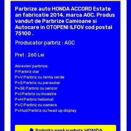
Parbrize auto HONDA ACCORD Estate
an fabricatie 2014, marca AGC. Produs
vandut de Parbrize Camioane si
Autocare in OTOPENI ILFOV cod postal
75100 .
Producator parbriz : AGC
Pret : 260 Lei
Abrevieri parbrize:
P:Parbriz clar
P+V:Parbriz cu tenta verde
P+S:Parbriz cu parasolar
P+SE:Parbriz cu senzor
P+I:Parbriz cu incalzire
P+H:Parbriz heliomat
P+C:Parbriz cu camera
P+Hud:Parbriz cu head up display
Solicita pret parbriz HONDA