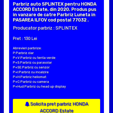
Parbriz auto SPLINTEX pentru HONDA
ACCORD Estate, din 2020. Produs pus
in vanzare de catre Parbriz Luneta in
PASAREA ILFOV cod postal 77032 .
Producator parbriz : SPLINTEX
Pret : 130 Lei
Abrevieri parbrize:
P:Parbriz clar
P+V:Parbriz cu tenta verde
P+S:Parbriz cu parasolar
P+SE:Parbriz cu senzor
P+I:Parbriz cu incalzire
P+H:Parbriz heliomat
P+C:Parbriz cu camera
P+Hud:Parbriz cu head up display
Solicita pret parbriz HONDA
ACCORD Estate