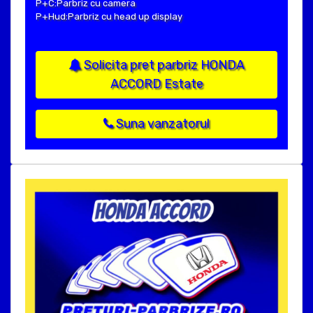
P+C:Parbriz cu camera
P+Hud:Parbriz cu head up display
Solicita pret parbriz HONDA
ACCORD Estate
Suna vanzatorul