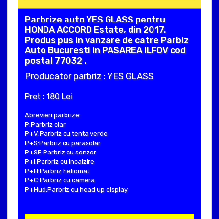
Parbrize auto YES GLASS pentru
HONDA ACCORD Estate, din 2017.
Produs pus in vanzare de catre Parbiz
Auto Bucuresti in PASAREA ILFOV cod
postal 77032 .
Producator parbriz : YES GLASS
Pret : 180 Lei
Abrevieri parbrize:
P:Parbriz clar
P+V:Parbriz cu tenta verde
P+S:Parbriz cu parasolar
P+SE:Parbriz cu senzor
P+I:Parbriz cu incalzire
P+H:Parbriz heliomat
P+C:Parbriz cu camera
P+Hud:Parbriz cu head up display