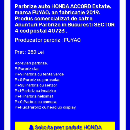
Parbrize auto HONDA ACCORD Estate,
marca FUYAO, an fabricatie 2019.
Produs comercializat de catre
Anunturi Parbrize in Bucuresti SECTOR
4 cod postal 40723 .
Producator parbriz : FUYAO
Pret : 280 Lei
Abrevieri parbrize:
P:Parbriz clar
P+V:Parbriz cu tenta verde
P+S:Parbriz cu parasolar
P+SE:Parbriz cu senzor
P+I:Parbriz cu incalzire
P+H:Parbriz heliomat
P+C:Parbriz cu camera
P+Hud:Parbriz cu head up display
Solicita pret parbriz HONDA