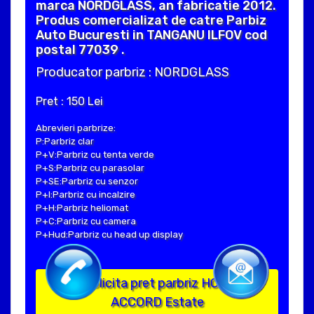
marca NORDGLASS, an fabricatie 2012.
Produs comercializat de catre Parbiz
Auto Bucuresti in TANGANU ILFOV cod
postal 77039 .
Producator parbriz : NORDGLASS
Pret : 150 Lei
Abrevieri parbrize:
P:Parbriz clar
P+V:Parbriz cu tenta verde
P+S:Parbriz cu parasolar
P+SE:Parbriz cu senzor
P+I:Parbriz cu incalzire
P+H:Parbriz heliomat
P+C:Parbriz cu camera
P+Hud:Parbriz cu head up display
Solicita pret parbriz HONDA
ACCORD Estate