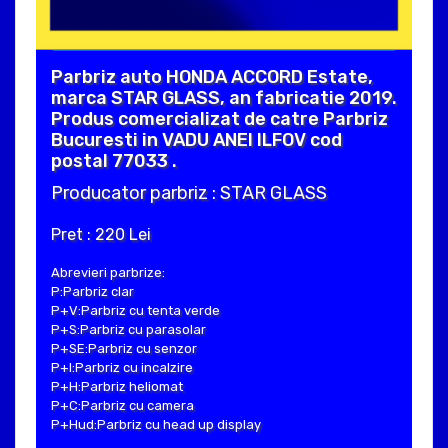
Parbriz auto HONDA ACCORD Estate,
marca STAR GLASS, an fabricatie 2019.
Produs comercializat de catre Parbriz
Bucuresti in VADU ANEI ILFOV cod
postal 77033 .
Producator parbriz : STAR GLASS
Pret : 220 Lei
Abrevieri parbrize:
P:Parbriz clar
P+V:Parbriz cu tenta verde
P+S:Parbriz cu parasolar
P+SE:Parbriz cu senzor
P+I:Parbriz cu incalzire
P+H:Parbriz heliomat
P+C:Parbriz cu camera
P+Hud:Parbriz cu head up display