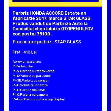
Parbriz HONDA ACCORD Estate an
fabricatie 2017, marca STAR GLASS.
Produs vandut de Parbrize Auto la
Domiciliul clientului in OTOPENI ILFOV
cod postal 75100 .
Producator parbriz : STAR GLASS
Pret : 410 Lei
Abrevieri parbrize:
P:Parbriz clar
P+V:Parbriz cu tenta verde
P+S:Parbriz cu parasolar
P+SE:Parbriz cu senzor
P+I:Parbriz cu incalzire
P+H:Parbriz heliomat
P+C:Parbriz cu camera
P+Hud:Parbriz cu head up display