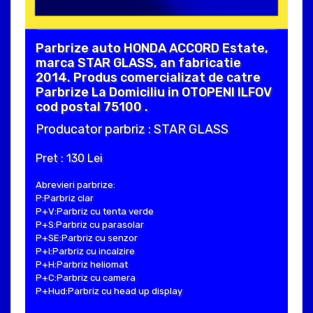
Parbrize auto HONDA ACCORD Estate,
marca STAR GLASS, an fabricatie
2014. Produs comercializat de catre
Parbrize La Domiciliu in OTOPENI ILFOV
cod postal 75100 .
Producator parbriz : STAR GLASS
Pret : 130 Lei
Abrevieri parbrize:
P:Parbriz clar
P+V:Parbriz cu tenta verde
P+S:Parbriz cu parasolar
P+SE:Parbriz cu senzor
P+I:Parbriz cu incalzire
P+H:Parbriz heliomat
P+C:Parbriz cu camera
P+Hud:Parbriz cu head up display