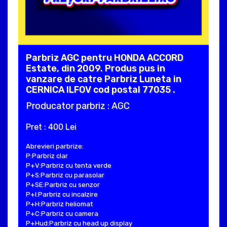
Parbriz AGC pentru HONDA ACCORD
Estate, din 2009. Produs pus in
vanzare de catre Parbriz Luneta in
CERNICA ILFOV cod postal 77035 .
Producator parbriz : AGC
Pret : 400 Lei
Abrevieri parbrize:
P:Parbriz clar
P+V:Parbriz cu tenta verde
P+S:Parbriz cu parasolar
P+SE:Parbriz cu senzor
P+I:Parbriz cu incalzire
P+H:Parbriz heliomat
P+C:Parbriz cu camera
P+Hud:Parbriz cu head up display