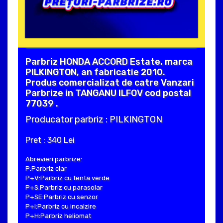
Parbriz HONDA ACCORD Estate, marca
PILKINGTON, an fabricatie 2010.
Produs comercializat de catre Vanzari
Parbrize in TANGANU ILFOV cod postal
77039 .
Producator parbriz : PILKINGTON
Pret : 340 Lei
Abrevieri parbrize:
P:Parbriz clar
P+V:Parbriz cu tenta verde
P+S:Parbriz cu parasolar
P+SE:Parbriz cu senzor
P+I:Parbriz cu incalzire
P+H:Parbriz heliomat