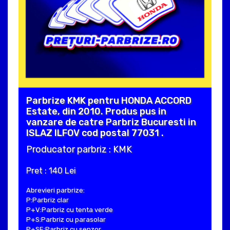
Parbrize KMK pentru HONDA ACCORD
Estate, din 2010. Produs pus in
vanzare de catre Parbriz Bucuresti in
ISLAZ ILFOV cod postal 77031 .
Producator parbriz : KMK
Pret : 140 Lei
Abrevieri parbrize:
P:Parbriz clar
P+V:Parbriz cu tenta verde
P+S:Parbriz cu parasolar
P+SE:Parbriz cu senzor