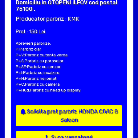
Domiciliu in OTOPENI ILFOV cod postal
75100 .
Producator parbriz : KMK
Pret : 150 Lei
Abrevieri parbrize:
P:Parbriz clar
P+V:Parbriz cu tenta verde
P+S:Parbriz cu parasolar
P+SE:Parbriz cu senzor
P+I:Parbriz cu incalzire
P+H:Parbriz heliomat
P+C:Parbriz cu camera
P+Hud:Parbriz cu head up display
Solicita pret parbriz HONDA CIVIC 8
Saloon
Suna vanzatorul