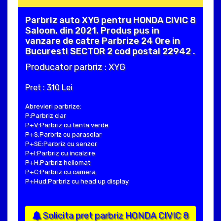
Parbriz auto XYG pentru HONDA CIVIC 8
Saloon, din 2021. Produs pus in
vanzare de catre Parbrize 24 Ore in
Bucuresti SECTOR 2 cod postal 22942 .
Producator parbriz : XYG
Pret : 310 Lei
Abrevieri parbrize:
P:Parbriz clar
P+V:Parbriz cu tenta verde
P+S:Parbriz cu parasolar
P+SE:Parbriz cu senzor
P+I:Parbriz cu incalzire
P+H:Parbriz heliomat
P+C:Parbriz cu camera
P+Hud:Parbriz cu head up display
Solicita pret parbriz HONDA CIVIC 8