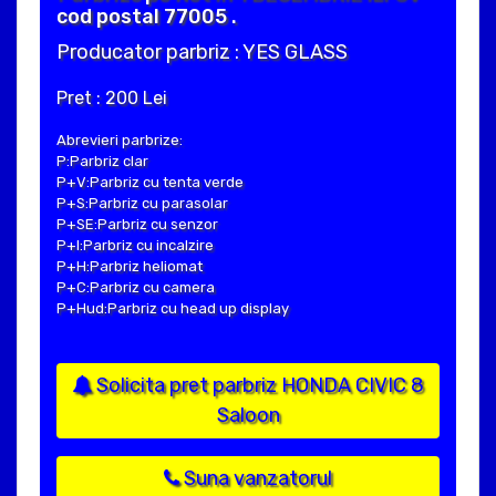
cod postal 77005 .
Producator parbriz : YES GLASS
Pret : 200 Lei
Abrevieri parbrize:
P:Parbriz clar
P+V:Parbriz cu tenta verde
P+S:Parbriz cu parasolar
P+SE:Parbriz cu senzor
P+I:Parbriz cu incalzire
P+H:Parbriz heliomat
P+C:Parbriz cu camera
P+Hud:Parbriz cu head up display
Solicita pret parbriz HONDA CIVIC 8
Saloon
Suna vanzatorul