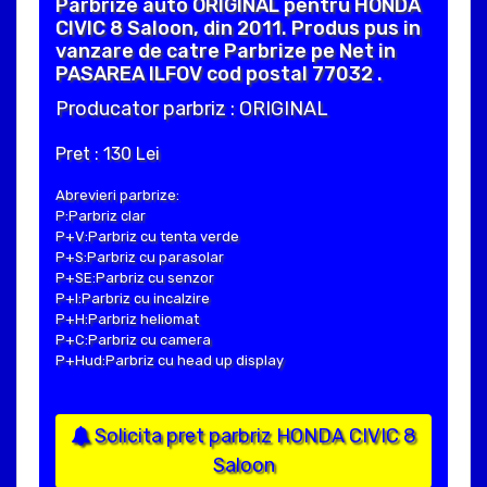
Parbrize auto ORIGINAL pentru HONDA
CIVIC 8 Saloon, din 2011. Produs pus in
vanzare de catre Parbrize pe Net in
PASAREA ILFOV cod postal 77032 .
Producator parbriz : ORIGINAL
Pret : 130 Lei
Abrevieri parbrize:
P:Parbriz clar
P+V:Parbriz cu tenta verde
P+S:Parbriz cu parasolar
P+SE:Parbriz cu senzor
P+I:Parbriz cu incalzire
P+H:Parbriz heliomat
P+C:Parbriz cu camera
P+Hud:Parbriz cu head up display
Solicita pret parbriz HONDA CIVIC 8
Saloon