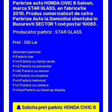
Parbrize auto HONDA CIVIC 8 Saloon,
marca STAR GLASS, an fabricatie
2010. Produs comercializat de catre
Parbrize Auto la Domiciliul clientului in
Bucuresti SECTOR 1 cod postal 10083 .
Producator parbriz : STAR GLASS
Pret : 330 Lei
Abrevieri parbrize:
P:Parbriz clar
P+V:Parbriz cu tenta verde
P+S:Parbriz cu parasolar
P+SE:Parbriz cu senzor
P+I:Parbriz cu incalzire
P+H:Parbriz heliomat
P+C:Parbriz cu camera
P+Hud:Parbriz cu head up display
Solicita pret parbriz HONDA CIVIC 8