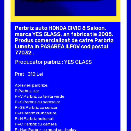
Parbriz auto HONDA CIVIC 8 Saloon,
marca YES GLASS, an fabricatie 2005.
Produs comercializat de catre Parbriz
Luneta in PASAREA ILFOV cod postal
77032 .
Producator parbriz : YES GLASS
Pret : 310 Lei
Abrevieri parbrize:
P:Parbriz clar
P+V:Parbriz cu tenta verde
P+S:Parbriz cu parasolar
P+SE:Parbriz cu senzor
P+I:Parbriz cu incalzire
P+H:Parbriz heliomat
P+C:Parbriz cu camera
P+Hud:Parbriz cu head up display