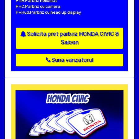
P+H:Parbriz heliomat
P+C:Parbriz cu camera
P+Hud:Parbriz cu head up display
Solicita pret parbriz HONDA CIVIC 8
Saloon
Suna vanzatorul