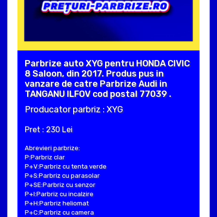
Parbrize auto XYG pentru HONDA CIVIC
8 Saloon, din 2017. Produs pus in
vanzare de catre Parbrize Audi in
TANGANU ILFOV cod postal 77039 .
Producator parbriz : XYG
Pret : 230 Lei
Abrevieri parbrize:
P:Parbriz clar
P+V:Parbriz cu tenta verde
P+S:Parbriz cu parasolar
P+SE:Parbriz cu senzor
P+I:Parbriz cu incalzire
P+H:Parbriz heliomat
P+C:Parbriz cu camera