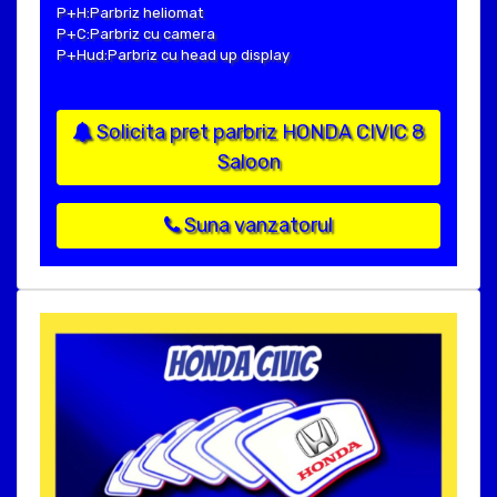
P+H:Parbriz heliomat
P+C:Parbriz cu camera
P+Hud:Parbriz cu head up display
Solicita pret parbriz HONDA CIVIC 8
Saloon
Suna vanzatorul