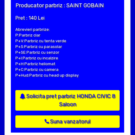
Producator parbriz : SAINT GOBAIN
Pret : 140 Lei
Abrevieri parbrize:
P:Parbriz clar
P+V:Parbriz cu tenta verde
P+S:Parbriz cu parasolar
P+SE:Parbriz cu senzor
P+I:Parbriz cu incalzire
P+H:Parbriz heliomat
P+C:Parbriz cu camera
P+Hud:Parbriz cu head up display
Solicita pret parbriz HONDA CIVIC 8
Saloon
Suna vanzatorul