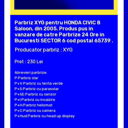
Parbriz XYG pentru HONDA CIVIC 8
Saloon, din 2005. Produs pus in
vanzare de catre Parbrize 24 Ore in
Bucuresti SECTOR 6 cod postal 65739 .
Producator parbriz : XYG
Pret : 230 Lei
Abrevieri parbrize:
P:Parbriz clar
P+V:Parbriz cu tenta verde
P+S:Parbriz cu parasolar
P+SE:Parbriz cu senzor
P+I:Parbriz cu incalzire
P+H:Parbriz heliomat
P+C:Parbriz cu camera
P+Hud:Parbriz cu head up display