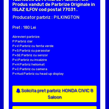
Produs vandut de Parbrize Originale in
ISLAZ ILFOV cod postal 77031 .
Producator parbriz : PILKINGTON
Pret : 180 Lei
Abrevieri parbrize:
P:Parbriz clar
P+V:Parbriz cu tenta verde
P+S:Parbriz cu parasolar
P+SE:Parbriz cu senzor
P+I:Parbriz cu incalzire
P+H:Parbriz heliomat
P+C:Parbriz cu camera
P+Hud:Parbriz cu head up display
Solicita pret parbriz HONDA CIVIC 8
Saloon