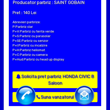
Producator parbriz : SAINT GOBAIN
Pret : 140 Lei
Abrevieri parbrize:
P:Parbriz clar
P+V:Parbriz cu tenta verde
P+S:Parbriz cu parasolar
P+SE:Parbriz cu senzor
P+I:Parbriz cu incalzire
P+H:Parbriz heliomat
P+C:Parbriz cu camera
P+Hud:Parbriz cu head up display
Solicita pret parbriz HONDA CIVIC 8
Saloon
Suna vanzatorul