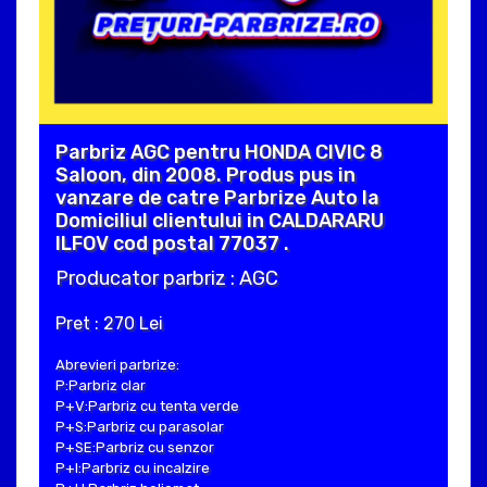
Parbriz AGC pentru HONDA CIVIC 8
Saloon, din 2008. Produs pus in
vanzare de catre Parbrize Auto la
Domiciliul clientului in CALDARARU
ILFOV cod postal 77037 .
Producator parbriz : AGC
Pret : 270 Lei
Abrevieri parbrize:
P:Parbriz clar
P+V:Parbriz cu tenta verde
P+S:Parbriz cu parasolar
P+SE:Parbriz cu senzor
P+I:Parbriz cu incalzire