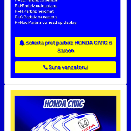
P+SE:Parbriz cu senzor
P+I:Parbriz cu incalzire
P+H:Parbriz heliomat
P+C:Parbriz cu camera
P+Hud:Parbriz cu head up display
Solicita pret parbriz HONDA CIVIC 8
Saloon
Suna vanzatorul