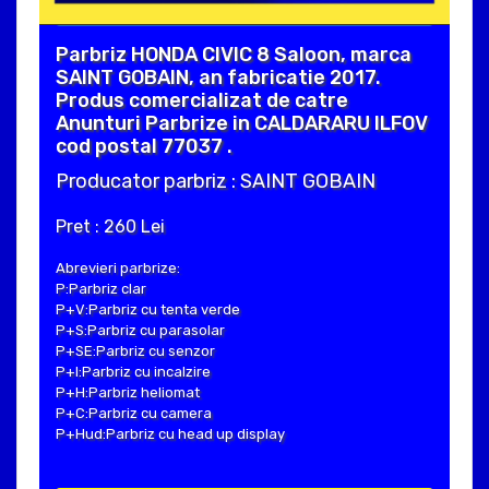
Parbriz HONDA CIVIC 8 Saloon, marca
SAINT GOBAIN, an fabricatie 2017.
Produs comercializat de catre
Anunturi Parbrize in CALDARARU ILFOV
cod postal 77037 .
Producator parbriz : SAINT GOBAIN
Pret : 260 Lei
Abrevieri parbrize:
P:Parbriz clar
P+V:Parbriz cu tenta verde
P+S:Parbriz cu parasolar
P+SE:Parbriz cu senzor
P+I:Parbriz cu incalzire
P+H:Parbriz heliomat
P+C:Parbriz cu camera
P+Hud:Parbriz cu head up display