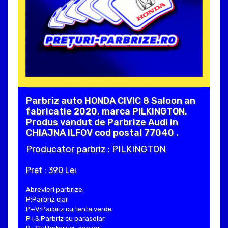
Parbriz auto HONDA CIVIC 8 Saloon an
fabricatie 2020, marca PILKINGTON.
Produs vandut de Parbrize Audi in
CHIAJNA ILFOV cod postal 77040 .
Producator parbriz : PILKINGTON
Pret : 390 Lei
Abrevieri parbrize:
P:Parbriz clar
P+V:Parbriz cu tenta verde
P+S:Parbriz cu parasolar