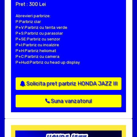
Pret : 300 Lei
Abrevieri parbrize:
P:Parbriz clar
P+V:Parbriz cu tenta verde
P+S:Parbriz cu parasolar
P+SE:Parbriz cu senzor
P+I:Parbriz cu incalzire
P+H:Parbriz heliomat
P+C:Parbriz cu camera
P+Hud:Parbriz cu head up display
Solicita pret parbriz HONDA JAZZ III
Suna vanzatorul