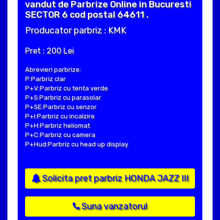
vandut de Parbrize Online in Bucuresti
SECTOR 6 cod postal 64611 .
Producator parbriz : KMK
Pret : 200 Lei
Abrevieri parbrize:
P:Parbriz clar
P+V:Parbriz cu tenta verde
P+S:Parbriz cu parasolar
P+SE:Parbriz cu senzor
P+I:Parbriz cu incalzire
P+H:Parbriz heliomat
P+C:Parbriz cu camera
P+Hud:Parbriz cu head up display
Solicita pret parbriz HONDA JAZZ III
Suna vanzatorul