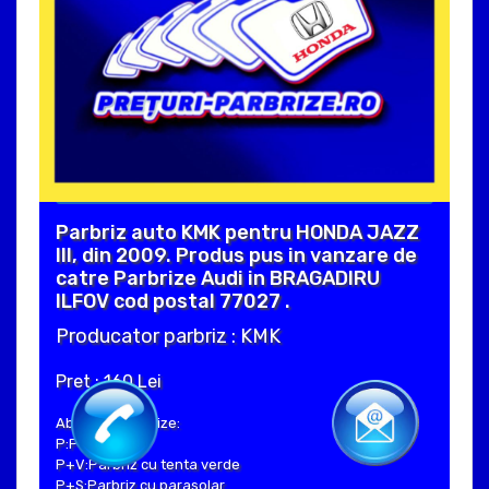
Parbriz auto KMK pentru HONDA JAZZ
III, din 2009. Produs pus in vanzare de
catre Parbrize Audi in BRAGADIRU
ILFOV cod postal 77027 .
Producator parbriz : KMK
Pret : 160 Lei
Abrevieri parbrize:
P:Parbriz clar
P+V:Parbriz cu tenta verde
P+S:Parbriz cu parasolar