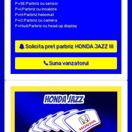
P+SE:Parbriz cu senzor
P+I:Parbriz cu incalzire
P+H:Parbriz heliomat
P+C:Parbriz cu camera
P+Hud:Parbriz cu head up display
Solicita pret parbriz HONDA JAZZ III
Suna vanzatorul