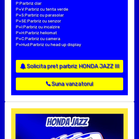
P:Parbriz clar
P+V:Parbriz cu tenta verde
P+S:Parbriz cu parasolar
P+SE:Parbriz cu senzor
P+I:Parbriz cu incalzire
P+H:Parbriz heliomat
P+C:Parbriz cu camera
P+Hud:Parbriz cu head up display
Solicita pret parbriz HONDA JAZZ III
Suna vanzatorul