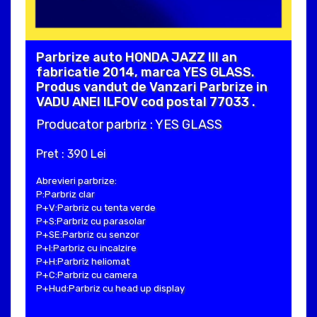
Parbrize auto HONDA JAZZ III an
fabricatie 2014, marca YES GLASS.
Produs vandut de Vanzari Parbrize in
VADU ANEI ILFOV cod postal 77033 .
Producator parbriz : YES GLASS
Pret : 390 Lei
Abrevieri parbrize:
P:Parbriz clar
P+V:Parbriz cu tenta verde
P+S:Parbriz cu parasolar
P+SE:Parbriz cu senzor
P+I:Parbriz cu incalzire
P+H:Parbriz heliomat
P+C:Parbriz cu camera
P+Hud:Parbriz cu head up display