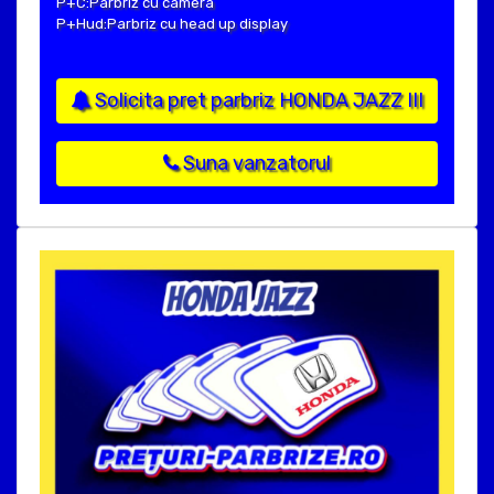
P+C:Parbriz cu camera
P+Hud:Parbriz cu head up display
Solicita pret parbriz HONDA JAZZ III
Suna vanzatorul