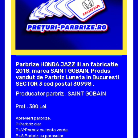
Parbrize HONDA JAZZ III an fabricatie
2018, marca SAINT GOBAIN. Produs
vandut de Parbriz Luneta in Bucuresti
SECTOR 3 cod postal 30998 .
Producator parbriz : SAINT GOBAIN
Pret : 380 Lei
Abrevieri parbrize:
P:Parbriz clar
P+V:Parbriz cu tenta verde
P+S:Parbriz cu parasolar