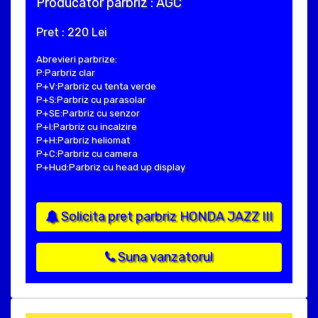
Producator parbriz : AGC
Pret : 220 Lei
Abrevieri parbrize:
P:Parbriz clar
P+V:Parbriz cu tenta verde
P+S:Parbriz cu parasolar
P+SE:Parbriz cu senzor
P+I:Parbriz cu incalzire
P+H:Parbriz heliomat
P+C:Parbriz cu camera
P+Hud:Parbriz cu head up display
Solicita pret parbriz HONDA JAZZ III
Suna vanzatorul