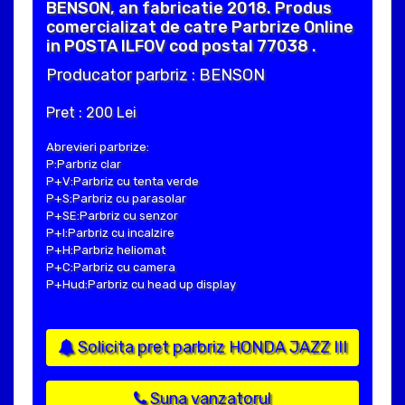
BENSON, an fabricatie 2018. Produs
comercializat de catre Parbrize Online
in POSTA ILFOV cod postal 77038 .
Producator parbriz : BENSON
Pret : 200 Lei
Abrevieri parbrize:
P:Parbriz clar
P+V:Parbriz cu tenta verde
P+S:Parbriz cu parasolar
P+SE:Parbriz cu senzor
P+I:Parbriz cu incalzire
P+H:Parbriz heliomat
P+C:Parbriz cu camera
P+Hud:Parbriz cu head up display
Solicita pret parbriz HONDA JAZZ III
Suna vanzatorul