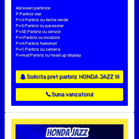
Abrevieri parbrize:
P:Parbriz clar
P+V:Parbriz cu tenta verde
P+S:Parbriz cu parasolar
P+SE:Parbriz cu senzor
P+I:Parbriz cu incalzire
P+H:Parbriz heliomat
P+C:Parbriz cu camera
P+Hud:Parbriz cu head up display
Solicita pret parbriz HONDA JAZZ III
Suna vanzatorul