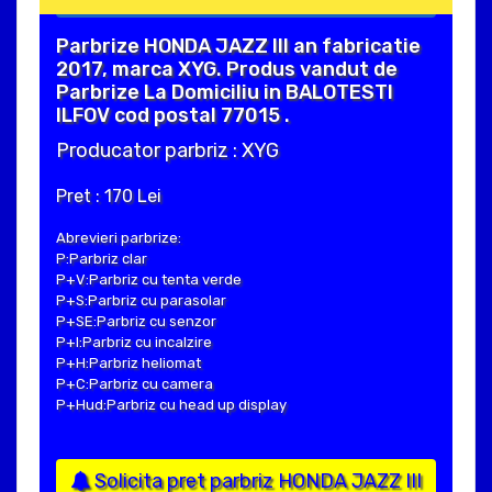
Parbrize HONDA JAZZ III an fabricatie
2017, marca XYG. Produs vandut de
Parbrize La Domiciliu in BALOTESTI
ILFOV cod postal 77015 .
Producator parbriz : XYG
Pret : 170 Lei
Abrevieri parbrize:
P:Parbriz clar
P+V:Parbriz cu tenta verde
P+S:Parbriz cu parasolar
P+SE:Parbriz cu senzor
P+I:Parbriz cu incalzire
P+H:Parbriz heliomat
P+C:Parbriz cu camera
P+Hud:Parbriz cu head up display
Solicita pret parbriz HONDA JAZZ III