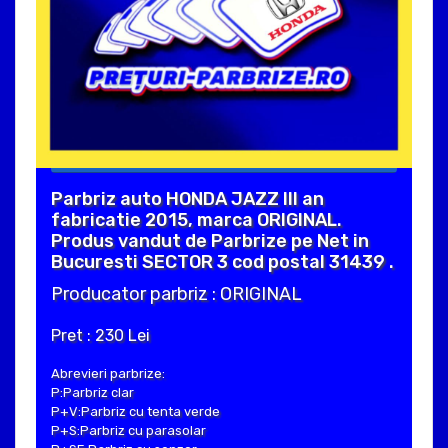
Parbriz auto HONDA JAZZ III an
fabricatie 2015, marca ORIGINAL.
Produs vandut de Parbrize pe Net in
Bucuresti SECTOR 3 cod postal 31439 .
Producator parbriz : ORIGINAL
Pret : 230 Lei
Abrevieri parbrize:
P:Parbriz clar
P+V:Parbriz cu tenta verde
P+S:Parbriz cu parasolar