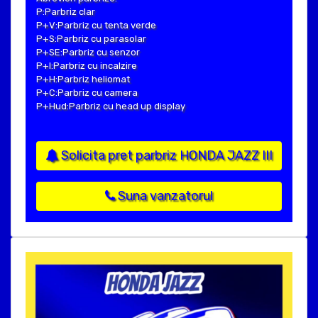
P:Parbriz clar
P+V:Parbriz cu tenta verde
P+S:Parbriz cu parasolar
P+SE:Parbriz cu senzor
P+I:Parbriz cu incalzire
P+H:Parbriz heliomat
P+C:Parbriz cu camera
P+Hud:Parbriz cu head up display
Solicita pret parbriz HONDA JAZZ III
Suna vanzatorul