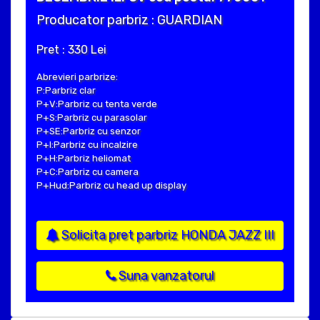
Producator parbriz : GUARDIAN
Pret : 330 Lei
Abrevieri parbrize:
P:Parbriz clar
P+V:Parbriz cu tenta verde
P+S:Parbriz cu parasolar
P+SE:Parbriz cu senzor
P+I:Parbriz cu incalzire
P+H:Parbriz heliomat
P+C:Parbriz cu camera
P+Hud:Parbriz cu head up display
Solicita pret parbriz HONDA JAZZ III
Suna vanzatorul