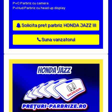
P+C:Parbriz cu camera
P+Hud:Parbriz cu head up display
Solicita pret parbriz HONDA JAZZ III
Suna vanzatorul