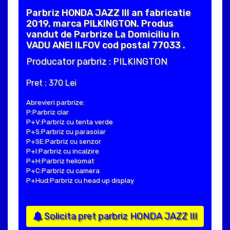
Parbriz HONDA JAZZ III an fabricatie
2019, marca PILKINGTON. Produs
vandut de Parbrize La Domiciliu in
VADU ANEI ILFOV cod postal 77033 .
Producator parbriz : PILKINGTON
Pret : 370 Lei
Abrevieri parbrize:
P:Parbriz clar
P+V:Parbriz cu tenta verde
P+S:Parbriz cu parasolar
P+SE:Parbriz cu senzor
P+I:Parbriz cu incalzire
P+H:Parbriz heliomat
P+C:Parbriz cu camera
P+Hud:Parbriz cu head up display
Solicita pret parbriz HONDA JAZZ III