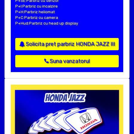
P+SE:Parbriz cu senzor
P+I:Parbriz cu incalzire
P+H:Parbriz heliomat
P+C:Parbriz cu camera
P+Hud:Parbriz cu head up display
Solicita pret parbriz HONDA JAZZ III
Suna vanzatorul