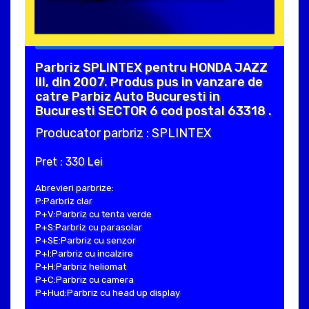
Parbriz SPLINTEX pentru HONDA JAZZ
III, din 2007. Produs pus in vanzare de
catre Parbiz Auto Bucuresti in
Bucuresti SECTOR 6 cod postal 63318 .
Producator parbriz : SPLINTEX
Pret : 330 Lei
Abrevieri parbrize:
P:Parbriz clar
P+V:Parbriz cu tenta verde
P+S:Parbriz cu parasolar
P+SE:Parbriz cu senzor
P+I:Parbriz cu incalzire
P+H:Parbriz heliomat
P+C:Parbriz cu camera
P+Hud:Parbriz cu head up display