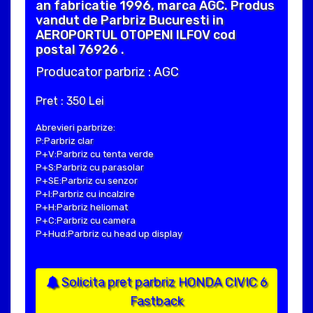
an fabricatie 1996, marca AGC. Produs
vandut de Parbriz Bucuresti in
AEROPORTUL OTOPENI ILFOV cod
postal 76926 .
Producator parbriz : AGC
Pret : 350 Lei
Abrevieri parbrize:
P:Parbriz clar
P+V:Parbriz cu tenta verde
P+S:Parbriz cu parasolar
P+SE:Parbriz cu senzor
P+I:Parbriz cu incalzire
P+H:Parbriz heliomat
P+C:Parbriz cu camera
P+Hud:Parbriz cu head up display
Solicita pret parbriz HONDA CIVIC 6
Fastback