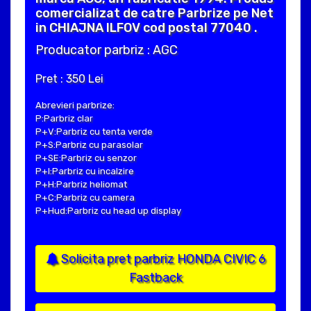
comercializat de catre Parbrize pe Net
in CHIAJNA ILFOV cod postal 77040 .
Producator parbriz : AGC
Pret : 350 Lei
Abrevieri parbrize:
P:Parbriz clar
P+V:Parbriz cu tenta verde
P+S:Parbriz cu parasolar
P+SE:Parbriz cu senzor
P+I:Parbriz cu incalzire
P+H:Parbriz heliomat
P+C:Parbriz cu camera
P+Hud:Parbriz cu head up display
Solicita pret parbriz HONDA CIVIC 6
Fastback