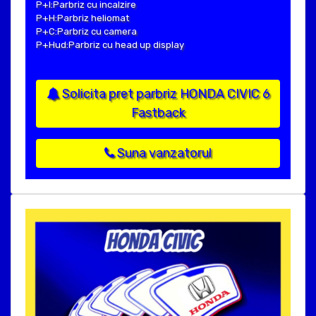
P+I:Parbriz cu incalzire
P+H:Parbriz heliomat
P+C:Parbriz cu camera
P+Hud:Parbriz cu head up display
Solicita pret parbriz HONDA CIVIC 6
Fastback
Suna vanzatorul