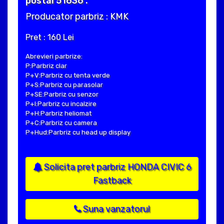
postal 51636 .
Producator parbriz : KMK
Pret : 160 Lei
Abrevieri parbrize:
P:Parbriz clar
P+V:Parbriz cu tenta verde
P+S:Parbriz cu parasolar
P+SE:Parbriz cu senzor
P+I:Parbriz cu incalzire
P+H:Parbriz heliomat
P+C:Parbriz cu camera
P+Hud:Parbriz cu head up display
Solicita pret parbriz HONDA CIVIC 6
Fastback
Suna vanzatorul