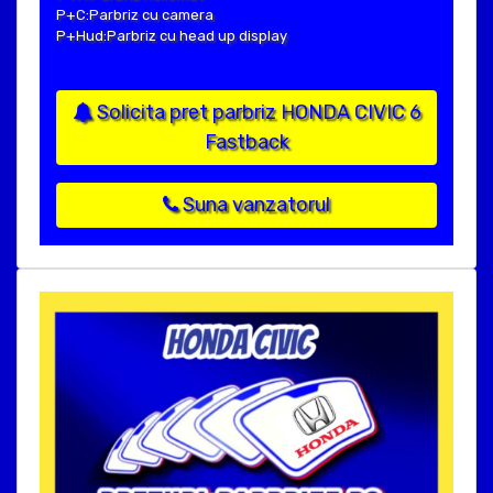
P+C:Parbriz cu camera
P+Hud:Parbriz cu head up display
Solicita pret parbriz HONDA CIVIC 6
Fastback
Suna vanzatorul