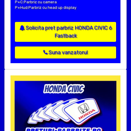
P+C:Parbriz cu camera
P+Hud:Parbriz cu head up display
Solicita pret parbriz HONDA CIVIC 6
Fastback
Suna vanzatorul