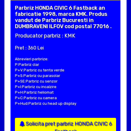
Parbriz HONDA CIVIC 6 Fastback an
fabricatie 1998, marca KMK. Produs
vandut de Parbriz Bucuresti in
DUMBRAVENI ILFOV cod postal 77016 .
Producator parbriz : KMK
Pret : 360 Lei
Abrevieri parbrize:
P:Parbriz clar
P+V:Parbriz cu tenta verde
P+S:Parbriz cu parasolar
P+SE:Parbriz cu senzor
P+I:Parbriz cu incalzire
P+H:Parbriz heliomat
P+C:Parbriz cu camera
P+Hud:Parbriz cu head up display
Solicita pret parbriz HONDA CIVIC 6