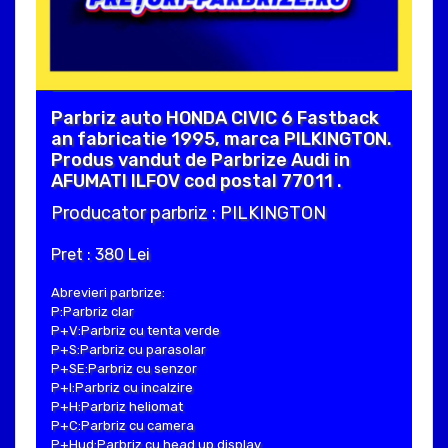
Parbriz auto HONDA CIVIC 6 Fastback
an fabricatie 1995, marca PILKINGTON.
Produs vandut de Parbrize Audi in
AFUMATI ILFOV cod postal 77011 .
Producator parbriz : PILKINGTON
Pret : 380 Lei
Abrevieri parbrize:
P:Parbriz clar
P+V:Parbriz cu tenta verde
P+S:Parbriz cu parasolar
P+SE:Parbriz cu senzor
P+I:Parbriz cu incalzire
P+H:Parbriz heliomat
P+C:Parbriz cu camera
P+Hud:Parbriz cu head up display