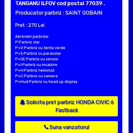
TANGANU ILFOV cod postal 77039 .
Producator parbriz : SAINT GOBAIN
Pret : 270 Lei
Abrevieri parbrize:
P:Parbriz clar
P+V:Parbriz cu tenta verde
P+S:Parbriz cu parasolar
P+SE:Parbriz cu senzor
P+I:Parbriz cu incalzire
P+H:Parbriz heliomat
P+C:Parbriz cu camera
P+Hud:Parbriz cu head up display
Solicita pret parbriz HONDA CIVIC 6
Fastback
Suna vanzatorul