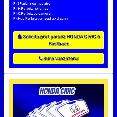
P+I:Parbriz cu incalzire
P+H:Parbriz heliomat
P+C:Parbriz cu camera
P+Hud:Parbriz cu head up display
Solicita pret parbriz HONDA CIVIC 6
Fastback
Suna vanzatorul