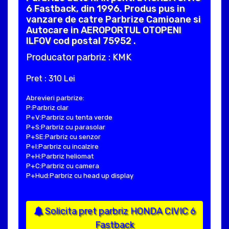
6 Fastback, din 1996. Produs pus in
vanzare de catre Parbrize Camioane si
Autocare in AEROPORTUL OTOPENI
ILFOV cod postal 75952 .
Producator parbriz : KMK
Pret : 310 Lei
Abrevieri parbrize:
P:Parbriz clar
P+V:Parbriz cu tenta verde
P+S:Parbriz cu parasolar
P+SE:Parbriz cu senzor
P+I:Parbriz cu incalzire
P+H:Parbriz heliomat
P+C:Parbriz cu camera
P+Hud:Parbriz cu head up display
Solicita pret parbriz HONDA CIVIC 6
Fastback