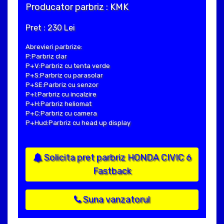
Producator parbriz : KMK
Pret : 230 Lei
Abrevieri parbrize:
P:Parbriz clar
P+V:Parbriz cu tenta verde
P+S:Parbriz cu parasolar
P+SE:Parbriz cu senzor
P+I:Parbriz cu incalzire
P+H:Parbriz heliomat
P+C:Parbriz cu camera
P+Hud:Parbriz cu head up display
Solicita pret parbriz HONDA CIVIC 6
Fastback
Suna vanzatorul