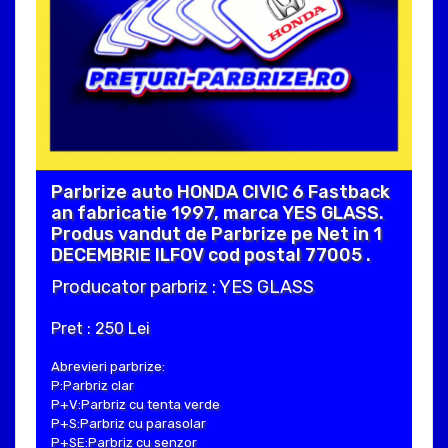
Parbrize auto HONDA CIVIC 6 Fastback
an fabricatie 1997, marca YES GLASS.
Produs vandut de Parbrize pe Net in 1
DECEMBRIE ILFOV cod postal 77005 .
Producator parbriz : YES GLASS
Pret : 250 Lei
Abrevieri parbrize:
P:Parbriz clar
P+V:Parbriz cu tenta verde
P+S:Parbriz cu parasolar
P+SE:Parbriz cu senzor