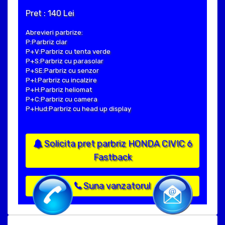
Pret : 140 Lei
Abrevieri parbrize:
P:Parbriz clar
P+V:Parbriz cu tenta verde
P+S:Parbriz cu parasolar
P+SE:Parbriz cu senzor
P+I:Parbriz cu incalzire
P+H:Parbriz heliomat
P+C:Parbriz cu camera
P+Hud:Parbriz cu head up display
Solicita pret parbriz HONDA CIVIC 6
Fastback
Suna vanzatorul