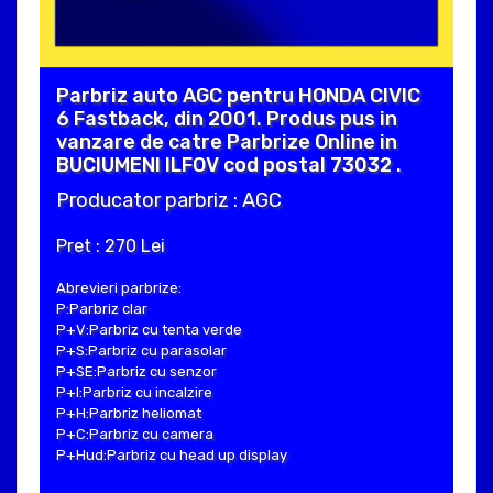
Parbriz auto AGC pentru HONDA CIVIC
6 Fastback, din 2001. Produs pus in
vanzare de catre Parbrize Online in
BUCIUMENI ILFOV cod postal 73032 .
Producator parbriz : AGC
Pret : 270 Lei
Abrevieri parbrize:
P:Parbriz clar
P+V:Parbriz cu tenta verde
P+S:Parbriz cu parasolar
P+SE:Parbriz cu senzor
P+I:Parbriz cu incalzire
P+H:Parbriz heliomat
P+C:Parbriz cu camera
P+Hud:Parbriz cu head up display