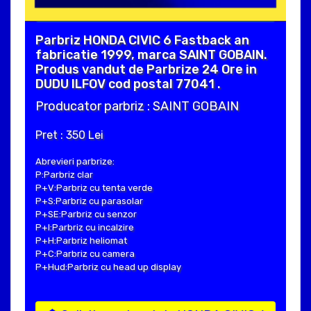
Parbriz HONDA CIVIC 6 Fastback an
fabricatie 1999, marca SAINT GOBAIN.
Produs vandut de Parbrize 24 Ore in
DUDU ILFOV cod postal 77041 .
Producator parbriz : SAINT GOBAIN
Pret : 350 Lei
Abrevieri parbrize:
P:Parbriz clar
P+V:Parbriz cu tenta verde
P+S:Parbriz cu parasolar
P+SE:Parbriz cu senzor
P+I:Parbriz cu incalzire
P+H:Parbriz heliomat
P+C:Parbriz cu camera
P+Hud:Parbriz cu head up display