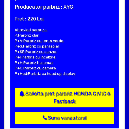
Producator parbriz : XYG
Pret : 220 Lei
Abrevieri parbrize:
P:Parbriz clar
P+V:Parbriz cu tenta verde
P+S:Parbriz cu parasolar
P+SE:Parbriz cu senzor
P+I:Parbriz cu incalzire
P+H:Parbriz heliomat
P+C:Parbriz cu camera
P+Hud:Parbriz cu head up display
Solicita pret parbriz HONDA CIVIC 6
Fastback
Suna vanzatorul