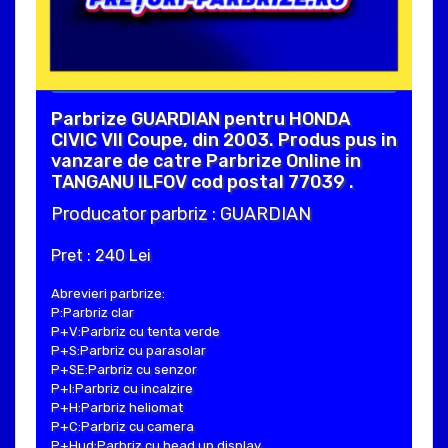
Parbrize GUARDIAN pentru HONDA
CIVIC VII Coupe, din 2003. Produs pus in
vanzare de catre Parbrize Online in
TANGANU ILFOV cod postal 77039 .
Producator parbriz : GUARDIAN
Pret : 240 Lei
Abrevieri parbrize:
P:Parbriz clar
P+V:Parbriz cu tenta verde
P+S:Parbriz cu parasolar
P+SE:Parbriz cu senzor
P+I:Parbriz cu incalzire
P+H:Parbriz heliomat
P+C:Parbriz cu camera
P+Hud:Parbriz cu head up display