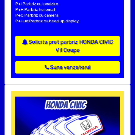
P+I:Parbriz cu incalzire
P+H:Parbriz heliomat
P+C:Parbriz cu camera
P+Hud:Parbriz cu head up display
Solicita pret parbriz HONDA CIVIC
VII Coupe
Suna vanzatorul