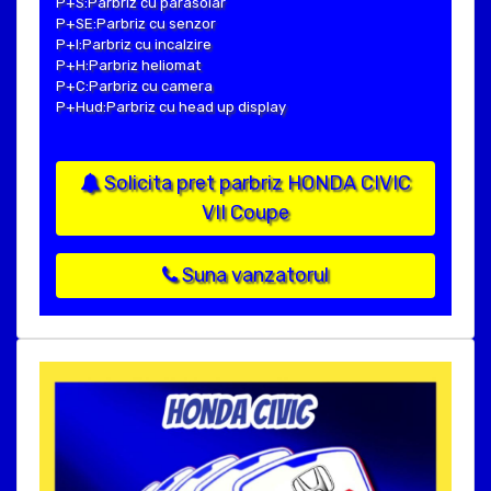
P+S:Parbriz cu parasolar
P+SE:Parbriz cu senzor
P+I:Parbriz cu incalzire
P+H:Parbriz heliomat
P+C:Parbriz cu camera
P+Hud:Parbriz cu head up display
Solicita pret parbriz HONDA CIVIC
VII Coupe
Suna vanzatorul