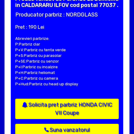
in CALDARARU ILFOV cod postal 77037 .
Producator parbriz : NORDGLASS
Pret : 190 Lei
Abrevieri parbrize:
P:Parbriz clar
P+V:Parbriz cu tenta verde
P+S:Parbriz cu parasolar
P+SE:Parbriz cu senzor
P+I:Parbriz cu incalzire
P+H:Parbriz heliomat
P+C:Parbriz cu camera
P+Hud:Parbriz cu head up display
Solicita pret parbriz HONDA CIVIC
VII Coupe
Suna vanzatorul