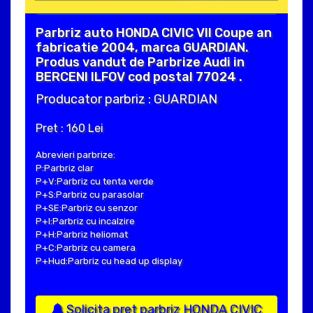
Parbriz auto HONDA CIVIC VII Coupe an
fabricatie 2004, marca GUARDIAN.
Produs vandut de Parbrize Audi in
BERCENI ILFOV cod postal 77024 .
Producator parbriz : GUARDIAN
Pret : 160 Lei
Abrevieri parbrize:
P:Parbriz clar
P+V:Parbriz cu tenta verde
P+S:Parbriz cu parasolar
P+SE:Parbriz cu senzor
P+I:Parbriz cu incalzire
P+H:Parbriz heliomat
P+C:Parbriz cu camera
P+Hud:Parbriz cu head up display
Solicita pret parbriz HONDA CIVIC