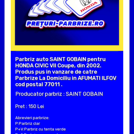
Parbriz auto SAINT GOBAIN pentru
HONDA CIVIC VII Coupe, din 2002.
Produs pus in vanzare de catre
Parbrize La Domiciliu in AFUMATI ILFOV
cod postal 77011 .
Producator parbriz : SAINT GOBAIN
Pret : 150 Lei
Abrevieri parbrize:
P:Parbriz clar
P+V:Parbriz cu tenta verde