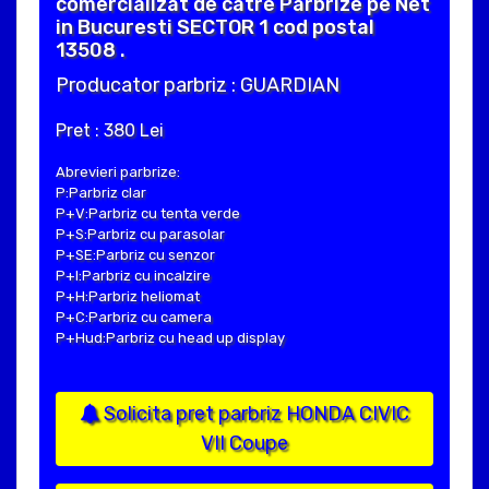
comercializat de catre Parbrize pe Net
in Bucuresti SECTOR 1 cod postal
13508 .
Producator parbriz : GUARDIAN
Pret : 380 Lei
Abrevieri parbrize:
P:Parbriz clar
P+V:Parbriz cu tenta verde
P+S:Parbriz cu parasolar
P+SE:Parbriz cu senzor
P+I:Parbriz cu incalzire
P+H:Parbriz heliomat
P+C:Parbriz cu camera
P+Hud:Parbriz cu head up display
Solicita pret parbriz HONDA CIVIC
VII Coupe