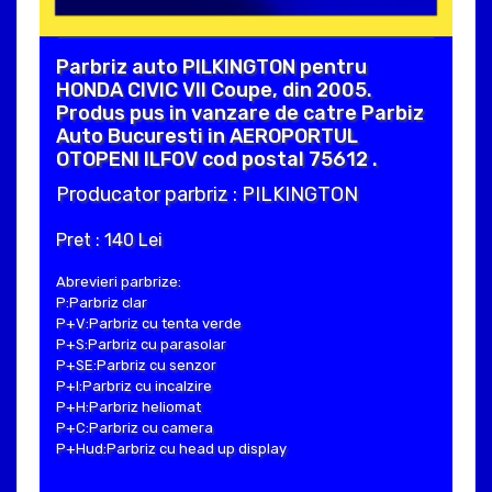
Parbriz auto PILKINGTON pentru
HONDA CIVIC VII Coupe, din 2005.
Produs pus in vanzare de catre Parbiz
Auto Bucuresti in AEROPORTUL
OTOPENI ILFOV cod postal 75612 .
Producator parbriz : PILKINGTON
Pret : 140 Lei
Abrevieri parbrize:
P:Parbriz clar
P+V:Parbriz cu tenta verde
P+S:Parbriz cu parasolar
P+SE:Parbriz cu senzor
P+I:Parbriz cu incalzire
P+H:Parbriz heliomat
P+C:Parbriz cu camera
P+Hud:Parbriz cu head up display