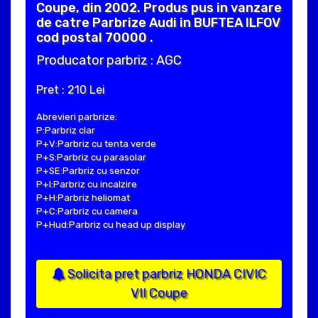
Coupe, din 2002. Produs pus in vanzare
de catre Parbrize Audi in BUFTEA ILFOV
cod postal 70000 .
Producator parbriz : AGC
Pret : 210 Lei
Abrevieri parbrize:
P:Parbriz clar
P+V:Parbriz cu tenta verde
P+S:Parbriz cu parasolar
P+SE:Parbriz cu senzor
P+I:Parbriz cu incalzire
P+H:Parbriz heliomat
P+C:Parbriz cu camera
P+Hud:Parbriz cu head up display
Solicita pret parbriz HONDA CIVIC
VII Coupe