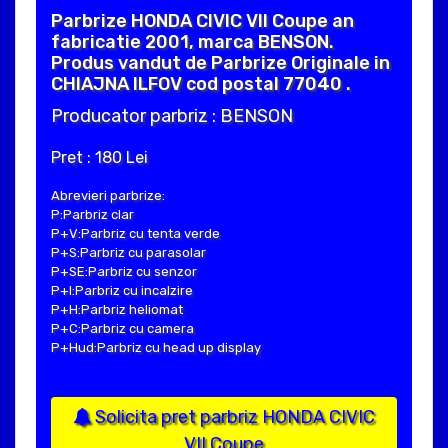
Parbrize HONDA CIVIC VII Coupe an
fabricatie 2001, marca BENSON.
Produs vandut de Parbrize Originale in
CHIAJNA ILFOV cod postal 77040 .
Producator parbriz : BENSON
Pret : 180 Lei
Abrevieri parbrize:
P:Parbriz clar
P+V:Parbriz cu tenta verde
P+S:Parbriz cu parasolar
P+SE:Parbriz cu senzor
P+I:Parbriz cu incalzire
P+H:Parbriz heliomat
P+C:Parbriz cu camera
P+Hud:Parbriz cu head up display
Solicita pret parbriz HONDA CIVIC
VII Coupe