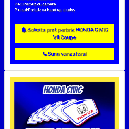
P+C:Parbriz cu camera
P+Hud:Parbriz cu head up display
Solicita pret parbriz HONDA CIVIC
VII Coupe
Suna vanzatorul