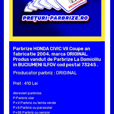
Parbrize HONDA CIVIC VII Coupe an
fabricatie 2004, marca ORIGINAL.
Produs vandut de Parbrize La Domiciliu
in BUCIUMENI ILFOV cod postal 73245 .
Producator parbriz : ORIGINAL
Pret : 410 Lei
Abrevieri parbrize:
P:Parbriz clar
P+V:Parbriz cu tenta verde
P+S:Parbriz cu parasolar
P+SE:Parbriz cu senzor