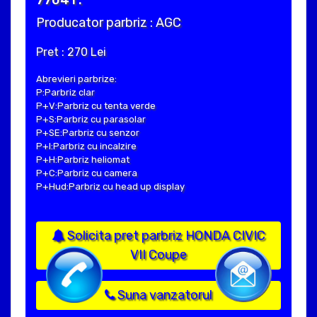
Producator parbriz : AGC
Pret : 270 Lei
Abrevieri parbrize:
P:Parbriz clar
P+V:Parbriz cu tenta verde
P+S:Parbriz cu parasolar
P+SE:Parbriz cu senzor
P+I:Parbriz cu incalzire
P+H:Parbriz heliomat
P+C:Parbriz cu camera
P+Hud:Parbriz cu head up display
Solicita pret parbriz HONDA CIVIC
VII Coupe
Suna vanzatorul