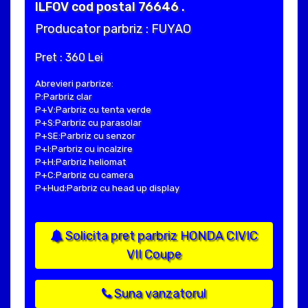
ILFOV cod postal 76646 .
Producator parbriz : FUYAO
Pret : 360 Lei
Abrevieri parbrize:
P:Parbriz clar
P+V:Parbriz cu tenta verde
P+S:Parbriz cu parasolar
P+SE:Parbriz cu senzor
P+I:Parbriz cu incalzire
P+H:Parbriz heliomat
P+C:Parbriz cu camera
P+Hud:Parbriz cu head up display
Solicita pret parbriz HONDA CIVIC
VII Coupe
Suna vanzatorul