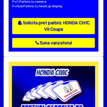
P+C:Parbriz cu camera
P+Hud:Parbriz cu head up display
Solicita pret parbriz HONDA CIVIC
VII Coupe
Suna vanzatorul