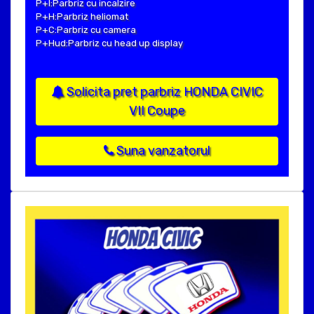
P+I:Parbriz cu incalzire
P+H:Parbriz heliomat
P+C:Parbriz cu camera
P+Hud:Parbriz cu head up display
Solicita pret parbriz HONDA CIVIC
VII Coupe
Suna vanzatorul