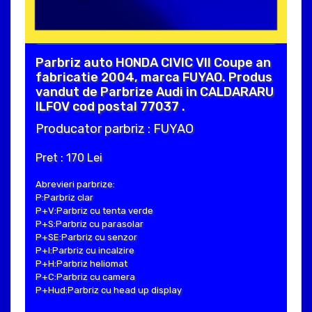
Parbriz auto HONDA CIVIC VII Coupe an
fabricatie 2004, marca FUYAO. Produs
vandut de Parbrize Audi in CALDARARU
ILFOV cod postal 77037 .
Producator parbriz : FUYAO
Pret : 170 Lei
Abrevieri parbrize:
P:Parbriz clar
P+V:Parbriz cu tenta verde
P+S:Parbriz cu parasolar
P+SE:Parbriz cu senzor
P+I:Parbriz cu incalzire
P+H:Parbriz heliomat
P+C:Parbriz cu camera
P+Hud:Parbriz cu head up display