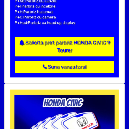
P+SE:Parbriz cu senzor
P+I:Parbriz cu incalzire
P+H:Parbriz heliomat
P+C:Parbriz cu camera
P+Hud:Parbriz cu head up display
Solicita pret parbriz HONDA CIVIC 9
Tourer
Suna vanzatorul