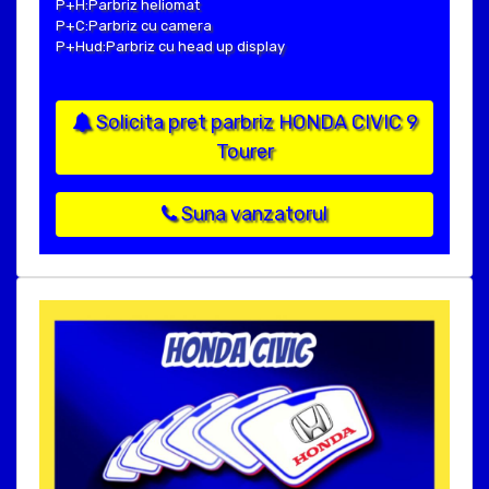
P+H:Parbriz heliomat
P+C:Parbriz cu camera
P+Hud:Parbriz cu head up display
Solicita pret parbriz HONDA CIVIC 9
Tourer
Suna vanzatorul