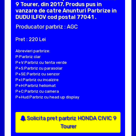
9 Tourer, din 2017. Produs pus in
vanzare de catre Anunturi Parbrize in
DUDU ILFOV cod postal 77041 .
Producator parbriz : AGC
Pret : 220 Lei
Abrevieri parbrize:
P:Parbriz clar
P+V:Parbriz cu tenta verde
P+S:Parbriz cu parasolar
P+SE:Parbriz cu senzor
P+I:Parbriz cu incalzire
P+H:Parbriz heliomat
P+C:Parbriz cu camera
P+Hud:Parbriz cu head up display
Solicita pret parbriz HONDA CIVIC 9
Tourer