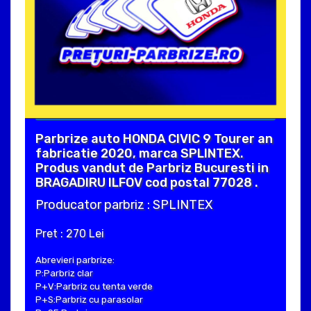
Parbrize auto HONDA CIVIC 9 Tourer an
fabricatie 2020, marca SPLINTEX.
Produs vandut de Parbriz Bucuresti in
BRAGADIRU ILFOV cod postal 77028 .
Producator parbriz : SPLINTEX
Pret : 270 Lei
Abrevieri parbrize:
P:Parbriz clar
P+V:Parbriz cu tenta verde
P+S:Parbriz cu parasolar