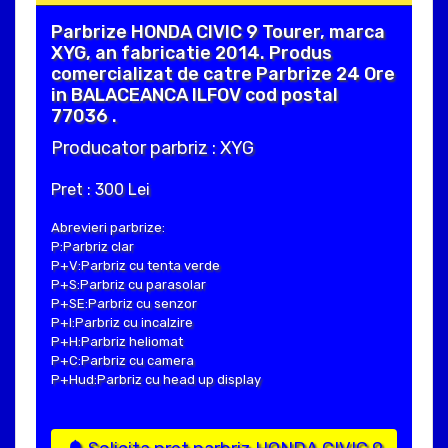
Parbrize HONDA CIVIC 9 Tourer, marca
XYG, an fabricatie 2014. Produs
comercializat de catre Parbrize 24 Ore
in BALACEANCA ILFOV cod postal
77036 .
Producator parbriz : XYG
Pret : 300 Lei
Abrevieri parbrize:
P:Parbriz clar
P+V:Parbriz cu tenta verde
P+S:Parbriz cu parasolar
P+SE:Parbriz cu senzor
P+I:Parbriz cu incalzire
P+H:Parbriz heliomat
P+C:Parbriz cu camera
P+Hud:Parbriz cu head up display