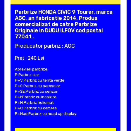
Parbrize HONDA CIVIC 9 Tourer, marca
AGC, an fabricatie 2014. Produs
comercializat de catre Parbrize
Originale in DUDU ILFOV cod postal
77041 .
Producator parbriz : AGC
Pret : 240 Lei
Abrevieri parbrize:
P:Parbriz clar
P+V:Parbriz cu tenta verde
P+S:Parbriz cu parasolar
P+SE:Parbriz cu senzor
P+I:Parbriz cu incalzire
P+H:Parbriz heliomat
P+C:Parbriz cu camera
P+Hud:Parbriz cu head up display