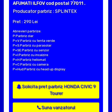
AFUMATI ILFOV cod postal 77011 .
Producator parbriz : SPLINTEX
Pret : 290 Lei
Abrevieri parbrize:
P:Parbriz clar
P+V:Parbriz cu tenta verde
P+S:Parbriz cu parasolar
P+SE:Parbriz cu senzor
P+I:Parbriz cu incalzire
P+H:Parbriz heliomat
P+C:Parbriz cu camera
P+Hud:Parbriz cu head up display
Solicita pret parbriz HONDA CIVIC 9
Tourer
Suna vanzatorul