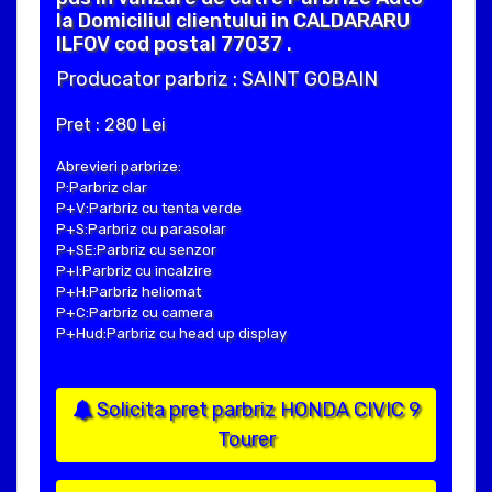
la Domiciliul clientului in CALDARARU
ILFOV cod postal 77037 .
Producator parbriz : SAINT GOBAIN
Pret : 280 Lei
Abrevieri parbrize:
P:Parbriz clar
P+V:Parbriz cu tenta verde
P+S:Parbriz cu parasolar
P+SE:Parbriz cu senzor
P+I:Parbriz cu incalzire
P+H:Parbriz heliomat
P+C:Parbriz cu camera
P+Hud:Parbriz cu head up display
Solicita pret parbriz HONDA CIVIC 9
Tourer