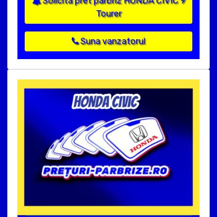
Solicita pret parbriz HONDA CIVIC 9
Tourer
Suna vanzatorul