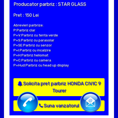
Producator parbriz : STAR GLASS
Pret : 150 Lei
Abrevieri parbrize:
P:Parbriz clar
P+V:Parbriz cu tenta verde
P+S:Parbriz cu parasolar
P+SE:Parbriz cu senzor
P+I:Parbriz cu incalzire
P+H:Parbriz heliomat
P+C:Parbriz cu camera
P+Hud:Parbriz cu head up display
Solicita pret parbriz HONDA CIVIC 9
Tourer
Suna vanzatorul