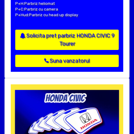
P+H:Parbriz heliomat
P+C:Parbriz cu camera
P+Hud:Parbriz cu head up display
Solicita pret parbriz HONDA CIVIC 9
Tourer
Suna vanzatorul