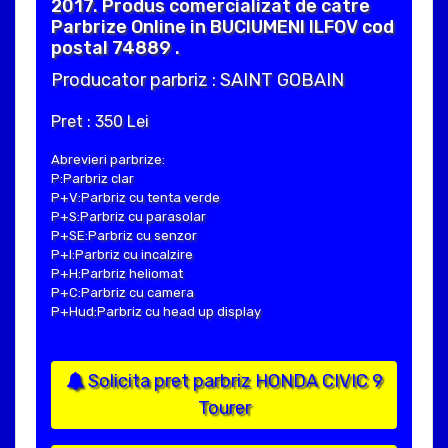
2017. Produs comercializat de catre
Parbrize Online in BUCIUMENI ILFOV cod
postal 74889 .
Producator parbriz : SAINT GOBAIN
Pret : 350 Lei
Abrevieri parbrize:
P:Parbriz clar
P+V:Parbriz cu tenta verde
P+S:Parbriz cu parasolar
P+SE:Parbriz cu senzor
P+I:Parbriz cu incalzire
P+H:Parbriz heliomat
P+C:Parbriz cu camera
P+Hud:Parbriz cu head up display
Solicita pret parbriz HONDA CIVIC 9
Tourer