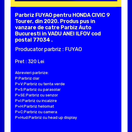
Parbriz FUYAO pentru HONDA CIVIC 9
Tourer, din 2020. Produs pus in
vanzare de catre Parbiz Auto
Bucuresti in VADU ANEI ILFOV cod
postal 77034 .
Producator parbriz : FUYAO
Pret : 320 Lei
Abrevieri parbrize:
P:Parbriz clar
P+V:Parbriz cu tenta verde
P+S:Parbriz cu parasolar
P+SE:Parbriz cu senzor
P+I:Parbriz cu incalzire
P+H:Parbriz heliomat
P+C:Parbriz cu camera
P+Hud:Parbriz cu head up display