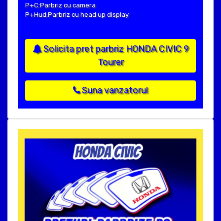
P+C:Parbriz cu camera
P+Hud:Parbriz cu head up display
Solicita pret parbriz HONDA CIVIC 9
Tourer
Suna vanzatorul