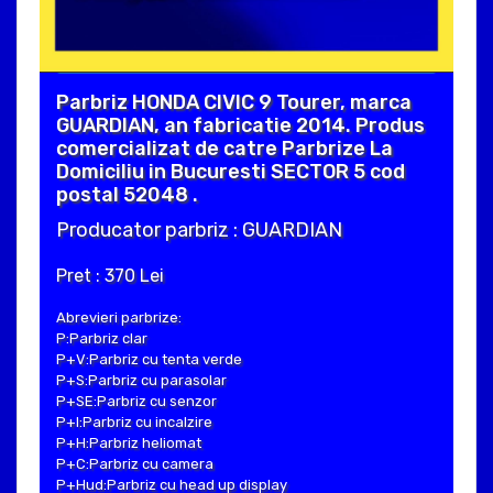
Parbriz HONDA CIVIC 9 Tourer, marca
GUARDIAN, an fabricatie 2014. Produs
comercializat de catre Parbrize La
Domiciliu in Bucuresti SECTOR 5 cod
postal 52048 .
Producator parbriz : GUARDIAN
Pret : 370 Lei
Abrevieri parbrize:
P:Parbriz clar
P+V:Parbriz cu tenta verde
P+S:Parbriz cu parasolar
P+SE:Parbriz cu senzor
P+I:Parbriz cu incalzire
P+H:Parbriz heliomat
P+C:Parbriz cu camera
P+Hud:Parbriz cu head up display