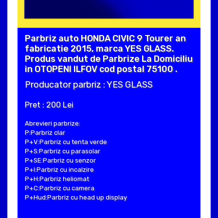
Parbriz auto HONDA CIVIC 9 Tourer an
fabricatie 2015, marca YES GLASS.
Produs vandut de Parbrize La Domiciliu
in OTOPENI ILFOV cod postal 75100 .
Producator parbriz : YES GLASS
Pret : 200 Lei
Abrevieri parbrize:
P:Parbriz clar
P+V:Parbriz cu tenta verde
P+S:Parbriz cu parasolar
P+SE:Parbriz cu senzor
P+I:Parbriz cu incalzire
P+H:Parbriz heliomat
P+C:Parbriz cu camera
P+Hud:Parbriz cu head up display