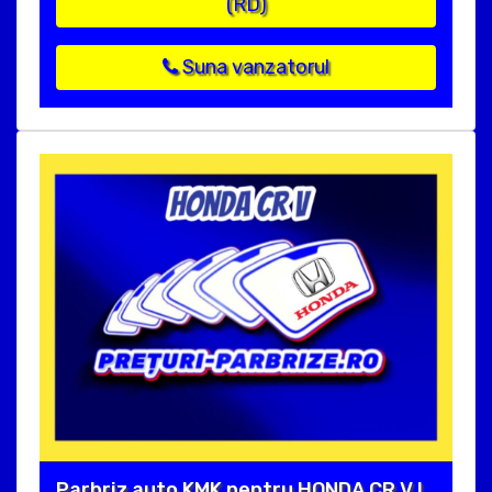
(RD)
Suna vanzatorul
Parbriz auto KMK pentru HONDA CR V I