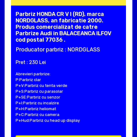
Parbriz HONDA CR V I (RD), marca
NORDGLASS, an fabricatie 2000.
Produs comercializat de catre
Parbrize Audi in BALACEANCA ILFOV
cod postal 77036 .
Producator parbriz : NORDGLASS
Pret : 230 Lei
Abrevieri parbrize:
P:Parbriz clar
P+V:Parbriz cu tenta verde
P+S:Parbriz cu parasolar
P+SE:Parbriz cu senzor
P+I:Parbriz cu incalzire
P+H:Parbriz heliomat
P+C:Parbriz cu camera
P+Hud:Parbriz cu head up display