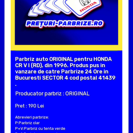
Parbriz auto ORIGINAL pentru HONDA
CR V I (RD), din 1996. Produs pus in
vanzare de catre Parbrize 24 Ore in
Bucuresti SECTOR 4 cod postal 41439
.
Producator parbriz : ORIGINAL
Pret : 190 Lei
Abrevieri parbrize:
P:Parbriz clar
P+V:Parbriz cu tenta verde