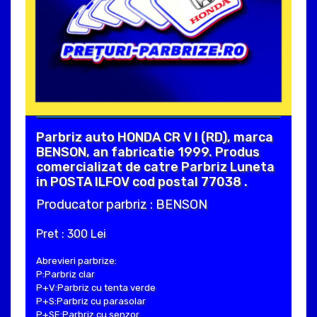
Parbriz auto HONDA CR V I (RD), marca
BENSON, an fabricatie 1999. Produs
comercializat de catre Parbriz Luneta
in POSTA ILFOV cod postal 77038 .
Producator parbriz : BENSON
Pret : 300 Lei
Abrevieri parbrize:
P:Parbriz clar
P+V:Parbriz cu tenta verde
P+S:Parbriz cu parasolar
P+SE:Parbriz cu senzor