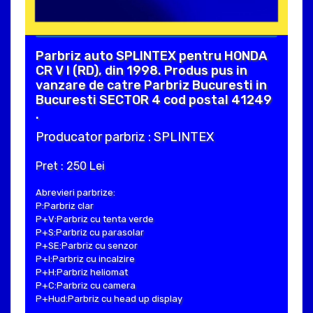
Parbriz auto SPLINTEX pentru HONDA
CR V I (RD), din 1998. Produs pus in
vanzare de catre Parbriz Bucuresti in
Bucuresti SECTOR 4 cod postal 41249
.
Producator parbriz : SPLINTEX
Pret : 250 Lei
Abrevieri parbrize:
P:Parbriz clar
P+V:Parbriz cu tenta verde
P+S:Parbriz cu parasolar
P+SE:Parbriz cu senzor
P+I:Parbriz cu incalzire
P+H:Parbriz heliomat
P+C:Parbriz cu camera
P+Hud:Parbriz cu head up display