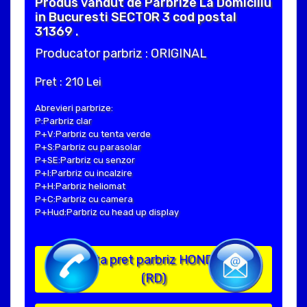
Produs vandut de Parbrize La Domiciliu
in Bucuresti SECTOR 3 cod postal
31369 .
Producator parbriz : ORIGINAL
Pret : 210 Lei
Abrevieri parbrize:
P:Parbriz clar
P+V:Parbriz cu tenta verde
P+S:Parbriz cu parasolar
P+SE:Parbriz cu senzor
P+I:Parbriz cu incalzire
P+H:Parbriz heliomat
P+C:Parbriz cu camera
P+Hud:Parbriz cu head up display
Solicita pret parbriz HONDA CR V I
(RD)