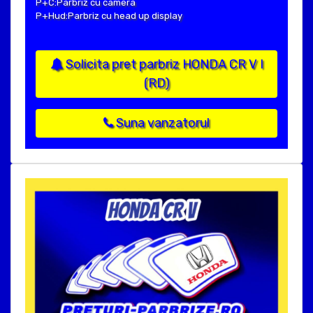
P+C:Parbriz cu camera
P+Hud:Parbriz cu head up display
Solicita pret parbriz HONDA CR V I
(RD)
Suna vanzatorul