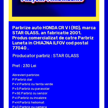
Parbrize auto HONDA CR V I (RD), marca
STAR GLASS, an fabricatie 2001.
Produs comercializat de catre Parbriz
Luneta in CHIAJNA ILFOV cod postal
77040 .
Producator parbriz : STAR GLASS
Pret : 230 Lei
Abrevieri parbrize:
P:Parbriz clar
P+V:Parbriz cu tenta verde
P+S:Parbriz cu parasolar
P+SE:Parbriz cu senzor
P+I:Parbriz cu incalzire
P+H:Parbriz heliomat
P+C:Parbriz cu camera