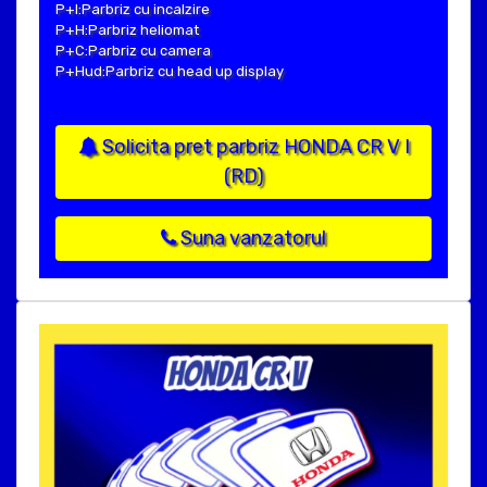
P+I:Parbriz cu incalzire
P+H:Parbriz heliomat
P+C:Parbriz cu camera
P+Hud:Parbriz cu head up display
Solicita pret parbriz HONDA CR V I
(RD)
Suna vanzatorul