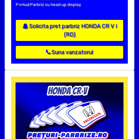
P+Hud:Parbriz cu head up display
Solicita pret parbriz HONDA CR V I
(RD)
Suna vanzatorul