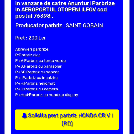
in vanzare de catre Anunturi Parbrize
in AEROPORTUL OTOPENI ILFOV cod
postal 76398 .
Producator parbriz : SAINT GOBAIN
Pret : 200 Lei
Abrevieri parbrize:
P:Parbriz clar
P+V:Parbriz cu tenta verde
P+S:Parbriz cu parasolar
P+SE:Parbriz cu senzor
P+I:Parbriz cu incalzire
P+H:Parbriz heliomat
P+C:Parbriz cu camera
P+Hud:Parbriz cu head up display
Solicita pret parbriz HONDA CR V I
(RD)