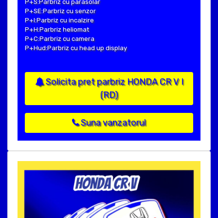
P+S:Parbriz cu parasolar
P+SE:Parbriz cu senzor
P+I:Parbriz cu incalzire
P+H:Parbriz heliomat
P+C:Parbriz cu camera
P+Hud:Parbriz cu head up display
Solicita pret parbriz HONDA CR V I
(RD)
Suna vanzatorul