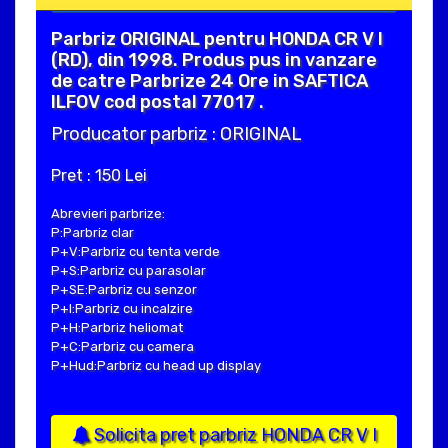
Parbriz ORIGINAL pentru HONDA CR V I
(RD), din 1998. Produs pus in vanzare
de catre Parbrize 24 Ore in SAFTICA
ILFOV cod postal 77017 .
Producator parbriz : ORIGINAL
Pret : 150 Lei
Abrevieri parbrize:
P:Parbriz clar
P+V:Parbriz cu tenta verde
P+S:Parbriz cu parasolar
P+SE:Parbriz cu senzor
P+I:Parbriz cu incalzire
P+H:Parbriz heliomat
P+C:Parbriz cu camera
P+Hud:Parbriz cu head up display
Solicita pret parbriz HONDA CR V I