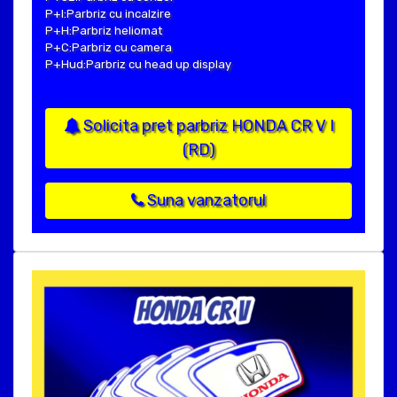
P+I:Parbriz cu incalzire
P+H:Parbriz heliomat
P+C:Parbriz cu camera
P+Hud:Parbriz cu head up display
Solicita pret parbriz HONDA CR V I
(RD)
Suna vanzatorul