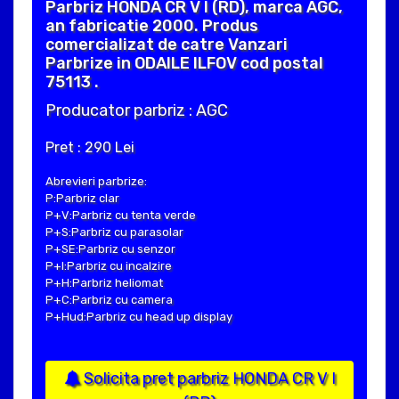
Parbriz HONDA CR V I (RD), marca AGC,
an fabricatie 2000. Produs
comercializat de catre Vanzari
Parbrize in ODAILE ILFOV cod postal
75113 .
Producator parbriz : AGC
Pret : 290 Lei
Abrevieri parbrize:
P:Parbriz clar
P+V:Parbriz cu tenta verde
P+S:Parbriz cu parasolar
P+SE:Parbriz cu senzor
P+I:Parbriz cu incalzire
P+H:Parbriz heliomat
P+C:Parbriz cu camera
P+Hud:Parbriz cu head up display
Solicita pret parbriz HONDA CR V I