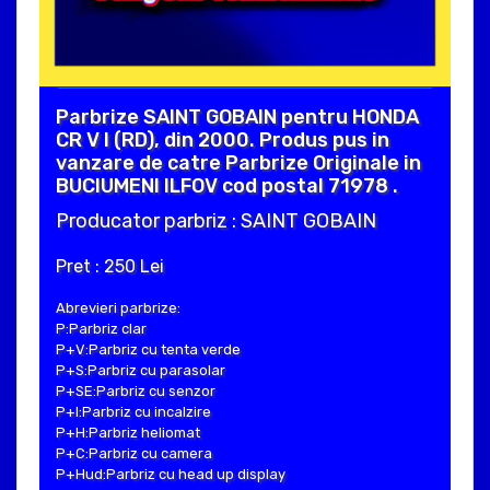
Parbrize SAINT GOBAIN pentru HONDA
CR V I (RD), din 2000. Produs pus in
vanzare de catre Parbrize Originale in
BUCIUMENI ILFOV cod postal 71978 .
Producator parbriz : SAINT GOBAIN
Pret : 250 Lei
Abrevieri parbrize:
P:Parbriz clar
P+V:Parbriz cu tenta verde
P+S:Parbriz cu parasolar
P+SE:Parbriz cu senzor
P+I:Parbriz cu incalzire
P+H:Parbriz heliomat
P+C:Parbriz cu camera
P+Hud:Parbriz cu head up display