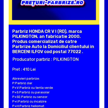
Parbriz HONDA CR V I (RD), marca
PILKINGTON, an fabricatie 2000.
Produs comercializat de catre
Parbrize Auto la Domiciliul clientului in
BERCENI ILFOV cod postal 77022 .
Producator parbriz : PILKINGTON
Pret : 410 Lei
Abrevieri parbrize:
P:Parbriz clar
P+V:Parbriz cu tenta verde
P+S:Parbriz cu parasolar
P+SE:Parbriz cu senzor
P+I:Parbriz cu incalzire
P+H:Parbriz heliomat