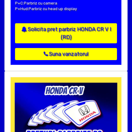
P+C:Parbriz cu camera
P+Hud:Parbriz cu head up display
Solicita pret parbriz HONDA CR V I
(RD)
Suna vanzatorul