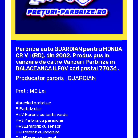
Parbrize auto GUARDIAN pentru HONDA
CR V I (RD), din 2002. Produs pus in
vanzare de catre Vanzari Parbrize in
BALACEANCA ILFOV cod postal 77036 .
Producator parbriz : GUARDIAN
Pret : 140 Lei
Abrevieri parbrize:
P:Parbriz clar
P+V:Parbriz cu tenta verde
P+S:Parbriz cu parasolar
P+SE:Parbriz cu senzor
P+I:Parbriz cu incalzire
P+H:Parbriz heliomat