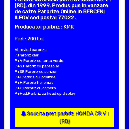
(RD), din 1999. Produs pus in vanzare
de catre Parbrize Online in BERCENI
ILFOV cod postal 77022 .
Producator parbriz : KMK
Pret : 200 Lei
Abrevieri parbrize:
P:Parbriz clar
P+V:Parbriz cu tenta verde
P+S:Parbriz cu parasolar
P+SE:Parbriz cu senzor
P+I:Parbriz cu incalzire
P+H:Parbriz heliomat
P+C:Parbriz cu camera
P+Hud:Parbriz cu head up display
Solicita pret parbriz HONDA CR V I
(RD)