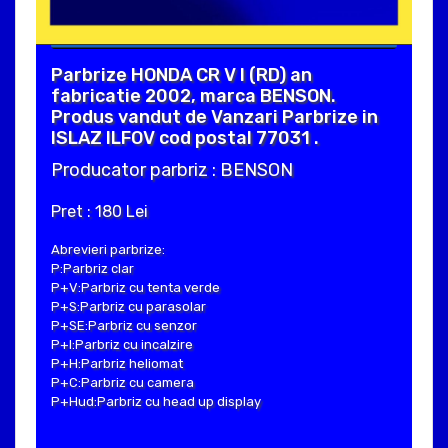
Parbrize HONDA CR V I (RD) an
fabricatie 2002, marca BENSON.
Produs vandut de Vanzari Parbrize in
ISLAZ ILFOV cod postal 77031 .
Producator parbriz : BENSON
Pret : 180 Lei
Abrevieri parbrize:
P:Parbriz clar
P+V:Parbriz cu tenta verde
P+S:Parbriz cu parasolar
P+SE:Parbriz cu senzor
P+I:Parbriz cu incalzire
P+H:Parbriz heliomat
P+C:Parbriz cu camera
P+Hud:Parbriz cu head up display