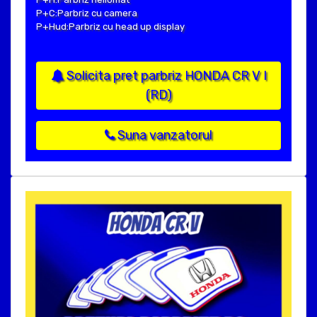
P+C:Parbriz cu camera
P+Hud:Parbriz cu head up display
Solicita pret parbriz HONDA CR V I
(RD)
Suna vanzatorul