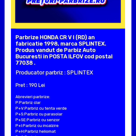
Parbrize HONDA CR V I (RD) an
fabricatie 1998, marca SPLINTEX.
Produs vandut de Parbiz Auto
Bucuresti in POSTA ILFOV cod postal
77038 .
Producator parbriz : SPLINTEX
Pret : 190 Lei
Abrevieri parbrize:
P:Parbriz clar
P+V:Parbriz cu tenta verde
P+S:Parbriz cu parasolar
P+SE:Parbriz cu senzor
P+I:Parbriz cu incalzire
P+H:Parbriz heliomat