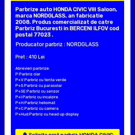
Parbrize auto HONDA CIVIC VIII Saloon,
marca NORDGLASS, an fabricatie
2008. Produs comercializat de catre
Parbriz Bucuresti in BERCENI ILFOV cod
postal 77023 .
Producator parbriz : NORDGLASS
Pret : 410 Lei
Abrevieri parbrize:
P:Parbriz clar
P+V:Parbriz cu tenta verde
P+S:Parbriz cu parasolar
P+SE:Parbriz cu senzor
P+I:Parbriz cu incalzire
P+H:Parbriz heliomat
P+C:Parbriz cu camera
P+Hud:Parbriz cu head up display
Solicita pret parbriz HONDA CIVIC