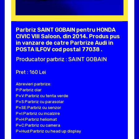
Parbriz SAINT GOBAIN pentru HONDA
CIVIC VIII Saloon, din 2014. Produs pus
in vanzare de catre Parbrize Audi in
POSTA ILFOV cod postal 77038 .
Producator parbriz : SAINT GOBAIN
Pret : 160 Lei
Abrevieri parbrize:
P:Parbriz clar
P+V:Parbriz cu tenta verde
P+S:Parbriz cu parasolar
P+SE:Parbriz cu senzor
P+I:Parbriz cu incalzire
P+H:Parbriz heliomat
P+C:Parbriz cu camera
P+Hud:Parbriz cu head up display