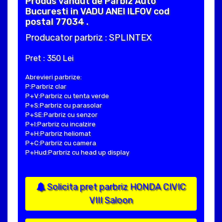
Produs vandut de Parbiz Auto
Bucuresti in VADU ANEI ILFOV cod
postal 77034 .
Producator parbriz : SPLINTEX
Pret : 350 Lei
Abrevieri parbrize:
P:Parbriz clar
P+V:Parbriz cu tenta verde
P+S:Parbriz cu parasolar
P+SE:Parbriz cu senzor
P+I:Parbriz cu incalzire
P+H:Parbriz heliomat
P+C:Parbriz cu camera
P+Hud:Parbriz cu head up display
Solicita pret parbriz HONDA CIVIC
VIII Saloon