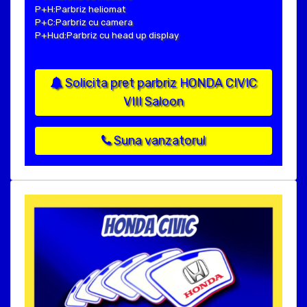
P+H:Parbriz heliomat
P+C:Parbriz cu camera
P+Hud:Parbriz cu head up display
Solicita pret parbriz HONDA CIVIC
VIII Saloon
Suna vanzatorul