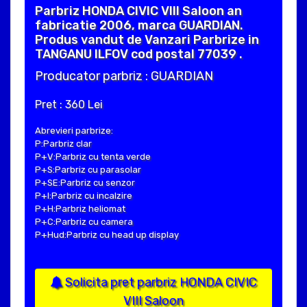
Parbriz HONDA CIVIC VIII Saloon an
fabricatie 2006, marca GUARDIAN.
Produs vandut de Vanzari Parbrize in
TANGANU ILFOV cod postal 77039 .
Producator parbriz : GUARDIAN
Pret : 360 Lei
Abrevieri parbrize:
P:Parbriz clar
P+V:Parbriz cu tenta verde
P+S:Parbriz cu parasolar
P+SE:Parbriz cu senzor
P+I:Parbriz cu incalzire
P+H:Parbriz heliomat
P+C:Parbriz cu camera
P+Hud:Parbriz cu head up display
Solicita pret parbriz HONDA CIVIC
VIII Saloon