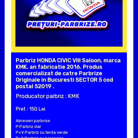
Parbriz HONDA CIVIC VIII Saloon, marca
KMK, an fabricatie 2016. Produs
comercializat de catre Parbrize
Originale in Bucuresti SECTOR 5 cod
postal 52019 .
Producator parbriz : KMK
Pret : 150 Lei
Abrevieri parbrize:
P:Parbriz clar
P+V:Parbriz cu tenta verde