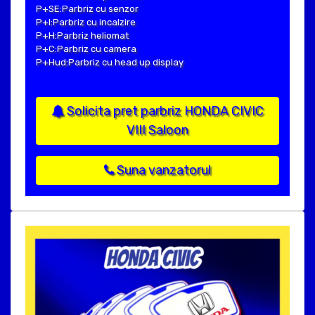
P+SE:Parbriz cu senzor
P+I:Parbriz cu incalzire
P+H:Parbriz heliomat
P+C:Parbriz cu camera
P+Hud:Parbriz cu head up display
Solicita pret parbriz HONDA CIVIC
VIII Saloon
Suna vanzatorul