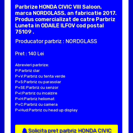
Parbrize HONDA CIVIC VIII Saloon,
marca NORDGLASS, an fabricatie 2017.
Produs comercializat de catre Parbriz
Luneta in ODAILE ILFOV cod postal
75109 .
Producator parbriz : NORDGLASS
Pret : 140 Lei
Abrevieri parbrize:
P:Parbriz clar
P+V:Parbriz cu tenta verde
P+S:Parbriz cu parasolar
P+SE:Parbriz cu senzor
P+I:Parbriz cu incalzire
P+H:Parbriz heliomat
P+C:Parbriz cu camera
P+Hud:Parbriz cu head up display
Solicita pret parbriz HONDA CIVIC