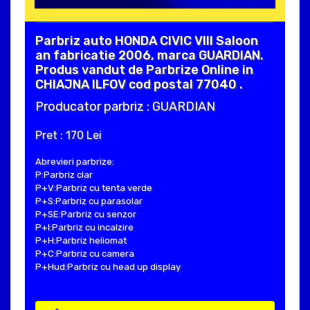
Parbriz auto HONDA CIVIC VIII Saloon
an fabricatie 2006, marca GUARDIAN.
Produs vandut de Parbrize Online in
CHIAJNA ILFOV cod postal 77040 .
Producator parbriz : GUARDIAN
Pret : 170 Lei
Abrevieri parbrize:
P:Parbriz clar
P+V:Parbriz cu tenta verde
P+S:Parbriz cu parasolar
P+SE:Parbriz cu senzor
P+I:Parbriz cu incalzire
P+H:Parbriz heliomat
P+C:Parbriz cu camera
P+Hud:Parbriz cu head up display