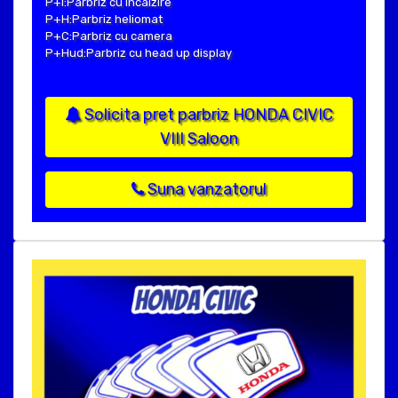
P+I:Parbriz cu incalzire
P+H:Parbriz heliomat
P+C:Parbriz cu camera
P+Hud:Parbriz cu head up display
Solicita pret parbriz HONDA CIVIC
VIII Saloon
Suna vanzatorul