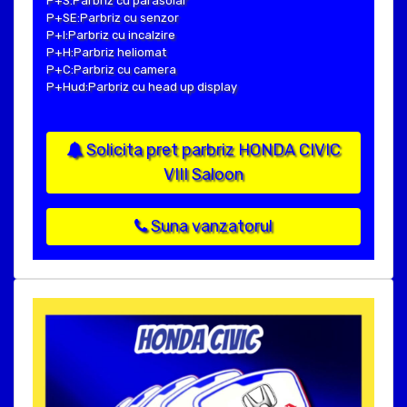
P+S:Parbriz cu parasolar
P+SE:Parbriz cu senzor
P+I:Parbriz cu incalzire
P+H:Parbriz heliomat
P+C:Parbriz cu camera
P+Hud:Parbriz cu head up display
Solicita pret parbriz HONDA CIVIC
VIII Saloon
Suna vanzatorul