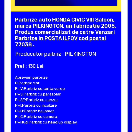
Parbrize auto HONDA CIVIC VIII Saloon,
marca PILKINGTON, an fabricatie 2005.
Produs comercializat de catre Vanzari
Parbrize in POSTA ILFOV cod postal
77038 .
Producator parbriz : PILKINGTON
Pret : 130 Lei
Abrevieri parbrize:
P:Parbriz clar
P+V:Parbriz cu tenta verde
P+S:Parbriz cu parasolar
P+SE:Parbriz cu senzor
P+I:Parbriz cu incalzire
P+H:Parbriz heliomat
P+C:Parbriz cu camera
P+Hud:Parbriz cu head up display