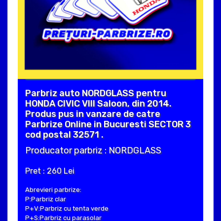
Parbriz auto NORDGLASS pentru
HONDA CIVIC VIII Saloon, din 2014.
Produs pus in vanzare de catre
Parbrize Online in Bucuresti SECTOR 3
cod postal 32571 .
Producator parbriz : NORDGLASS
Pret : 260 Lei
Abrevieri parbrize:
P:Parbriz clar
P+V:Parbriz cu tenta verde
P+S:Parbriz cu parasolar