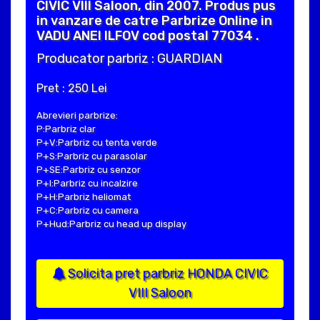
CIVIC VIII Saloon, din 2007. Produs pus
in vanzare de catre Parbrize Online in
VADU ANEI ILFOV cod postal 77034 .
Producator parbriz : GUARDIAN
Pret : 250 Lei
Abrevieri parbrize:
P:Parbriz clar
P+V:Parbriz cu tenta verde
P+S:Parbriz cu parasolar
P+SE:Parbriz cu senzor
P+I:Parbriz cu incalzire
P+H:Parbriz heliomat
P+C:Parbriz cu camera
P+Hud:Parbriz cu head up display
Solicita pret parbriz HONDA CIVIC
VIII Saloon