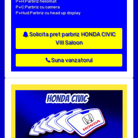
P+H:Parbriz heliomat
P+C:Parbriz cu camera
P+Hud:Parbriz cu head up display
Solicita pret parbriz HONDA CIVIC
VIII Saloon
Suna vanzatorul