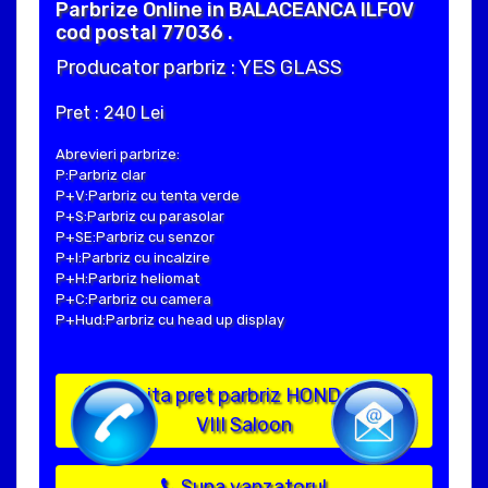
Parbrize Online in BALACEANCA ILFOV
cod postal 77036 .
Producator parbriz : YES GLASS
Pret : 240 Lei
Abrevieri parbrize:
P:Parbriz clar
P+V:Parbriz cu tenta verde
P+S:Parbriz cu parasolar
P+SE:Parbriz cu senzor
P+I:Parbriz cu incalzire
P+H:Parbriz heliomat
P+C:Parbriz cu camera
P+Hud:Parbriz cu head up display
Solicita pret parbriz HONDA CIVIC
VIII Saloon
Suna vanzatorul