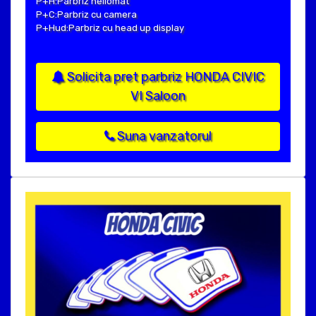
P+H:Parbriz heliomat
P+C:Parbriz cu camera
P+Hud:Parbriz cu head up display
Solicita pret parbriz HONDA CIVIC
VI Saloon
Suna vanzatorul