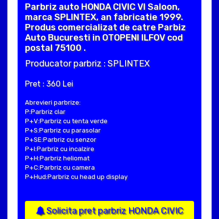
Parbriz auto HONDA CIVIC VI Saloon,
marca SPLINTEX, an fabricatie 1999.
Produs comercializat de catre Parbiz
Auto Bucuresti in OTOPENI ILFOV cod
postal 75100 .
Producator parbriz : SPLINTEX
Pret : 360 Lei
Abrevieri parbrize:
P:Parbriz clar
P+V:Parbriz cu tenta verde
P+S:Parbriz cu parasolar
P+SE:Parbriz cu senzor
P+I:Parbriz cu incalzire
P+H:Parbriz heliomat
P+C:Parbriz cu camera
P+Hud:Parbriz cu head up display
Solicita pret parbriz HONDA CIVIC