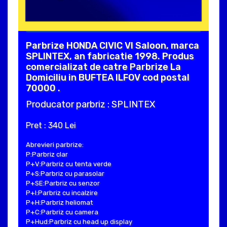
Parbrize HONDA CIVIC VI Saloon, marca
SPLINTEX, an fabricatie 1998. Produs
comercializat de catre Parbrize La
Domiciliu in BUFTEA ILFOV cod postal
70000 .
Producator parbriz : SPLINTEX
Pret : 340 Lei
Abrevieri parbrize:
P:Parbriz clar
P+V:Parbriz cu tenta verde
P+S:Parbriz cu parasolar
P+SE:Parbriz cu senzor
P+I:Parbriz cu incalzire
P+H:Parbriz heliomat
P+C:Parbriz cu camera
P+Hud:Parbriz cu head up display