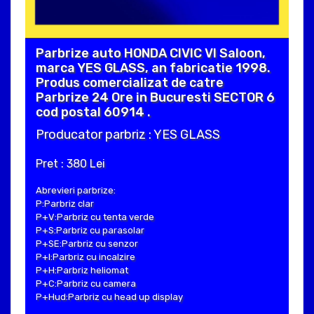
Parbrize auto HONDA CIVIC VI Saloon,
marca YES GLASS, an fabricatie 1998.
Produs comercializat de catre
Parbrize 24 Ore in Bucuresti SECTOR 6
cod postal 60914 .
Producator parbriz : YES GLASS
Pret : 380 Lei
Abrevieri parbrize:
P:Parbriz clar
P+V:Parbriz cu tenta verde
P+S:Parbriz cu parasolar
P+SE:Parbriz cu senzor
P+I:Parbriz cu incalzire
P+H:Parbriz heliomat
P+C:Parbriz cu camera
P+Hud:Parbriz cu head up display