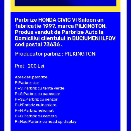
Parbrize HONDA CIVIC VI Saloon an
fabricatie 1997, marca PILKINGTON.
Produs vandut de Parbrize Auto la
Domiciliul clientului in BUCIUMENI ILFOV
cod postal 73636 .
Producator parbriz : PILKINGTON
Pret : 200 Lei
Abrevieri parbrize:
P:Parbriz clar
P+V:Parbriz cu tenta verde
P+S:Parbriz cu parasolar
P+SE:Parbriz cu senzor
P+I:Parbriz cu incalzire
P+H:Parbriz heliomat
P+C:Parbriz cu camera
P+Hud:Parbriz cu head up display