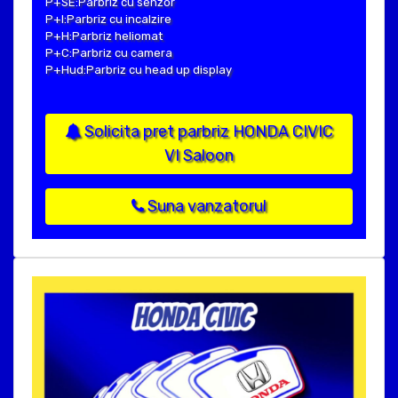
P+SE:Parbriz cu senzor
P+I:Parbriz cu incalzire
P+H:Parbriz heliomat
P+C:Parbriz cu camera
P+Hud:Parbriz cu head up display
Solicita pret parbriz HONDA CIVIC
VI Saloon
Suna vanzatorul