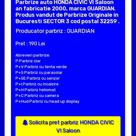
Parbrize auto HONDA CIVIC VI Saloon
an fabricatie 2000, marca GUARDIAN.
Produs vandut de Parbrize Originale in
Bucuresti SECTOR 3 cod postal 32259 .
Producator parbriz : GUARDIAN
Pret : 190 Lei
Abrevieri parbrize:
P:Parbriz clar
P+V:Parbriz cu tenta verde
P+S:Parbriz cu parasolar
P+SE:Parbriz cu senzor
P+I:Parbriz cu incalzire
P+H:Parbriz heliomat
P+C:Parbriz cu camera
P+Hud:Parbriz cu head up display
Solicita pret parbriz HONDA CIVIC
VI Saloon