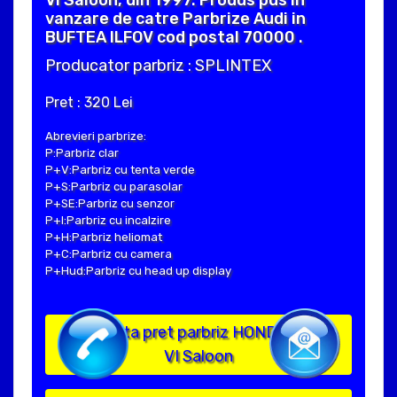
VI Saloon, din 1997. Produs pus in
vanzare de catre Parbrize Audi in
BUFTEA ILFOV cod postal 70000 .
Producator parbriz : SPLINTEX
Pret : 320 Lei
Abrevieri parbrize:
P:Parbriz clar
P+V:Parbriz cu tenta verde
P+S:Parbriz cu parasolar
P+SE:Parbriz cu senzor
P+I:Parbriz cu incalzire
P+H:Parbriz heliomat
P+C:Parbriz cu camera
P+Hud:Parbriz cu head up display
Solicita pret parbriz HONDA CIVIC
VI Saloon