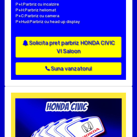
P+I:Parbriz cu incalzire
P+H:Parbriz heliomat
P+C:Parbriz cu camera
P+Hud:Parbriz cu head up display
Solicita pret parbriz HONDA CIVIC
VI Saloon
Suna vanzatorul