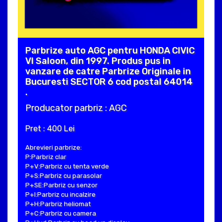
Parbrize auto AGC pentru HONDA CIVIC
VI Saloon, din 1997. Produs pus in
vanzare de catre Parbrize Originale in
Bucuresti SECTOR 6 cod postal 64014
.
Producator parbriz : AGC
Pret : 400 Lei
Abrevieri parbrize:
P:Parbriz clar
P+V:Parbriz cu tenta verde
P+S:Parbriz cu parasolar
P+SE:Parbriz cu senzor
P+I:Parbriz cu incalzire
P+H:Parbriz heliomat
P+C:Parbriz cu camera