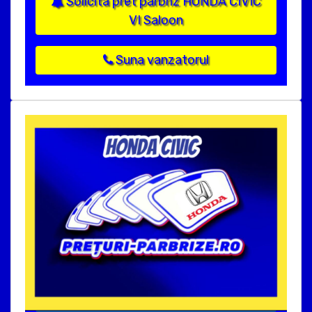
Solicita pret parbriz HONDA CIVIC
VI Saloon
Suna vanzatorul