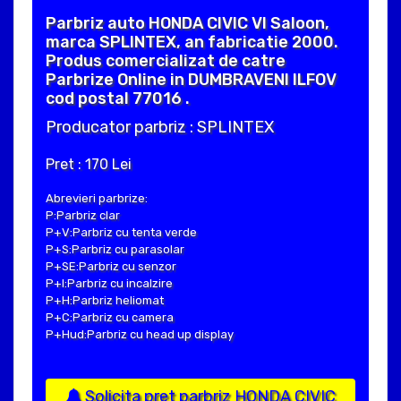
Parbriz auto HONDA CIVIC VI Saloon,
marca SPLINTEX, an fabricatie 2000.
Produs comercializat de catre
Parbrize Online in DUMBRAVENI ILFOV
cod postal 77016 .
Producator parbriz : SPLINTEX
Pret : 170 Lei
Abrevieri parbrize:
P:Parbriz clar
P+V:Parbriz cu tenta verde
P+S:Parbriz cu parasolar
P+SE:Parbriz cu senzor
P+I:Parbriz cu incalzire
P+H:Parbriz heliomat
P+C:Parbriz cu camera
P+Hud:Parbriz cu head up display
Solicita pret parbriz HONDA CIVIC