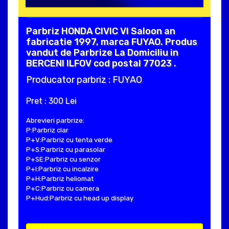
Parbriz HONDA CIVIC VI Saloon an
fabricatie 1997, marca FUYAO. Produs
vandut de Parbrize La Domiciliu in
BERCENI ILFOV cod postal 77023 .
Producator parbriz : FUYAO
Pret : 300 Lei
Abrevieri parbrize:
P:Parbriz clar
P+V:Parbriz cu tenta verde
P+S:Parbriz cu parasolar
P+SE:Parbriz cu senzor
P+I:Parbriz cu incalzire
P+H:Parbriz heliomat
P+C:Parbriz cu camera
P+Hud:Parbriz cu head up display