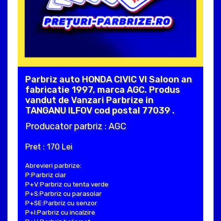
Parbriz auto HONDA CIVIC VI Saloon an
fabricatie 1997, marca AGC. Produs
vandut de Vanzari Parbrize in
TANGANU ILFOV cod postal 77039 .
Producator parbriz : AGC
Pret : 170 Lei
Abrevieri parbrize:
P:Parbriz clar
P+V:Parbriz cu tenta verde
P+S:Parbriz cu parasolar
P+SE:Parbriz cu senzor
P+I:Parbriz cu incalzire