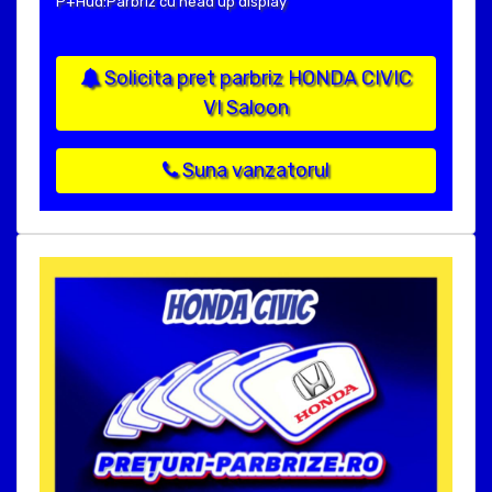
P+Hud:Parbriz cu head up display
Solicita pret parbriz HONDA CIVIC
VI Saloon
Suna vanzatorul