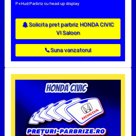
P+Hud:Parbriz cu head up display
Solicita pret parbriz HONDA CIVIC
VI Saloon
Suna vanzatorul