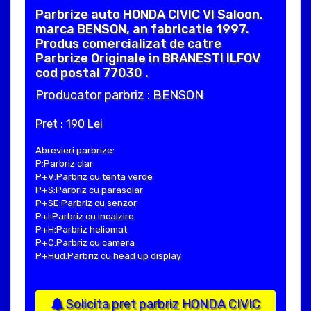
Parbrize auto HONDA CIVIC VI Saloon,
marca BENSON, an fabricatie 1997.
Produs comercializat de catre
Parbrize Originale in BRANESTI ILFOV
cod postal 77030 .
Producator parbriz : BENSON
Pret : 190 Lei
Abrevieri parbrize:
P:Parbriz clar
P+V:Parbriz cu tenta verde
P+S:Parbriz cu parasolar
P+SE:Parbriz cu senzor
P+I:Parbriz cu incalzire
P+H:Parbriz heliomat
P+C:Parbriz cu camera
P+Hud:Parbriz cu head up display
Solicita pret parbriz HONDA CIVIC