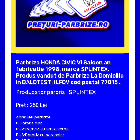
Parbrize HONDA CIVIC VI Saloon an
fabricatie 1998, marca SPLINTEX.
Produs vandut de Parbrize La Domiciliu
in BALOTESTI ILFOV cod postal 77015 .
Producator parbriz : SPLINTEX
Pret : 250 Lei
Abrevieri parbrize:
P:Parbriz clar
P+V:Parbriz cu tenta verde
P+S:Parbriz cu parasolar