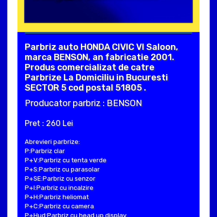
Parbriz auto HONDA CIVIC VI Saloon,
marca BENSON, an fabricatie 2001.
Produs comercializat de catre
Parbrize La Domiciliu in Bucuresti
SECTOR 5 cod postal 51805 .
Producator parbriz : BENSON
Pret : 260 Lei
Abrevieri parbrize:
P:Parbriz clar
P+V:Parbriz cu tenta verde
P+S:Parbriz cu parasolar
P+SE:Parbriz cu senzor
P+I:Parbriz cu incalzire
P+H:Parbriz heliomat
P+C:Parbriz cu camera
P+Hud:Parbriz cu head up display