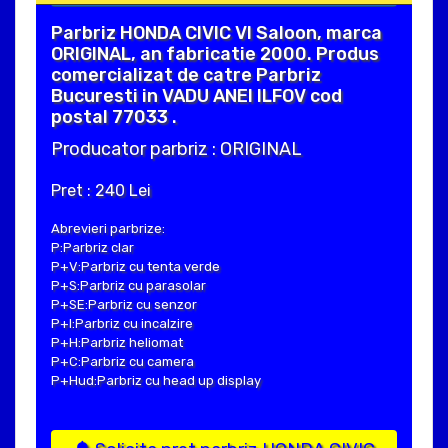
Parbriz HONDA CIVIC VI Saloon, marca
ORIGINAL, an fabricatie 2000. Produs
comercializat de catre Parbriz
Bucuresti in VADU ANEI ILFOV cod
postal 77033 .
Producator parbriz : ORIGINAL
Pret : 240 Lei
Abrevieri parbrize:
P:Parbriz clar
P+V:Parbriz cu tenta verde
P+S:Parbriz cu parasolar
P+SE:Parbriz cu senzor
P+I:Parbriz cu incalzire
P+H:Parbriz heliomat
P+C:Parbriz cu camera
P+Hud:Parbriz cu head up display