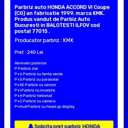
Parbriz auto HONDA ACCORD VI Coupe
(CG) an fabricatie 1999, marca KMK.
Produs vandut de Parbiz Auto
Bucuresti in BALOTESTI ILFOV cod
postal 77015 .
Producator parbriz : KMK
Pret : 240 Lei
Abrevieri parbrize:
P:Parbriz clar
P+V:Parbriz cu tenta verde
P+S:Parbriz cu parasolar
P+SE:Parbriz cu senzor
P+I:Parbriz cu incalzire
P+H:Parbriz heliomat
P+C:Parbriz cu camera
P+Hud:Parbriz cu head up display
Solicita pret parbriz HONDA