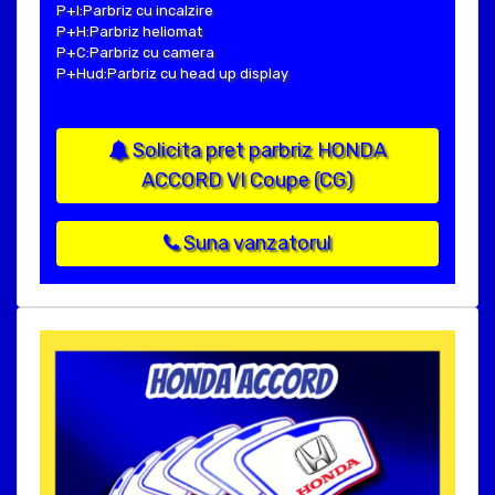
P+I:Parbriz cu incalzire
P+H:Parbriz heliomat
P+C:Parbriz cu camera
P+Hud:Parbriz cu head up display
Solicita pret parbriz HONDA
ACCORD VI Coupe (CG)
Suna vanzatorul