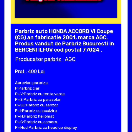
Parbriz auto HONDA ACCORD VI Coupe
(CG) an fabricatie 2001, marca AGC.
Produs vandut de Parbriz Bucuresti in
BERCENI ILFOV cod postal 77024 .
Producator parbriz : AGC
Pret : 400 Lei
Abrevieri parbrize:
P:Parbriz clar
P+V:Parbriz cu tenta verde
P+S:Parbriz cu parasolar
P+SE:Parbriz cu senzor
P+I:Parbriz cu incalzire
P+H:Parbriz heliomat
P+C:Parbriz cu camera
P+Hud:Parbriz cu head up display