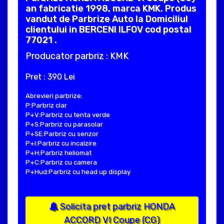
an fabricatie 1998, marca KMK. Produs
vandut de Parbrize Auto la Domiciliul
clientului in BERCENI ILFOV cod postal
77021 .
Producator parbriz : KMK
Pret : 390 Lei
Abrevieri parbrize:
P:Parbriz clar
P+V:Parbriz cu tenta verde
P+S:Parbriz cu parasolar
P+SE:Parbriz cu senzor
P+I:Parbriz cu incalzire
P+H:Parbriz heliomat
P+C:Parbriz cu camera
P+Hud:Parbriz cu head up display
Solicita pret parbriz HONDA
ACCORD VI Coupe (CG)