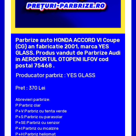
Parbrize auto HONDA ACCORD VI Coupe
(CG) an fabricatie 2001, marca YES
GLASS. Produs vandut de Parbrize Audi
in AEROPORTUL OTOPENI ILFOV cod
postal 75468 .
Producator parbriz : YES GLASS
Pret : 370 Lei
Abrevieri parbrize:
P:Parbriz clar
P+V:Parbriz cu tenta verde
P+S:Parbriz cu parasolar
P+SE:Parbriz cu senzor
P+I:Parbriz cu incalzire
P+H:Parbriz heliomat