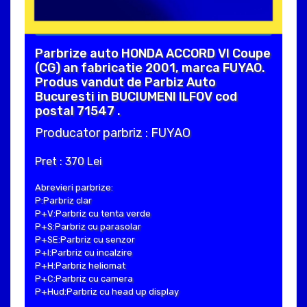
Parbrize auto HONDA ACCORD VI Coupe
(CG) an fabricatie 2001, marca FUYAO.
Produs vandut de Parbiz Auto
Bucuresti in BUCIUMENI ILFOV cod
postal 71547 .
Producator parbriz : FUYAO
Pret : 370 Lei
Abrevieri parbrize:
P:Parbriz clar
P+V:Parbriz cu tenta verde
P+S:Parbriz cu parasolar
P+SE:Parbriz cu senzor
P+I:Parbriz cu incalzire
P+H:Parbriz heliomat
P+C:Parbriz cu camera
P+Hud:Parbriz cu head up display