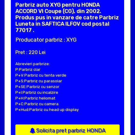
Parbriz auto XYG pentru HONDA
ACCORD VI Coupe (CG), din 2002.
Produs pus in vanzare de catre Parbriz
Luneta in SAFTICA ILFOV cod postal
77017 .
Producator parbriz : XYG
Pret : 220 Lei
Abrevieri parbrize:
P:Parbriz clar
P+V:Parbriz cu tenta verde
P+S:Parbriz cu parasolar
P+SE:Parbriz cu senzor
P+I:Parbriz cu incalzire
P+H:Parbriz heliomat
P+C:Parbriz cu camera
P+Hud:Parbriz cu head up display
Solicita pret parbriz HONDA