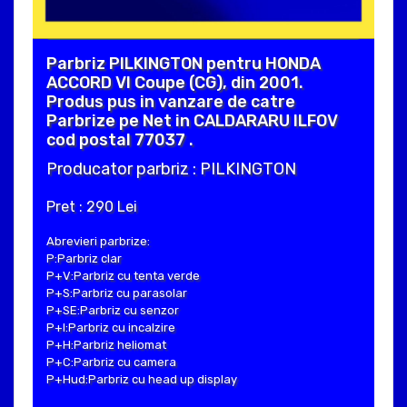
Parbriz PILKINGTON pentru HONDA
ACCORD VI Coupe (CG), din 2001.
Produs pus in vanzare de catre
Parbrize pe Net in CALDARARU ILFOV
cod postal 77037 .
Producator parbriz : PILKINGTON
Pret : 290 Lei
Abrevieri parbrize:
P:Parbriz clar
P+V:Parbriz cu tenta verde
P+S:Parbriz cu parasolar
P+SE:Parbriz cu senzor
P+I:Parbriz cu incalzire
P+H:Parbriz heliomat
P+C:Parbriz cu camera
P+Hud:Parbriz cu head up display