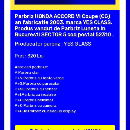
Parbriz HONDA ACCORD VI Coupe (CG)
an fabricatie 2003, marca YES GLASS.
Produs vandut de Parbriz Luneta in
Bucuresti SECTOR 5 cod postal 52310 .
Producator parbriz : YES GLASS
Pret : 320 Lei
Abrevieri parbrize:
P:Parbriz clar
P+V:Parbriz cu tenta verde
P+S:Parbriz cu parasolar
P+SE:Parbriz cu senzor
P+I:Parbriz cu incalzire
P+H:Parbriz heliomat
P+C:Parbriz cu camera
P+Hud:Parbriz cu head up display