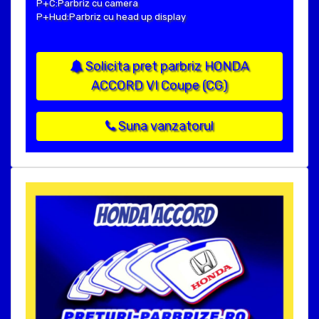
P+C:Parbriz cu camera
P+Hud:Parbriz cu head up display
Solicita pret parbriz HONDA
ACCORD VI Coupe (CG)
Suna vanzatorul