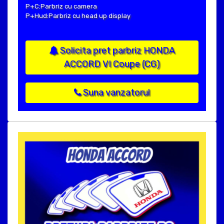
P+C:Parbriz cu camera
P+Hud:Parbriz cu head up display
Solicita pret parbriz HONDA
ACCORD VI Coupe (CG)
Suna vanzatorul