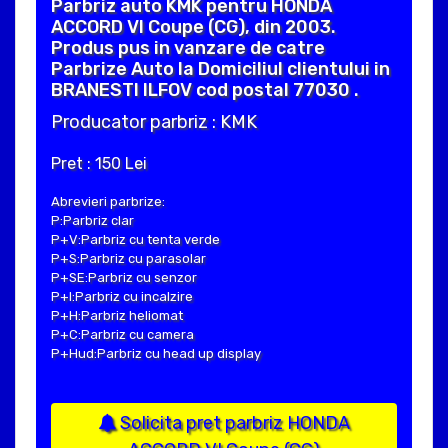
Parbriz auto KMK pentru HONDA
ACCORD VI Coupe (CG), din 2003.
Produs pus in vanzare de catre
Parbrize Auto la Domiciliul clientului in
BRANESTI ILFOV cod postal 77030 .
Producator parbriz : KMK
Pret : 150 Lei
Abrevieri parbrize:
P:Parbriz clar
P+V:Parbriz cu tenta verde
P+S:Parbriz cu parasolar
P+SE:Parbriz cu senzor
P+I:Parbriz cu incalzire
P+H:Parbriz heliomat
P+C:Parbriz cu camera
P+Hud:Parbriz cu head up display
Solicita pret parbriz HONDA