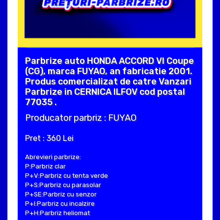
Parbrize auto HONDA ACCORD VI Coupe
(CG), marca FUYAO, an fabricatie 2001.
Produs comercializat de catre Vanzari
Parbrize in CERNICA ILFOV cod postal
77035 .
Producator parbriz : FUYAO
Pret : 360 Lei
Abrevieri parbrize:
P:Parbriz clar
P+V:Parbriz cu tenta verde
P+S:Parbriz cu parasolar
P+SE:Parbriz cu senzor
P+I:Parbriz cu incalzire
P+H:Parbriz heliomat