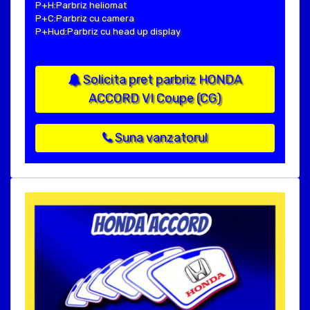
P+H:Parbriz heliomat
P+C:Parbriz cu camera
P+Hud:Parbriz cu head up display
Solicita pret parbriz HONDA
ACCORD VI Coupe (CG)
Suna vanzatorul