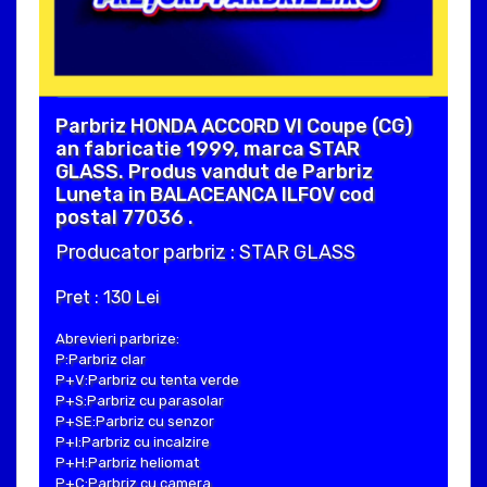
Parbriz HONDA ACCORD VI Coupe (CG)
an fabricatie 1999, marca STAR
GLASS. Produs vandut de Parbriz
Luneta in BALACEANCA ILFOV cod
postal 77036 .
Producator parbriz : STAR GLASS
Pret : 130 Lei
Abrevieri parbrize:
P:Parbriz clar
P+V:Parbriz cu tenta verde
P+S:Parbriz cu parasolar
P+SE:Parbriz cu senzor
P+I:Parbriz cu incalzire
P+H:Parbriz heliomat
P+C:Parbriz cu camera