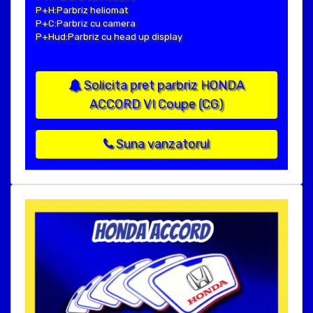
P+H:Parbriz heliomat
P+C:Parbriz cu camera
P+Hud:Parbriz cu head up display
Solicita pret parbriz HONDA
ACCORD VI Coupe (CG)
Suna vanzatorul