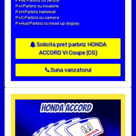
P+SE:Parbriz cu senzor
P+I:Parbriz cu incalzire
P+H:Parbriz heliomat
P+C:Parbriz cu camera
P+Hud:Parbriz cu head up display
Solicita pret parbriz HONDA
ACCORD VI Coupe (CG)
Suna vanzatorul