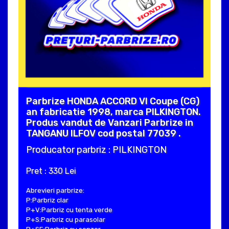
Parbrize HONDA ACCORD VI Coupe (CG)
an fabricatie 1998, marca PILKINGTON.
Produs vandut de Vanzari Parbrize in
TANGANU ILFOV cod postal 77039 .
Producator parbriz : PILKINGTON
Pret : 330 Lei
Abrevieri parbrize:
P:Parbriz clar
P+V:Parbriz cu tenta verde
P+S:Parbriz cu parasolar