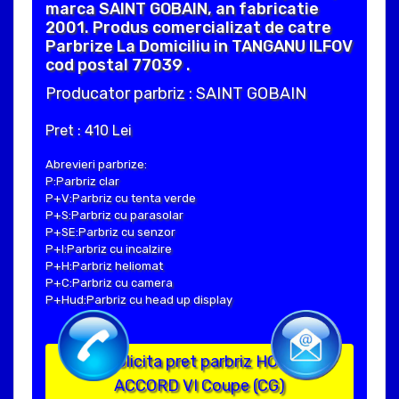
marca SAINT GOBAIN, an fabricatie
2001. Produs comercializat de catre
Parbrize La Domiciliu in TANGANU ILFOV
cod postal 77039 .
Producator parbriz : SAINT GOBAIN
Pret : 410 Lei
Abrevieri parbrize:
P:Parbriz clar
P+V:Parbriz cu tenta verde
P+S:Parbriz cu parasolar
P+SE:Parbriz cu senzor
P+I:Parbriz cu incalzire
P+H:Parbriz heliomat
P+C:Parbriz cu camera
P+Hud:Parbriz cu head up display
Solicita pret parbriz HONDA
ACCORD VI Coupe (CG)