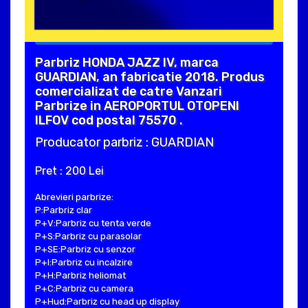
Parbriz HONDA JAZZ IV, marca
GUARDIAN, an fabricatie 2018. Produs
comercializat de catre Vanzari
Parbrize in AEROPORTUL OTOPENI
ILFOV cod postal 75570 .
Producator parbriz : GUARDIAN
Pret : 200 Lei
Abrevieri parbrize:
P:Parbriz clar
P+V:Parbriz cu tenta verde
P+S:Parbriz cu parasolar
P+SE:Parbriz cu senzor
P+I:Parbriz cu incalzire
P+H:Parbriz heliomat
P+C:Parbriz cu camera
P+Hud:Parbriz cu head up display