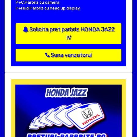
P+C:Parbriz cu camera
P+Hud:Parbriz cu head up display
Solicita pret parbriz HONDA JAZZ
IV
Suna vanzatorul