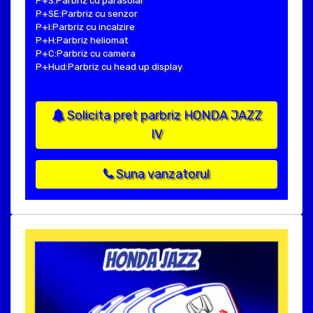
P+S:Parbriz cu parasolar
P+SE:Parbriz cu senzor
P+I:Parbriz cu incalzire
P+H:Parbriz heliomat
P+C:Parbriz cu camera
P+Hud:Parbriz cu head up display
Solicita pret parbriz HONDA JAZZ
IV
Suna vanzatorul