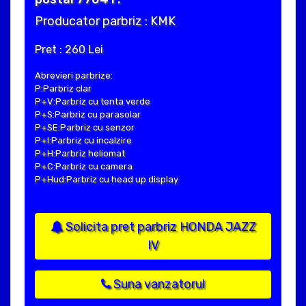
Producator parbriz : KMK
Pret : 260 Lei
Abrevieri parbrize:
P:Parbriz clar
P+V:Parbriz cu tenta verde
P+S:Parbriz cu parasolar
P+SE:Parbriz cu senzor
P+I:Parbriz cu incalzire
P+H:Parbriz heliomat
P+C:Parbriz cu camera
P+Hud:Parbriz cu head up display
Solicita pret parbriz HONDA JAZZ
IV
Suna vanzatorul