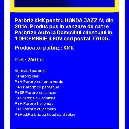
Parbriz KMK pentru HONDA JAZZ IV, din
2016. Produs pus in vanzare de catre
Parbrize Auto la Domiciliul clientului in
1 DECEMBRIE ILFOV cod postal 77005 .
Producator parbriz : KMK
Pret : 260 Lei
Abrevieri parbrize:
P:Parbriz clar
P+V:Parbriz cu tenta verde
P+S:Parbriz cu parasolar
P+SE:Parbriz cu senzor
P+I:Parbriz cu incalzire
P+H:Parbriz heliomat
P+C:Parbriz cu camera
P+Hud:Parbriz cu head up display