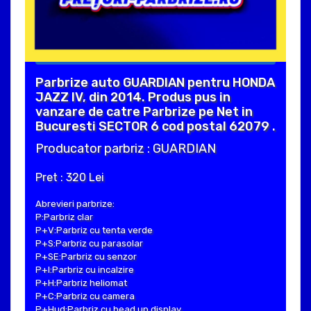
Parbrize auto GUARDIAN pentru HONDA
JAZZ IV, din 2014. Produs pus in
vanzare de catre Parbrize pe Net in
Bucuresti SECTOR 6 cod postal 62079 .
Producator parbriz : GUARDIAN
Pret : 320 Lei
Abrevieri parbrize:
P:Parbriz clar
P+V:Parbriz cu tenta verde
P+S:Parbriz cu parasolar
P+SE:Parbriz cu senzor
P+I:Parbriz cu incalzire
P+H:Parbriz heliomat
P+C:Parbriz cu camera
P+Hud:Parbriz cu head up display