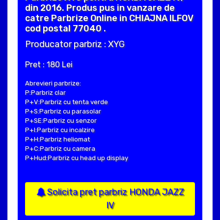
din 2016. Produs pus in vanzare de
catre Parbrize Online in CHIAJNA ILFOV
cod postal 77040 .
Producator parbriz : XYG
Pret : 180 Lei
Abrevieri parbrize:
P:Parbriz clar
P+V:Parbriz cu tenta verde
P+S:Parbriz cu parasolar
P+SE:Parbriz cu senzor
P+I:Parbriz cu incalzire
P+H:Parbriz heliomat
P+C:Parbriz cu camera
P+Hud:Parbriz cu head up display
Solicita pret parbriz HONDA JAZZ
IV