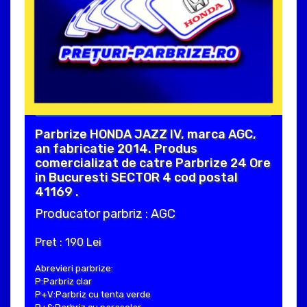
Parbrize HONDA JAZZ IV, marca AGC,
an fabricatie 2014. Produs
comercializat de catre Parbrize 24 Ore
in Bucuresti SECTOR 4 cod postal
41169 .
Producator parbriz : AGC
Pret : 190 Lei
Abrevieri parbrize:
P:Parbriz clar
P+V:Parbriz cu tenta verde