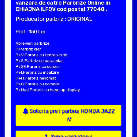
vanzare de catre Parbrize Online in
CHIAJNA ILFOV cod postal 77040 .
Producator parbriz : ORIGINAL
Pret : 150 Lei
Abrevieri parbrize:
P:Parbriz clar
P+V:Parbriz cu tenta verde
P+S:Parbriz cu parasolar
P+SE:Parbriz cu senzor
P+I:Parbriz cu incalzire
P+H:Parbriz heliomat
P+C:Parbriz cu camera
P+Hud:Parbriz cu head up display
Solicita pret parbriz HONDA JAZZ
IV
Suna vanzatorul