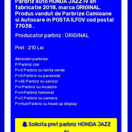
Parbriz auto HONDA JAZZ IV an
fabricatie 2018, marca ORIGINAL.
Produs vandut de Parbrize Camioane
si Autocare in POSTA ILFOV cod postal
77038 .
Producator parbriz : ORIGINAL
Pret : 210 Lei
Abrevieri parbrize:
P:Parbriz clar
P+V:Parbriz cu tenta verde
P+S:Parbriz cu parasolar
P+SE:Parbriz cu senzor
P+I:Parbriz cu incalzire
P+H:Parbriz heliomat
P+C:Parbriz cu camera
P+Hud:Parbriz cu head up display
Solicita pret parbriz HONDA JAZZ