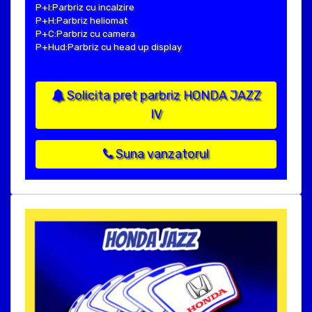
P+I:Parbriz cu incalzire
P+H:Parbriz heliomat
P+C:Parbriz cu camera
P+Hud:Parbriz cu head up display
Solicita pret parbriz HONDA JAZZ
IV
Suna vanzatorul