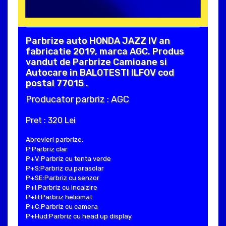
Parbrize auto HONDA JAZZ IV an
fabricatie 2019, marca AGC. Produs
vandut de Parbrize Camioane si
Autocare in BALOTESTI ILFOV cod
postal 77015 .
Producator parbriz : AGC
Pret : 320 Lei
Abrevieri parbrize:
P:Parbriz clar
P+V:Parbriz cu tenta verde
P+S:Parbriz cu parasolar
P+SE:Parbriz cu senzor
P+I:Parbriz cu incalzire
P+H:Parbriz heliomat
P+C:Parbriz cu camera
P+Hud:Parbriz cu head up display