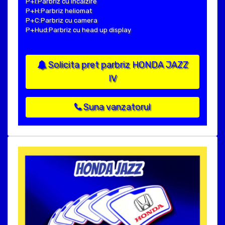
P+I:Parbriz cu incalzire
P+H:Parbriz heliomat
P+C:Parbriz cu camera
P+Hud:Parbriz cu head up display
Solicita pret parbriz HONDA JAZZ
IV
Suna vanzatorul