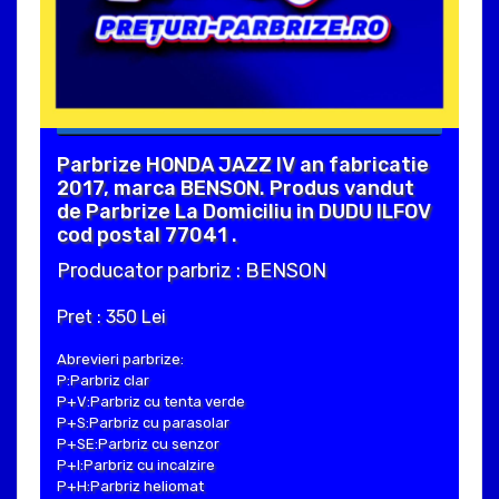
Parbrize HONDA JAZZ IV an fabricatie
2017, marca BENSON. Produs vandut
de Parbrize La Domiciliu in DUDU ILFOV
cod postal 77041 .
Producator parbriz : BENSON
Pret : 350 Lei
Abrevieri parbrize:
P:Parbriz clar
P+V:Parbriz cu tenta verde
P+S:Parbriz cu parasolar
P+SE:Parbriz cu senzor
P+I:Parbriz cu incalzire
P+H:Parbriz heliomat