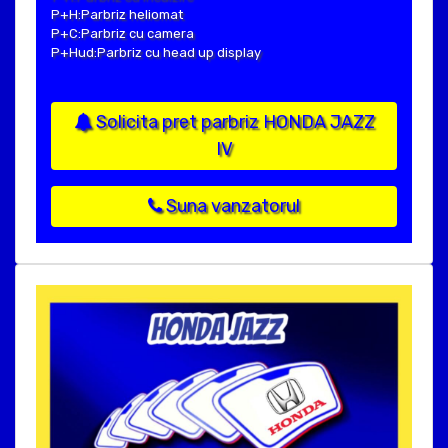
P+H:Parbriz heliomat
P+C:Parbriz cu camera
P+Hud:Parbriz cu head up display
Solicita pret parbriz HONDA JAZZ
IV
Suna vanzatorul