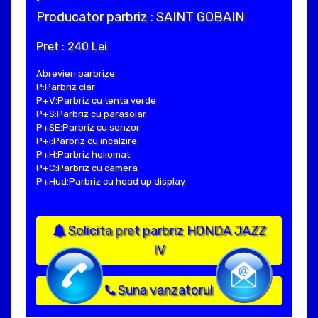
Producator parbriz : SAINT GOBAIN
Pret : 240 Lei
Abrevieri parbrize:
P:Parbriz clar
P+V:Parbriz cu tenta verde
P+S:Parbriz cu parasolar
P+SE:Parbriz cu senzor
P+I:Parbriz cu incalzire
P+H:Parbriz heliomat
P+C:Parbriz cu camera
P+Hud:Parbriz cu head up display
Solicita pret parbriz HONDA JAZZ
IV
Suna vanzatorul