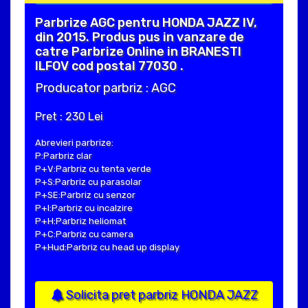
Parbrize AGC pentru HONDA JAZZ IV,
din 2015. Produs pus in vanzare de
catre Parbrize Online in BRANESTI
ILFOV cod postal 77030 .
Producator parbriz : AGC
Pret : 230 Lei
Abrevieri parbrize:
P:Parbriz clar
P+V:Parbriz cu tenta verde
P+S:Parbriz cu parasolar
P+SE:Parbriz cu senzor
P+I:Parbriz cu incalzire
P+H:Parbriz heliomat
P+C:Parbriz cu camera
P+Hud:Parbriz cu head up display
Solicita pret parbriz HONDA JAZZ