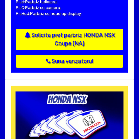
P+H:Parbriz heliomat
P+C:Parbriz cu camera
P+Hud:Parbriz cu head up display
Solicita pret parbriz HONDA NSX
Coupe (NA)
Suna vanzatorul