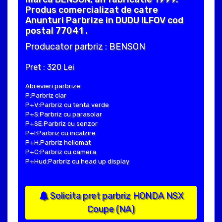
Produs comercializat de catre
Anunturi Parbrize in DUDU ILFOV cod
postal 77041 .
Producator parbriz : BENSON
Pret : 320 Lei
Abrevieri parbrize:
P:Parbriz clar
P+V:Parbriz cu tenta verde
P+S:Parbriz cu parasolar
P+SE:Parbriz cu senzor
P+I:Parbriz cu incalzire
P+H:Parbriz heliomat
P+C:Parbriz cu camera
P+Hud:Parbriz cu head up display
Solicita pret parbriz HONDA NSX
Coupe (NA)