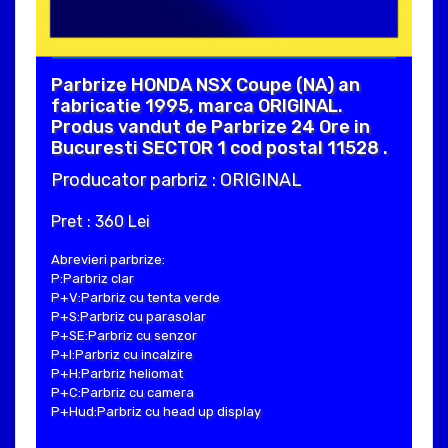
Parbrize HONDA NSX Coupe (NA) an
fabricatie 1995, marca ORIGINAL.
Produs vandut de Parbrize 24 Ore in
Bucuresti SECTOR 1 cod postal 11528 .
Producator parbriz : ORIGINAL
Pret : 360 Lei
Abrevieri parbrize:
P:Parbriz clar
P+V:Parbriz cu tenta verde
P+S:Parbriz cu parasolar
P+SE:Parbriz cu senzor
P+I:Parbriz cu incalzire
P+H:Parbriz heliomat
P+C:Parbriz cu camera
P+Hud:Parbriz cu head up display