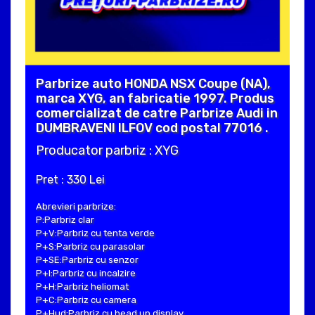
Parbrize auto HONDA NSX Coupe (NA),
marca XYG, an fabricatie 1997. Produs
comercializat de catre Parbrize Audi in
DUMBRAVENI ILFOV cod postal 77016 .
Producator parbriz : XYG
Pret : 330 Lei
Abrevieri parbrize:
P:Parbriz clar
P+V:Parbriz cu tenta verde
P+S:Parbriz cu parasolar
P+SE:Parbriz cu senzor
P+I:Parbriz cu incalzire
P+H:Parbriz heliomat
P+C:Parbriz cu camera
P+Hud:Parbriz cu head up display