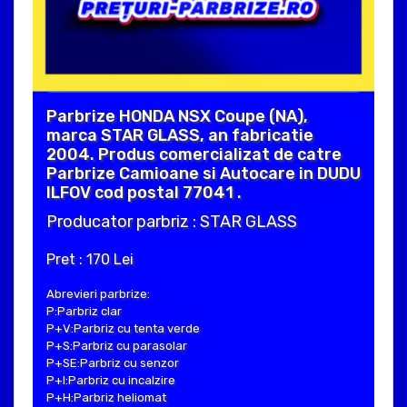
Parbrize HONDA NSX Coupe (NA),
marca STAR GLASS, an fabricatie
2004. Produs comercializat de catre
Parbrize Camioane si Autocare in DUDU
ILFOV cod postal 77041 .
Producator parbriz : STAR GLASS
Pret : 170 Lei
Abrevieri parbrize:
P:Parbriz clar
P+V:Parbriz cu tenta verde
P+S:Parbriz cu parasolar
P+SE:Parbriz cu senzor
P+I:Parbriz cu incalzire
P+H:Parbriz heliomat