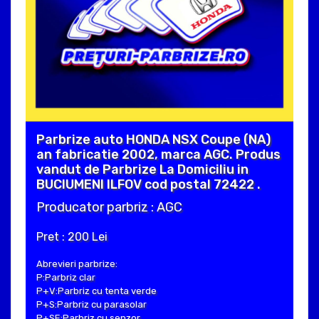
Parbrize auto HONDA NSX Coupe (NA)
an fabricatie 2002, marca AGC. Produs
vandut de Parbrize La Domiciliu in
BUCIUMENI ILFOV cod postal 72422 .
Producator parbriz : AGC
Pret : 200 Lei
Abrevieri parbrize:
P:Parbriz clar
P+V:Parbriz cu tenta verde
P+S:Parbriz cu parasolar
P+SE:Parbriz cu senzor