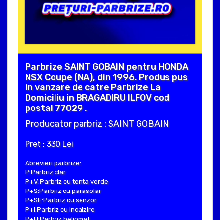
Parbrize SAINT GOBAIN pentru HONDA
NSX Coupe (NA), din 1996. Produs pus
in vanzare de catre Parbrize La
Domiciliu in BRAGADIRU ILFOV cod
postal 77029 .
Producator parbriz : SAINT GOBAIN
Pret : 330 Lei
Abrevieri parbrize:
P:Parbriz clar
P+V:Parbriz cu tenta verde
P+S:Parbriz cu parasolar
P+SE:Parbriz cu senzor
P+I:Parbriz cu incalzire
P+H:Parbriz heliomat