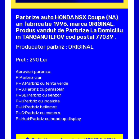
Parbrize auto HONDA NSX Coupe (NA)
an fabricatie 1996, marca ORIGINAL.
Produs vandut de Parbrize La Domiciliu
in TANGANU ILFOV cod postal 77039 .
Producator parbriz : ORIGINAL
Pret : 290 Lei
Abrevieri parbrize:
P:Parbriz clar
P+V:Parbriz cu tenta verde
P+S:Parbriz cu parasolar
P+SE:Parbriz cu senzor
P+I:Parbriz cu incalzire
P+H:Parbriz heliomat
P+C:Parbriz cu camera
P+Hud:Parbriz cu head up display