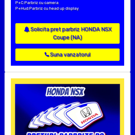
P+C:Parbriz cu camera
P+Hud:Parbriz cu head up display
Solicita pret parbriz HONDA NSX
Coupe (NA)
Suna vanzatorul