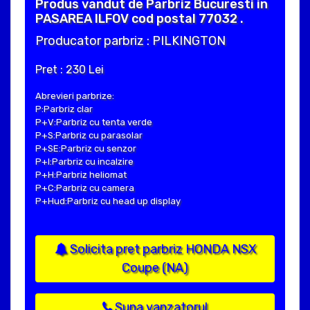
Produs vandut de Parbriz Bucuresti in
PASAREA ILFOV cod postal 77032 .
Producator parbriz : PILKINGTON
Pret : 230 Lei
Abrevieri parbrize:
P:Parbriz clar
P+V:Parbriz cu tenta verde
P+S:Parbriz cu parasolar
P+SE:Parbriz cu senzor
P+I:Parbriz cu incalzire
P+H:Parbriz heliomat
P+C:Parbriz cu camera
P+Hud:Parbriz cu head up display
Solicita pret parbriz HONDA NSX
Coupe (NA)
Suna vanzatorul