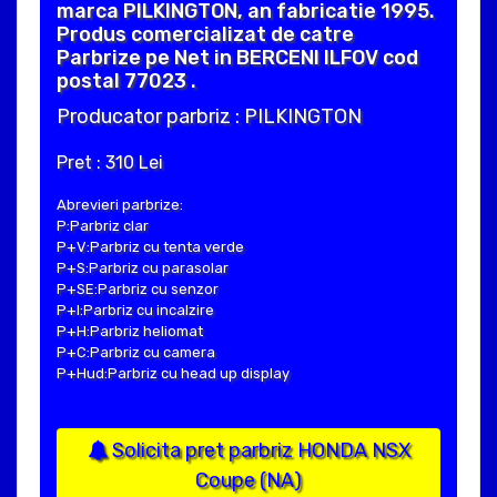
marca PILKINGTON, an fabricatie 1995.
Produs comercializat de catre
Parbrize pe Net in BERCENI ILFOV cod
postal 77023 .
Producator parbriz : PILKINGTON
Pret : 310 Lei
Abrevieri parbrize:
P:Parbriz clar
P+V:Parbriz cu tenta verde
P+S:Parbriz cu parasolar
P+SE:Parbriz cu senzor
P+I:Parbriz cu incalzire
P+H:Parbriz heliomat
P+C:Parbriz cu camera
P+Hud:Parbriz cu head up display
Solicita pret parbriz HONDA NSX
Coupe (NA)