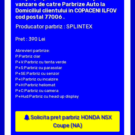
vanzare de catre Parbrize Auto la
Domiciliul clientului in COPACENI ILFOV
cod postal 77006 .
Producator parbriz : SPLINTEX
Pret : 390 Lei
Abrevieri parbrize:
P:Parbriz clar
P+V:Parbriz cu tenta verde
P+S:Parbriz cu parasolar
P+SE:Parbriz cu senzor
P+I:Parbriz cu incalzire
P+H:Parbriz heliomat
P+C:Parbriz cu camera
P+Hud:Parbriz cu head up display
Solicita pret parbriz HONDA NSX
Coupe (NA)