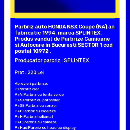
Parbriz auto HONDA NSX Coupe (NA) an
fabricatie 1994, marca SPLINTEX.
Produs vandut de Parbrize Camioane
si Autocare in Bucuresti SECTOR 1 cod
postal 10972 .
Producator parbriz : SPLINTEX
Pret : 220 Lei
Abrevieri parbrize:
P:Parbriz clar
P+V:Parbriz cu tenta verde
P+S:Parbriz cu parasolar
P+SE:Parbriz cu senzor
P+I:Parbriz cu incalzire
P+H:Parbriz heliomat
P+C:Parbriz cu camera
P+Hud:Parbriz cu head up display