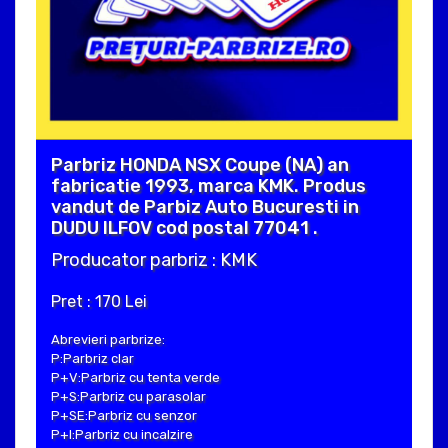
Parbriz HONDA NSX Coupe (NA) an
fabricatie 1993, marca KMK. Produs
vandut de Parbiz Auto Bucuresti in
DUDU ILFOV cod postal 77041 .
Producator parbriz : KMK
Pret : 170 Lei
Abrevieri parbrize:
P:Parbriz clar
P+V:Parbriz cu tenta verde
P+S:Parbriz cu parasolar
P+SE:Parbriz cu senzor
P+I:Parbriz cu incalzire