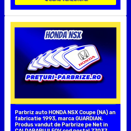
Parbriz auto HONDA NSX Coupe (NA) an
fabricatie 1993, marca GUARDIAN.
Produs vandut de Parbrize pe Net in
CALDARARU ILFOV cod postal 77037 .