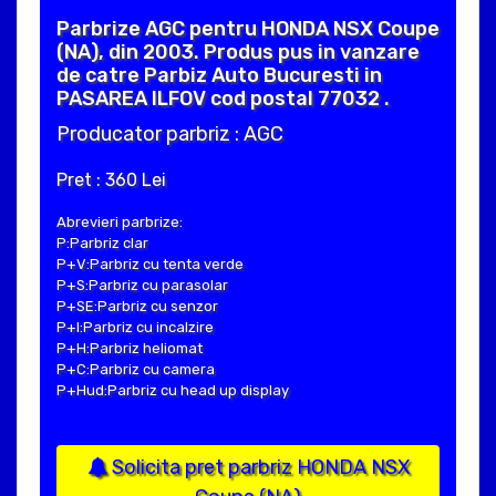
Parbrize AGC pentru HONDA NSX Coupe
(NA), din 2003. Produs pus in vanzare
de catre Parbiz Auto Bucuresti in
PASAREA ILFOV cod postal 77032 .
Producator parbriz : AGC
Pret : 360 Lei
Abrevieri parbrize:
P:Parbriz clar
P+V:Parbriz cu tenta verde
P+S:Parbriz cu parasolar
P+SE:Parbriz cu senzor
P+I:Parbriz cu incalzire
P+H:Parbriz heliomat
P+C:Parbriz cu camera
P+Hud:Parbriz cu head up display
Solicita pret parbriz HONDA NSX