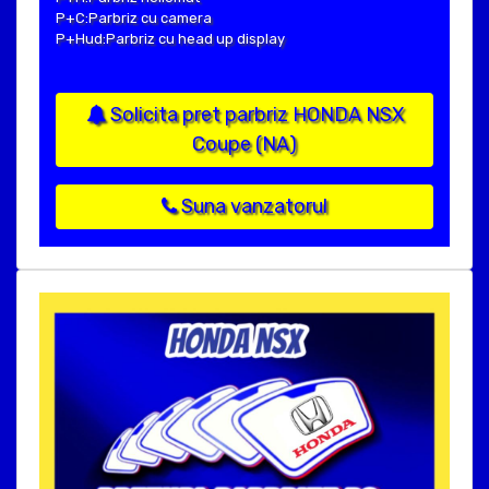
P+C:Parbriz cu camera
P+Hud:Parbriz cu head up display
Solicita pret parbriz HONDA NSX
Coupe (NA)
Suna vanzatorul