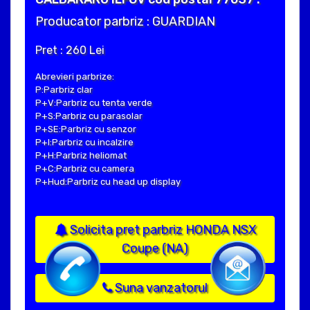
Producator parbriz : GUARDIAN
Pret : 260 Lei
Abrevieri parbrize:
P:Parbriz clar
P+V:Parbriz cu tenta verde
P+S:Parbriz cu parasolar
P+SE:Parbriz cu senzor
P+I:Parbriz cu incalzire
P+H:Parbriz heliomat
P+C:Parbriz cu camera
P+Hud:Parbriz cu head up display
Solicita pret parbriz HONDA NSX
Coupe (NA)
Suna vanzatorul