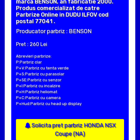
marca BENSON, an fabricatie 2000.
Produs comercializat de catre
Parbrize Online in DUDU ILFOV cod
postal 77041 .
Producator parbriz : BENSON
Pret : 260 Lei
Abrevieri parbrize:
P:Parbriz clar
P+V:Parbriz cu tenta verde
P+S:Parbriz cu parasolar
P+SE:Parbriz cu senzor
P+I:Parbriz cu incalzire
P+H:Parbriz heliomat
P+C:Parbriz cu camera
P+Hud:Parbriz cu head up display
Solicita pret parbriz HONDA NSX
Coupe (NA)