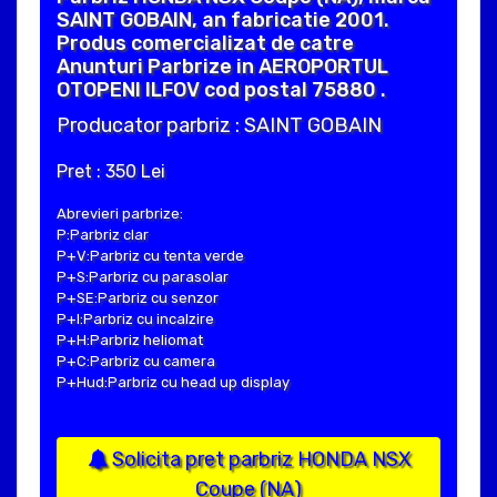
SAINT GOBAIN, an fabricatie 2001.
Produs comercializat de catre
Anunturi Parbrize in AEROPORTUL
OTOPENI ILFOV cod postal 75880 .
Producator parbriz : SAINT GOBAIN
Pret : 350 Lei
Abrevieri parbrize:
P:Parbriz clar
P+V:Parbriz cu tenta verde
P+S:Parbriz cu parasolar
P+SE:Parbriz cu senzor
P+I:Parbriz cu incalzire
P+H:Parbriz heliomat
P+C:Parbriz cu camera
P+Hud:Parbriz cu head up display
Solicita pret parbriz HONDA NSX
Coupe (NA)