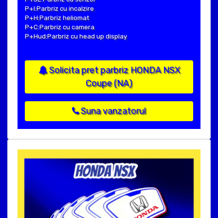
P+I:Parbriz cu incalzire
P+H:Parbriz heliomat
P+C:Parbriz cu camera
P+Hud:Parbriz cu head up display
Solicita pret parbriz HONDA NSX
Coupe (NA)
Suna vanzatorul