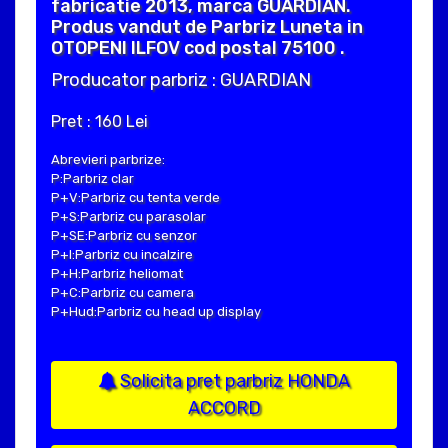
fabricatie 2013, marca GUARDIAN.
Produs vandut de Parbriz Luneta in
OTOPENI ILFOV cod postal 75100 .
Producator parbriz : GUARDIAN
Pret : 160 Lei
Abrevieri parbrize:
P:Parbriz clar
P+V:Parbriz cu tenta verde
P+S:Parbriz cu parasolar
P+SE:Parbriz cu senzor
P+I:Parbriz cu incalzire
P+H:Parbriz heliomat
P+C:Parbriz cu camera
P+Hud:Parbriz cu head up display
Solicita pret parbriz HONDA
ACCORD