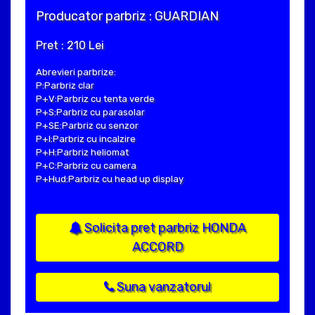
Producator parbriz : GUARDIAN
Pret : 210 Lei
Abrevieri parbrize:
P:Parbriz clar
P+V:Parbriz cu tenta verde
P+S:Parbriz cu parasolar
P+SE:Parbriz cu senzor
P+I:Parbriz cu incalzire
P+H:Parbriz heliomat
P+C:Parbriz cu camera
P+Hud:Parbriz cu head up display
Solicita pret parbriz HONDA
ACCORD
Suna vanzatorul