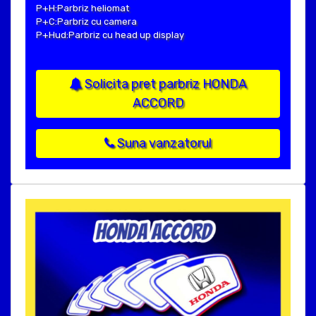
P+H:Parbriz heliomat
P+C:Parbriz cu camera
P+Hud:Parbriz cu head up display
Solicita pret parbriz HONDA
ACCORD
Suna vanzatorul