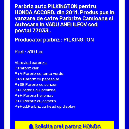
Parbriz auto PILKINGTON pentru
HONDA ACCORD, din 2011. Produs pus in
vanzare de catre Parbrize Camioane si
Autocare in VADU ANEI ILFOV cod
postal 77033 .
Producator parbriz : PILKINGTON
Pret : 310 Lei
Abrevieri parbrize:
P:Parbriz clar
P+V:Parbriz cu tenta verde
P+S:Parbriz cu parasolar
P+SE:Parbriz cu senzor
P+I:Parbriz cu incalzire
P+H:Parbriz heliomat
P+C:Parbriz cu camera
P+Hud:Parbriz cu head up display
Solicita pret parbriz HONDA