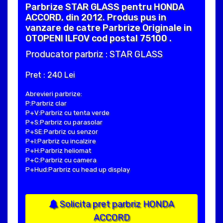
Parbrize STAR GLASS pentru HONDA
ACCORD, din 2012. Produs pus in
vanzare de catre Parbrize Originale in
OTOPENI ILFOV cod postal 75100 .
Producator parbriz : STAR GLASS
Pret : 240 Lei
Abrevieri parbrize:
P:Parbriz clar
P+V:Parbriz cu tenta verde
P+S:Parbriz cu parasolar
P+SE:Parbriz cu senzor
P+I:Parbriz cu incalzire
P+H:Parbriz heliomat
P+C:Parbriz cu camera
P+Hud:Parbriz cu head up display
Solicita pret parbriz HONDA
ACCORD