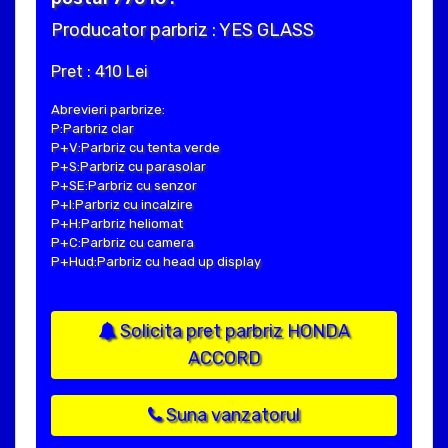
Producator parbriz : YES GLASS
Pret : 410 Lei
Abrevieri parbrize:
P:Parbriz clar
P+V:Parbriz cu tenta verde
P+S:Parbriz cu parasolar
P+SE:Parbriz cu senzor
P+I:Parbriz cu incalzire
P+H:Parbriz heliomat
P+C:Parbriz cu camera
P+Hud:Parbriz cu head up display
Solicita pret parbriz HONDA
ACCORD
Suna vanzatorul