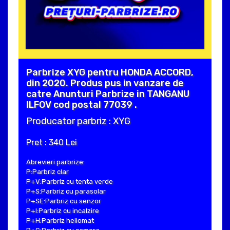
Parbrize XYG pentru HONDA ACCORD,
din 2020. Produs pus in vanzare de
catre Anunturi Parbrize in TANGANU
ILFOV cod postal 77039 .
Producator parbriz : XYG
Pret : 340 Lei
Abrevieri parbrize:
P:Parbriz clar
P+V:Parbriz cu tenta verde
P+S:Parbriz cu parasolar
P+SE:Parbriz cu senzor
P+I:Parbriz cu incalzire
P+H:Parbriz heliomat