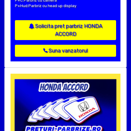
P+C:Parbriz cu camera
P+Hud:Parbriz cu head up display
Solicita pret parbriz HONDA
ACCORD
Suna vanzatorul