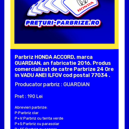
Parbriz HONDA ACCORD, marca
GUARDIAN, an fabricatie 2016. Produs
comercializat de catre Parbrize 24 Ore
in VADU ANEI ILFOV cod postal 77034 .
Producator parbriz : GUARDIAN
Pret : 190 Lei
Abrevieri parbrize:
P:Parbriz clar
P+V:Parbriz cu tenta verde
P+S:Parbriz cu parasolar