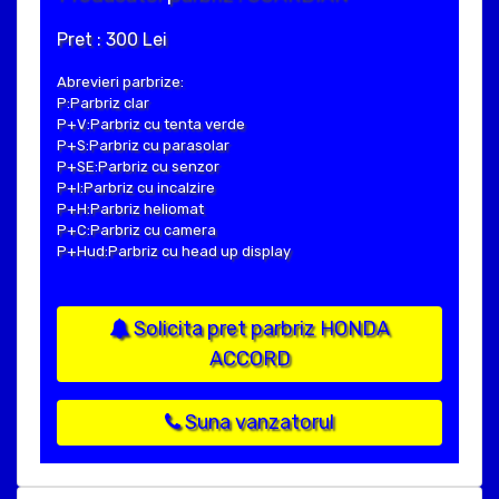
Pret : 300 Lei
Abrevieri parbrize:
P:Parbriz clar
P+V:Parbriz cu tenta verde
P+S:Parbriz cu parasolar
P+SE:Parbriz cu senzor
P+I:Parbriz cu incalzire
P+H:Parbriz heliomat
P+C:Parbriz cu camera
P+Hud:Parbriz cu head up display
Solicita pret parbriz HONDA
ACCORD
Suna vanzatorul