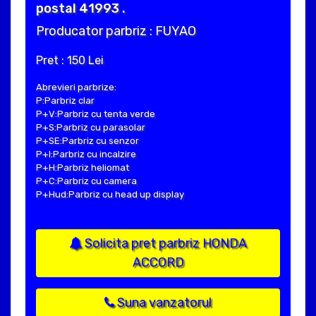
postal 41993 .
Producator parbriz : FUYAO
Pret : 150 Lei
Abrevieri parbrize:
P:Parbriz clar
P+V:Parbriz cu tenta verde
P+S:Parbriz cu parasolar
P+SE:Parbriz cu senzor
P+I:Parbriz cu incalzire
P+H:Parbriz heliomat
P+C:Parbriz cu camera
P+Hud:Parbriz cu head up display
Solicita pret parbriz HONDA
ACCORD
Suna vanzatorul