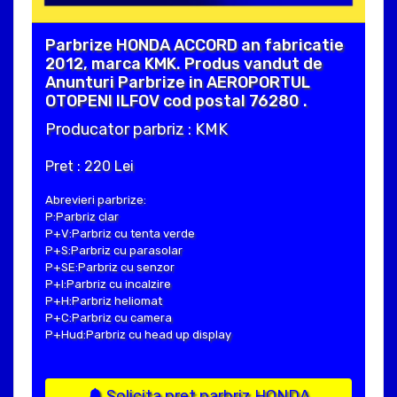
Parbrize HONDA ACCORD an fabricatie
2012, marca KMK. Produs vandut de
Anunturi Parbrize in AEROPORTUL
OTOPENI ILFOV cod postal 76280 .
Producator parbriz : KMK
Pret : 220 Lei
Abrevieri parbrize:
P:Parbriz clar
P+V:Parbriz cu tenta verde
P+S:Parbriz cu parasolar
P+SE:Parbriz cu senzor
P+I:Parbriz cu incalzire
P+H:Parbriz heliomat
P+C:Parbriz cu camera
P+Hud:Parbriz cu head up display
Solicita pret parbriz HONDA