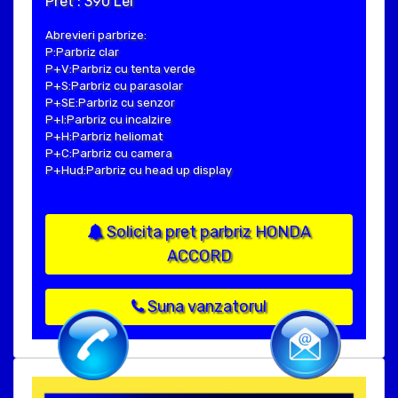
Pret : 390 Lei
Abrevieri parbrize:
P:Parbriz clar
P+V:Parbriz cu tenta verde
P+S:Parbriz cu parasolar
P+SE:Parbriz cu senzor
P+I:Parbriz cu incalzire
P+H:Parbriz heliomat
P+C:Parbriz cu camera
P+Hud:Parbriz cu head up display
Solicita pret parbriz HONDA
ACCORD
Suna vanzatorul