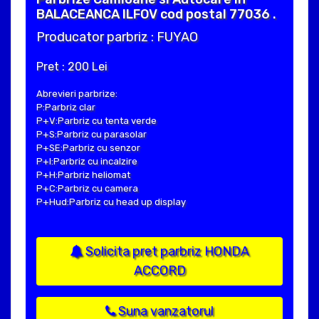
BALACEANCA ILFOV cod postal 77036 .
Producator parbriz : FUYAO
Pret : 200 Lei
Abrevieri parbrize:
P:Parbriz clar
P+V:Parbriz cu tenta verde
P+S:Parbriz cu parasolar
P+SE:Parbriz cu senzor
P+I:Parbriz cu incalzire
P+H:Parbriz heliomat
P+C:Parbriz cu camera
P+Hud:Parbriz cu head up display
Solicita pret parbriz HONDA
ACCORD
Suna vanzatorul