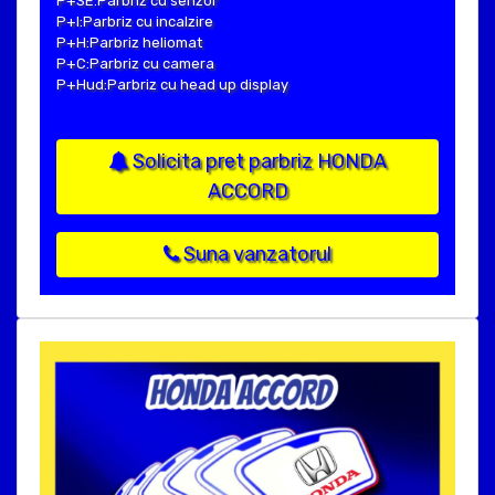
P+SE:Parbriz cu senzor
P+I:Parbriz cu incalzire
P+H:Parbriz heliomat
P+C:Parbriz cu camera
P+Hud:Parbriz cu head up display
Solicita pret parbriz HONDA
ACCORD
Suna vanzatorul