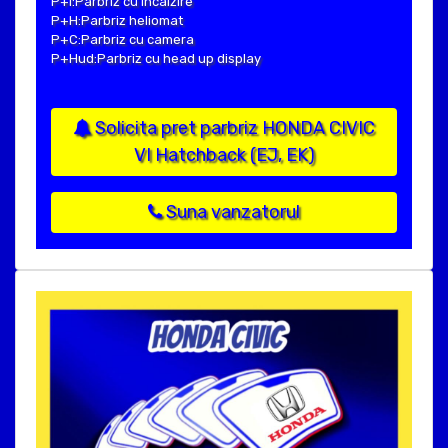
P+I:Parbriz cu incalzire
P+H:Parbriz heliomat
P+C:Parbriz cu camera
P+Hud:Parbriz cu head up display
Solicita pret parbriz HONDA CIVIC
VI Hatchback (EJ, EK)
Suna vanzatorul