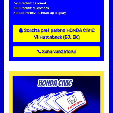
P+H:Parbriz heliomat
P+C:Parbriz cu camera
P+Hud:Parbriz cu head up display
Solicita pret parbriz HONDA CIVIC
VI Hatchback (EJ, EK)
Suna vanzatorul