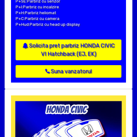
P+SE:Parbriz cu senzor
P+I:Parbriz cu incalzire
P+H:Parbriz heliomat
P+C:Parbriz cu camera
P+Hud:Parbriz cu head up display
Solicita pret parbriz HONDA CIVIC
VI Hatchback (EJ, EK)
Suna vanzatorul