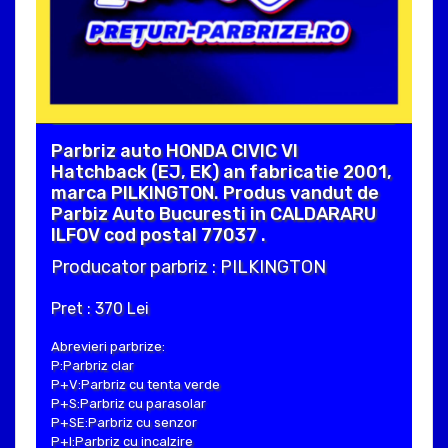
Parbriz auto HONDA CIVIC VI
Hatchback (EJ, EK) an fabricatie 2001,
marca PILKINGTON. Produs vandut de
Parbiz Auto Bucuresti in CALDARARU
ILFOV cod postal 77037 .
Producator parbriz : PILKINGTON
Pret : 370 Lei
Abrevieri parbrize:
P:Parbriz clar
P+V:Parbriz cu tenta verde
P+S:Parbriz cu parasolar
P+SE:Parbriz cu senzor
P+I:Parbriz cu incalzire