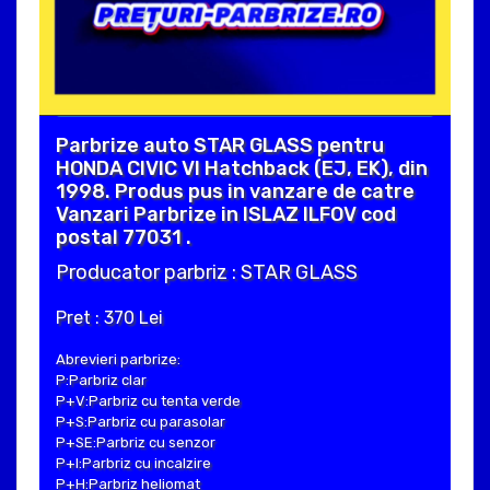
Parbrize auto STAR GLASS pentru
HONDA CIVIC VI Hatchback (EJ, EK), din
1998. Produs pus in vanzare de catre
Vanzari Parbrize in ISLAZ ILFOV cod
postal 77031 .
Producator parbriz : STAR GLASS
Pret : 370 Lei
Abrevieri parbrize:
P:Parbriz clar
P+V:Parbriz cu tenta verde
P+S:Parbriz cu parasolar
P+SE:Parbriz cu senzor
P+I:Parbriz cu incalzire
P+H:Parbriz heliomat