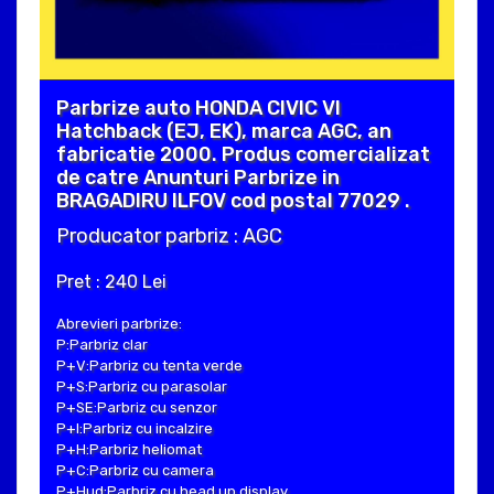
Parbrize auto HONDA CIVIC VI
Hatchback (EJ, EK), marca AGC, an
fabricatie 2000. Produs comercializat
de catre Anunturi Parbrize in
BRAGADIRU ILFOV cod postal 77029 .
Producator parbriz : AGC
Pret : 240 Lei
Abrevieri parbrize:
P:Parbriz clar
P+V:Parbriz cu tenta verde
P+S:Parbriz cu parasolar
P+SE:Parbriz cu senzor
P+I:Parbriz cu incalzire
P+H:Parbriz heliomat
P+C:Parbriz cu camera
P+Hud:Parbriz cu head up display