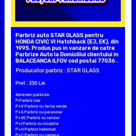
Parbriz auto STAR GLASS pentru
HONDA CIVIC VI Hatchback (EJ, EK), din
1995. Produs pus in vanzare de catre
Parbrize Auto la Domiciliul clientului in
BALACEANCA ILFOV cod postal 77036 .
Producator parbriz : STAR GLASS
Pret : 330 Lei
Abrevieri parbrize:
P:Parbriz clar
P+V:Parbriz cu tenta verde
P+S:Parbriz cu parasolar
P+SE:Parbriz cu senzor
P+I:Parbriz cu incalzire
P+H:Parbriz heliomat
P+C:Parbriz cu camera