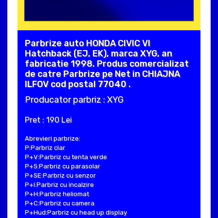
Parbrize auto HONDA CIVIC VI
Hatchback (EJ, EK), marca XYG, an
fabricatie 1998. Produs comercializat
de catre Parbrize pe Net in CHIAJNA
ILFOV cod postal 77040 .
Producator parbriz : XYG
Pret : 190 Lei
Abrevieri parbrize:
P:Parbriz clar
P+V:Parbriz cu tenta verde
P+S:Parbriz cu parasolar
P+SE:Parbriz cu senzor
P+I:Parbriz cu incalzire
P+H:Parbriz heliomat
P+C:Parbriz cu camera
P+Hud:Parbriz cu head up display