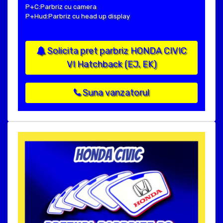
P+C:Parbriz cu camera
P+Hud:Parbriz cu head up display
Solicita pret parbriz HONDA CIVIC
VI Hatchback (EJ, EK)
Suna vanzatorul