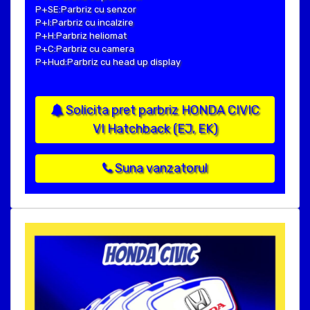
P+SE:Parbriz cu senzor
P+I:Parbriz cu incalzire
P+H:Parbriz heliomat
P+C:Parbriz cu camera
P+Hud:Parbriz cu head up display
Solicita pret parbriz HONDA CIVIC
VI Hatchback (EJ, EK)
Suna vanzatorul