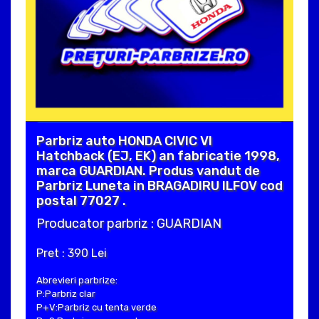
Parbriz auto HONDA CIVIC VI
Hatchback (EJ, EK) an fabricatie 1998,
marca GUARDIAN. Produs vandut de
Parbriz Luneta in BRAGADIRU ILFOV cod
postal 77027 .
Producator parbriz : GUARDIAN
Pret : 390 Lei
Abrevieri parbrize:
P:Parbriz clar
P+V:Parbriz cu tenta verde