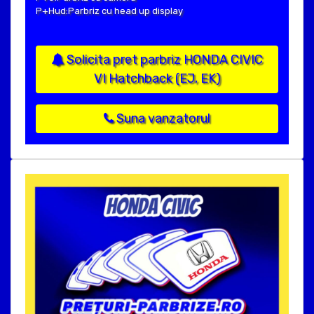
P+Hud:Parbriz cu head up display
Solicita pret parbriz HONDA CIVIC
VI Hatchback (EJ, EK)
Suna vanzatorul