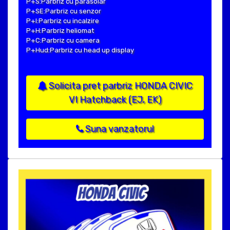
P+S:Parbriz cu parasolar
P+SE:Parbriz cu senzor
P+I:Parbriz cu incalzire
P+H:Parbriz heliomat
P+C:Parbriz cu camera
P+Hud:Parbriz cu head up display
Solicita pret parbriz HONDA CIVIC
VI Hatchback (EJ, EK)
Suna vanzatorul