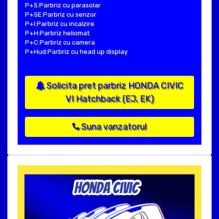
P+S:Parbriz cu parasolar
P+SE:Parbriz cu senzor
P+I:Parbriz cu incalzire
P+H:Parbriz heliomat
P+C:Parbriz cu camera
P+Hud:Parbriz cu head up display
Solicita pret parbriz HONDA CIVIC
VI Hatchback (EJ, EK)
Suna vanzatorul