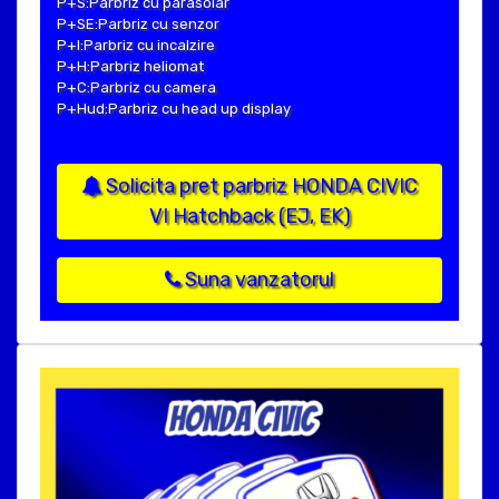
P+S:Parbriz cu parasolar
P+SE:Parbriz cu senzor
P+I:Parbriz cu incalzire
P+H:Parbriz heliomat
P+C:Parbriz cu camera
P+Hud:Parbriz cu head up display
Solicita pret parbriz HONDA CIVIC
VI Hatchback (EJ, EK)
Suna vanzatorul