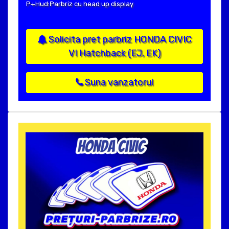
P+Hud:Parbriz cu head up display
Solicita pret parbriz HONDA CIVIC
VI Hatchback (EJ, EK)
Suna vanzatorul