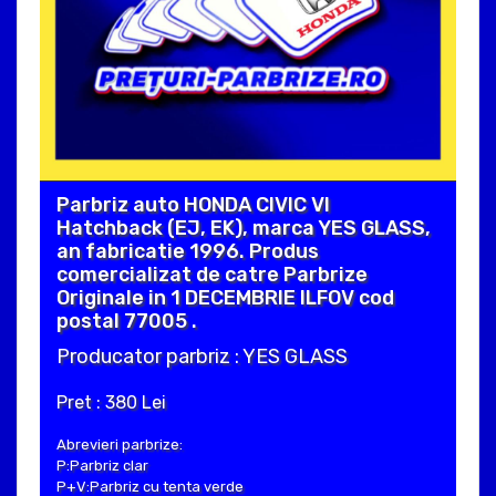
Parbriz auto HONDA CIVIC VI
Hatchback (EJ, EK), marca YES GLASS,
an fabricatie 1996. Produs
comercializat de catre Parbrize
Originale in 1 DECEMBRIE ILFOV cod
postal 77005 .
Producator parbriz : YES GLASS
Pret : 380 Lei
Abrevieri parbrize:
P:Parbriz clar
P+V:Parbriz cu tenta verde