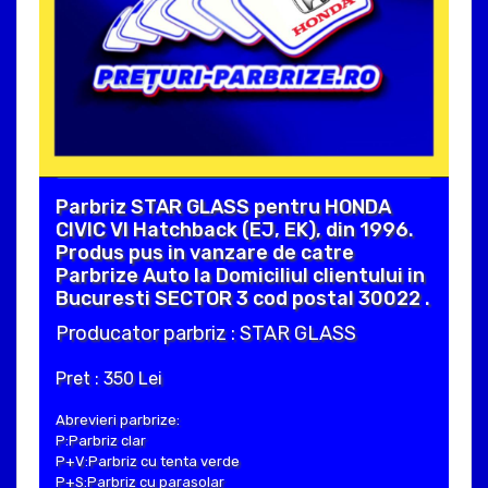
Parbriz STAR GLASS pentru HONDA
CIVIC VI Hatchback (EJ, EK), din 1996.
Produs pus in vanzare de catre
Parbrize Auto la Domiciliul clientului in
Bucuresti SECTOR 3 cod postal 30022 .
Producator parbriz : STAR GLASS
Pret : 350 Lei
Abrevieri parbrize:
P:Parbriz clar
P+V:Parbriz cu tenta verde
P+S:Parbriz cu parasolar