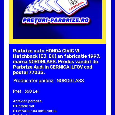
Parbrize auto HONDA CIVIC VI
Hatchback (EJ, EK) an fabricatie 1997,
marca NORDGLASS. Produs vandut de
Parbrize Audi in CERNICA ILFOV cod
postal 77035 .
Producator parbriz : NORDGLASS
Pret : 360 Lei
Abrevieri parbrize:
P:Parbriz clar
P+V:Parbriz cu tenta verde