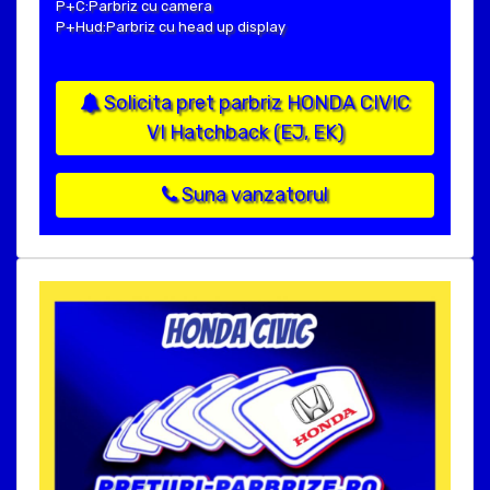
P+C:Parbriz cu camera
P+Hud:Parbriz cu head up display
Solicita pret parbriz HONDA CIVIC
VI Hatchback (EJ, EK)
Suna vanzatorul