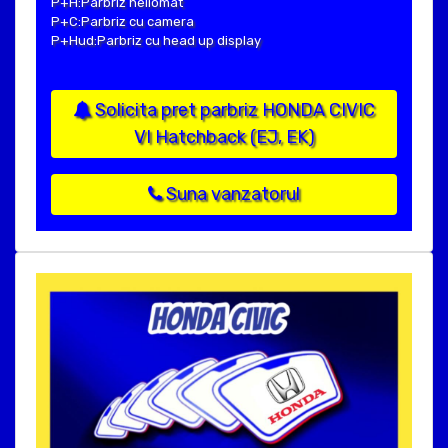
P+H:Parbriz heliomat
P+C:Parbriz cu camera
P+Hud:Parbriz cu head up display
Solicita pret parbriz HONDA CIVIC
VI Hatchback (EJ, EK)
Suna vanzatorul