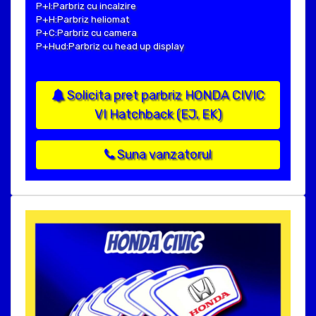
P+I:Parbriz cu incalzire
P+H:Parbriz heliomat
P+C:Parbriz cu camera
P+Hud:Parbriz cu head up display
Solicita pret parbriz HONDA CIVIC
VI Hatchback (EJ, EK)
Suna vanzatorul