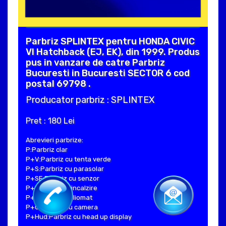
Parbriz SPLINTEX pentru HONDA CIVIC
VI Hatchback (EJ, EK), din 1999. Produs
pus in vanzare de catre Parbriz
Bucuresti in Bucuresti SECTOR 6 cod
postal 69798 .
Producator parbriz : SPLINTEX
Pret : 180 Lei
Abrevieri parbrize:
P:Parbriz clar
P+V:Parbriz cu tenta verde
P+S:Parbriz cu parasolar
P+SE:Parbriz cu senzor
P+I:Parbriz cu incalzire
P+H:Parbriz heliomat
P+C:Parbriz cu camera
P+Hud:Parbriz cu head up display