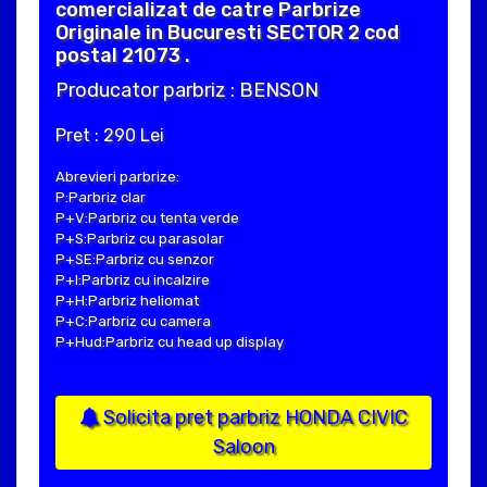
comercializat de catre Parbrize
Originale in Bucuresti SECTOR 2 cod
postal 21073 .
Producator parbriz : BENSON
Pret : 290 Lei
Abrevieri parbrize:
P:Parbriz clar
P+V:Parbriz cu tenta verde
P+S:Parbriz cu parasolar
P+SE:Parbriz cu senzor
P+I:Parbriz cu incalzire
P+H:Parbriz heliomat
P+C:Parbriz cu camera
P+Hud:Parbriz cu head up display
Solicita pret parbriz HONDA CIVIC
Saloon