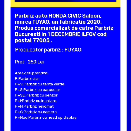
Parbriz auto HONDA CIVIC Saloon,
marca FUYAO, an fabricatie 2020.
Produs comercializat de catre Parbriz
Bucuresti in 1 DECEMBRIE ILFOV cod
postal 77005 .
Producator parbriz : FUYAO
Pret : 250 Lei
Abrevieri parbrize:
P:Parbriz clar
P+V:Parbriz cu tenta verde
P+S:Parbriz cu parasolar
P+SE:Parbriz cu senzor
P+I:Parbriz cu incalzire
P+H:Parbriz heliomat
P+C:Parbriz cu camera
P+Hud:Parbriz cu head up display