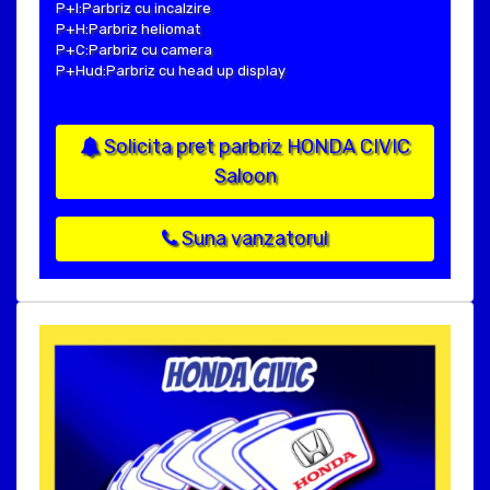
P+I:Parbriz cu incalzire
P+H:Parbriz heliomat
P+C:Parbriz cu camera
P+Hud:Parbriz cu head up display
Solicita pret parbriz HONDA CIVIC
Saloon
Suna vanzatorul