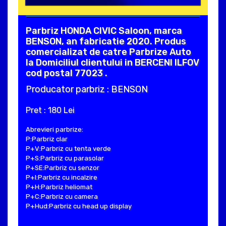
Parbriz HONDA CIVIC Saloon, marca
BENSON, an fabricatie 2020. Produs
comercializat de catre Parbrize Auto
la Domiciliul clientului in BERCENI ILFOV
cod postal 77023 .
Producator parbriz : BENSON
Pret : 180 Lei
Abrevieri parbrize:
P:Parbriz clar
P+V:Parbriz cu tenta verde
P+S:Parbriz cu parasolar
P+SE:Parbriz cu senzor
P+I:Parbriz cu incalzire
P+H:Parbriz heliomat
P+C:Parbriz cu camera
P+Hud:Parbriz cu head up display