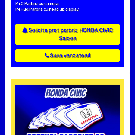
P+C:Parbriz cu camera
P+Hud:Parbriz cu head up display
Solicita pret parbriz HONDA CIVIC
Saloon
Suna vanzatorul