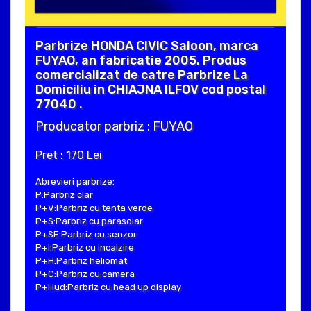
Parbrize HONDA CIVIC Saloon, marca
FUYAO, an fabricatie 2005. Produs
comercializat de catre Parbrize La
Domiciliu in CHIAJNA ILFOV cod postal
77040 .
Producator parbriz : FUYAO
Pret : 170 Lei
Abrevieri parbrize:
P:Parbriz clar
P+V:Parbriz cu tenta verde
P+S:Parbriz cu parasolar
P+SE:Parbriz cu senzor
P+I:Parbriz cu incalzire
P+H:Parbriz heliomat
P+C:Parbriz cu camera
P+Hud:Parbriz cu head up display