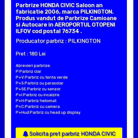
Parbrize HONDA CIVIC Saloon an
fabricatie 2006, marca PILKINGTON.
Produs vandut de Parbrize Camioane
si Autocare in AEROPORTUL OTOPENI
ILFOV cod postal 76734 .
Producator parbriz : PILKINGTON
Pret : 180 Lei
Abrevieri parbrize:
P:Parbriz clar
P+V:Parbriz cu tenta verde
P+S:Parbriz cu parasolar
P+SE:Parbriz cu senzor
P+I:Parbriz cu incalzire
P+H:Parbriz heliomat
P+C:Parbriz cu camera
P+Hud:Parbriz cu head up display
Solicita pret parbriz HONDA CIVIC