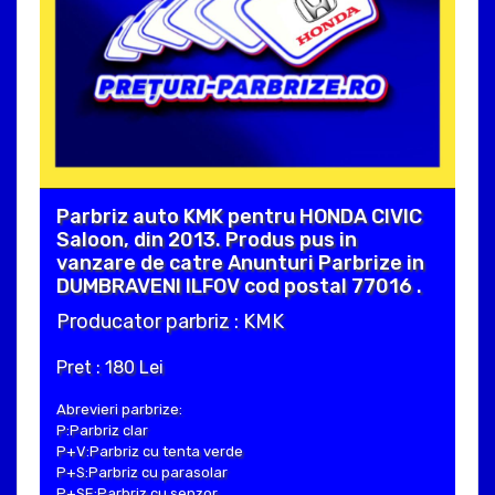
Parbriz auto KMK pentru HONDA CIVIC
Saloon, din 2013. Produs pus in
vanzare de catre Anunturi Parbrize in
DUMBRAVENI ILFOV cod postal 77016 .
Producator parbriz : KMK
Pret : 180 Lei
Abrevieri parbrize:
P:Parbriz clar
P+V:Parbriz cu tenta verde
P+S:Parbriz cu parasolar
P+SE:Parbriz cu senzor