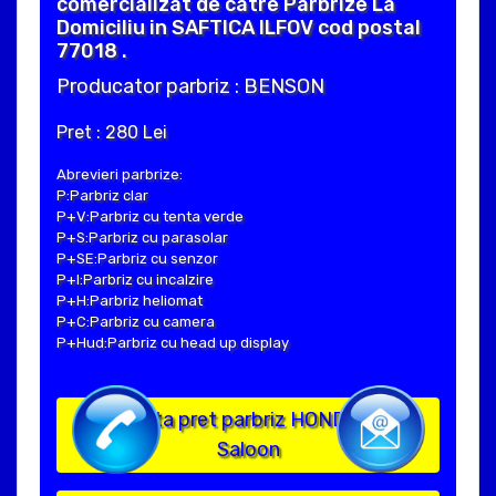
comercializat de catre Parbrize La
Domiciliu in SAFTICA ILFOV cod postal
77018 .
Producator parbriz : BENSON
Pret : 280 Lei
Abrevieri parbrize:
P:Parbriz clar
P+V:Parbriz cu tenta verde
P+S:Parbriz cu parasolar
P+SE:Parbriz cu senzor
P+I:Parbriz cu incalzire
P+H:Parbriz heliomat
P+C:Parbriz cu camera
P+Hud:Parbriz cu head up display
Solicita pret parbriz HONDA CIVIC
Saloon