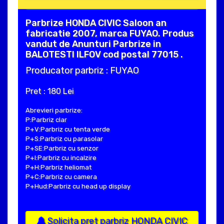
Parbrize HONDA CIVIC Saloon an
fabricatie 2007, marca FUYAO. Produs
vandut de Anunturi Parbrize in
BALOTESTI ILFOV cod postal 77015 .
Producator parbriz : FUYAO
Pret : 180 Lei
Abrevieri parbrize:
P:Parbriz clar
P+V:Parbriz cu tenta verde
P+S:Parbriz cu parasolar
P+SE:Parbriz cu senzor
P+I:Parbriz cu incalzire
P+H:Parbriz heliomat
P+C:Parbriz cu camera
P+Hud:Parbriz cu head up display
Solicita pret parbriz HONDA CIVIC