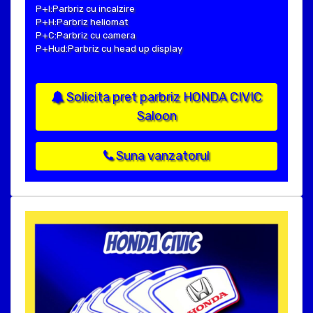
P+I:Parbriz cu incalzire
P+H:Parbriz heliomat
P+C:Parbriz cu camera
P+Hud:Parbriz cu head up display
Solicita pret parbriz HONDA CIVIC
Saloon
Suna vanzatorul