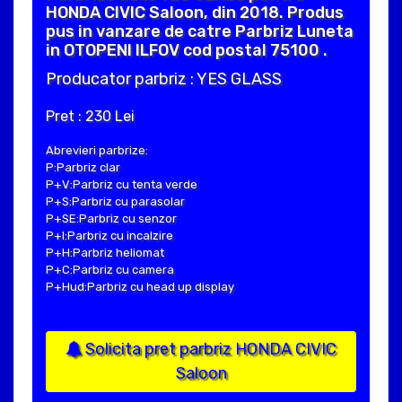
HONDA CIVIC Saloon, din 2018. Produs
pus in vanzare de catre Parbriz Luneta
in OTOPENI ILFOV cod postal 75100 .
Producator parbriz : YES GLASS
Pret : 230 Lei
Abrevieri parbrize:
P:Parbriz clar
P+V:Parbriz cu tenta verde
P+S:Parbriz cu parasolar
P+SE:Parbriz cu senzor
P+I:Parbriz cu incalzire
P+H:Parbriz heliomat
P+C:Parbriz cu camera
P+Hud:Parbriz cu head up display
Solicita pret parbriz HONDA CIVIC
Saloon