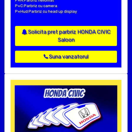
P+H:Parbriz heliomat
P+C:Parbriz cu camera
P+Hud:Parbriz cu head up display
Solicita pret parbriz HONDA CIVIC
Saloon
Suna vanzatorul