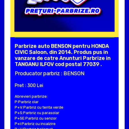
Parbrize auto BENSON pentru HONDA
CIVIC Saloon, din 2014. Produs pus in
vanzare de catre Anunturi Parbrize in
TANGANU ILFOV cod postal 77039 .
Producator parbriz : BENSON
Pret : 300 Lei
Abrevieri parbrize:
P:Parbriz clar
P+V:Parbriz cu tenta verde
P+S:Parbriz cu parasolar
P+SE:Parbriz cu senzor
P+I:Parbriz cu incalzire