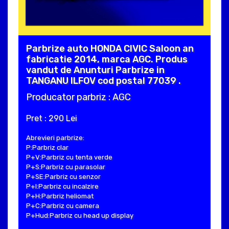
Parbrize auto HONDA CIVIC Saloon an
fabricatie 2014, marca AGC. Produs
vandut de Anunturi Parbrize in
TANGANU ILFOV cod postal 77039 .
Producator parbriz : AGC
Pret : 290 Lei
Abrevieri parbrize:
P:Parbriz clar
P+V:Parbriz cu tenta verde
P+S:Parbriz cu parasolar
P+SE:Parbriz cu senzor
P+I:Parbriz cu incalzire
P+H:Parbriz heliomat
P+C:Parbriz cu camera
P+Hud:Parbriz cu head up display