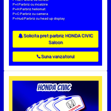
P+I:Parbriz cu incalzire
P+H:Parbriz heliomat
P+C:Parbriz cu camera
P+Hud:Parbriz cu head up display
Solicita pret parbriz HONDA CIVIC
Saloon
Suna vanzatorul