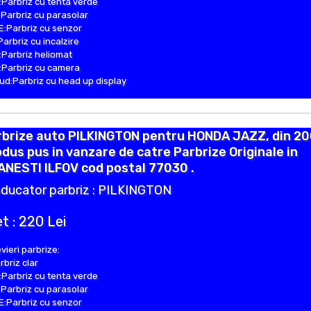
Parbriz cu tenta verde
Parbriz cu parasolar
:Parbriz cu senzor
Parbriz cu incalzire
Parbriz heliomat
Parbriz cu camera
d:Parbriz cu head up display
rbrize auto PILKINGTON pentru HONDA JAZZ, din 20
dus pus in vanzare de catre Parbrize Originale in
NESTI ILFOV cod postal 77030 .
ducator parbriz : PILKINGTON
t : 220 Lei
vieri parbrize:
rbriz clar
Parbriz cu tenta verde
Parbriz cu parasolar
:Parbriz cu senzor