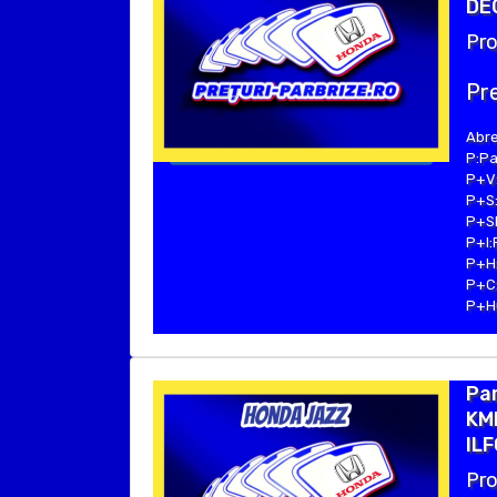
DE
Pro
Pre
Abre
P:Pa
P+V:
P+S:
P+SE
P+I:
P+H:
P+C:
P+Hu
Pa
KMK
ILF
Pro