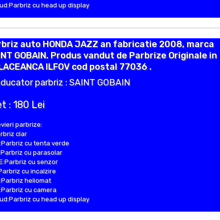
d:Parbriz cu head up display
rbriz auto HONDA JAZZ an fabricatie 2008, marca
NT GOBAIN. Produs vandut de Parbrize Originale in
LACEANCA ILFOV cod postal 77036 .
ducator parbriz : SAINT GOBAIN
t : 180 Lei
vieri parbrize:
rbriz clar
Parbriz cu tenta verde
Parbriz cu parasolar
:Parbriz cu senzor
Parbriz cu incalzire
Parbriz heliomat
Parbriz cu camera
d:Parbriz cu head up display