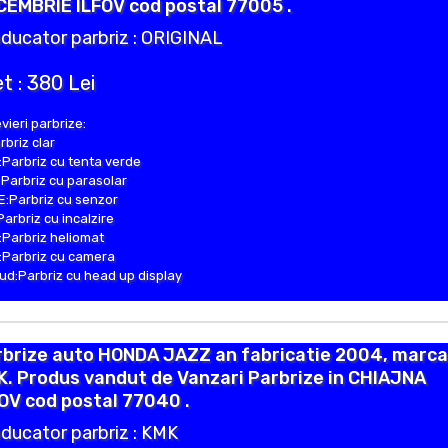
CEMBRIE ILFOV cod postal 77005 .
ducator parbriz : ORIGINAL
t : 380 Lei
vieri parbrize:
rbriz clar
Parbriz cu tenta verde
Parbriz cu parasolar
:Parbriz cu senzor
Parbriz cu incalzire
Parbriz heliomat
Parbriz cu camera
d:Parbriz cu head up display
rbrize auto HONDA JAZZ an fabricatie 2004, marca
. Produs vandut de Vanzari Parbrize in CHIAJNA
OV cod postal 77040 .
ducator parbriz : KMK