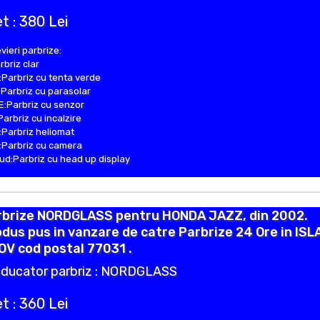
t : 380 Lei
vieri parbrize:
rbriz clar
Parbriz cu tenta verde
Parbriz cu parasolar
:Parbriz cu senzor
Parbriz cu incalzire
Parbriz heliomat
Parbriz cu camera
d:Parbriz cu head up display
rbrize NORDGLASS pentru HONDA JAZZ, din 2002.
dus pus in vanzare de catre Parbrize 24 Ore in ISL
OV cod postal 77031 .
ducator parbriz : NORDGLASS
t : 360 Lei