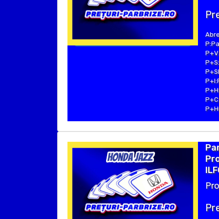
Pre
Abre
P:Pa
P+V:
P+S:
P+SE
P+I:
P+H:
P+C:
P+Hu
Pa
Pro
ILF
Pro
Pre