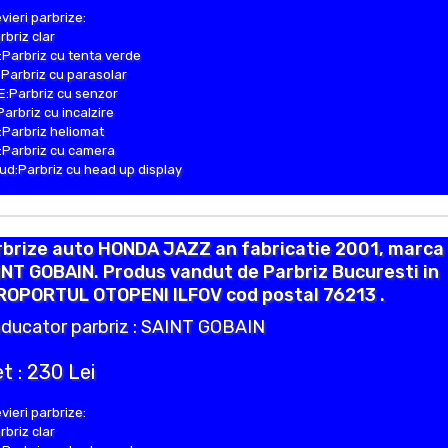
vieri parbrize:
rbriz clar
Parbriz cu tenta verde
Parbriz cu parasolar
:Parbriz cu senzor
Parbriz cu incalzire
Parbriz heliomat
Parbriz cu camera
d:Parbriz cu head up display
rbrize auto HONDA JAZZ an fabricatie 2001, marca
NT GOBAIN. Produs vandut de Parbriz Bucuresti in
ROPORTUL OTOPENI ILFOV cod postal 76213 .
ducator parbriz : SAINT GOBAIN
t : 230 Lei
vieri parbrize:
rbriz clar