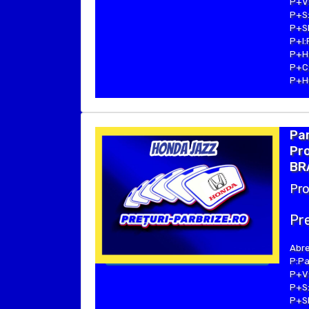
P+V:
P+S:
P+SE
P+I:
P+H:
P+C:
P+Hu
Pa
Pro
BRA
Pro
Pre
Abre
P:Pa
P+V:
P+S:
P+SE