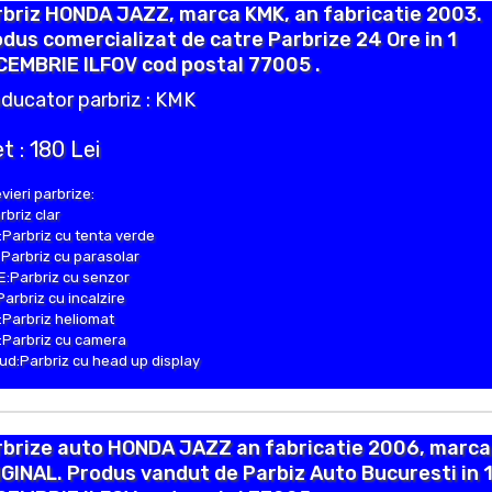
rbriz HONDA JAZZ, marca KMK, an fabricatie 2003.
dus comercializat de catre Parbrize 24 Ore in 1
CEMBRIE ILFOV cod postal 77005 .
ducator parbriz : KMK
t : 180 Lei
vieri parbrize:
rbriz clar
Parbriz cu tenta verde
Parbriz cu parasolar
:Parbriz cu senzor
Parbriz cu incalzire
Parbriz heliomat
Parbriz cu camera
d:Parbriz cu head up display
rbrize auto HONDA JAZZ an fabricatie 2006, marca
GINAL. Produs vandut de Parbiz Auto Bucuresti in 