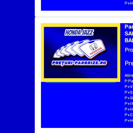
P+Hu
Pa
SAI
BA
Pro
Pre
Abre
P:Pa
P+V:
P+S:
P+SE
P+I:
P+H:
P+C:
P+Hu