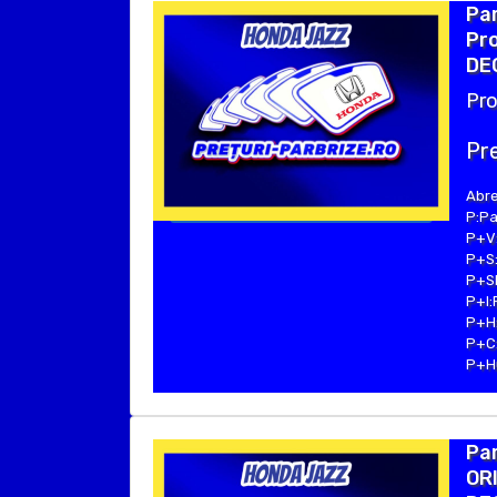
Pa
Pro
DE
Pro
Pre
Abre
P:Pa
P+V:
P+S:
P+SE
P+I:
P+H:
P+C:
P+Hu
Pa
ORI