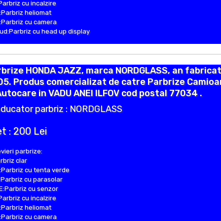
Parbriz cu incalzire
Parbriz heliomat
Parbriz cu camera
d:Parbriz cu head up display
rbrize HONDA JAZZ, marca NORDGLASS, an fabricat
05. Produs comercializat de catre Parbrize Camio
Autocare in VADU ANEI ILFOV cod postal 77034 .
ducator parbriz : NORDGLASS
t : 200 Lei
vieri parbrize:
rbriz clar
Parbriz cu tenta verde
Parbriz cu parasolar
:Parbriz cu senzor
Parbriz cu incalzire
Parbriz heliomat
Parbriz cu camera