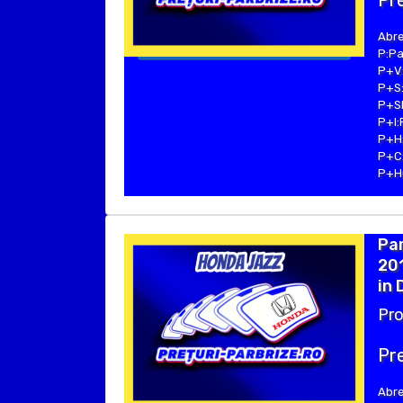
Pre
Abre
P:Pa
P+V:
P+S:
P+SE
P+I:
P+H:
P+C:
P+Hu
Par
201
in 
Pro
Pre
Abre