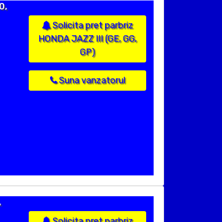
0,
Solicita pret parbriz
HONDA JAZZ III (GE, GG,
GP)
Suna vanzatorul
,
Solicita pret parbriz