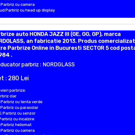
Parbriz cu camera
d:Parbriz cu head up display
brize auto HONDA JAZZ III (GE, GG, GP), marca
DGLASS, an fabricatie 2013. Produs comercializat
re Parbrize Online in Bucuresti SECTOR 5 cod post
984 .
ducator parbriz : NORDGLASS
t : 280 Lei
vieri parbrize:
rbriz clar
Parbriz cu tenta verde
Parbriz cu parasolar
:Parbriz cu senzor
Parbriz cu incalzire
Parbriz heliomat
Parbriz cu camera