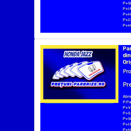
P+SE
P+I:
P+H:
P+C:
P+Hu
Par
din
Ori
Pro
Pre
Abre
P:Pa
P+V:
P+S:
P+SE
P+I:
P+H: