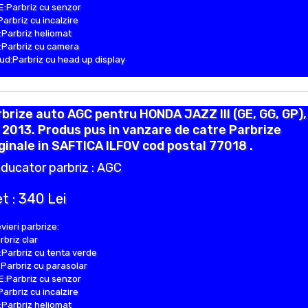
:Parbriz cu senzor
Parbriz cu incalzire
Parbriz heliomat
Parbriz cu camera
d:Parbriz cu head up display
brize auto AGC pentru HONDA JAZZ III (GE, GG, GP),
 2013. Produs pus in vanzare de catre Parbrize
ginale in SAFTICA ILFOV cod postal 77018 .
ducator parbriz : AGC
t : 340 Lei
vieri parbrize:
rbriz clar
Parbriz cu tenta verde
Parbriz cu parasolar
:Parbriz cu senzor
Parbriz cu incalzire
Parbriz heliomat