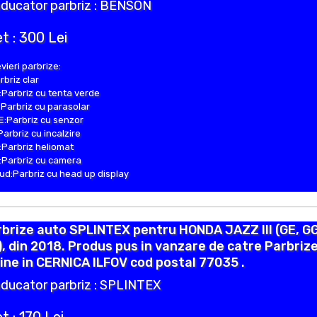
ducator parbriz : BENSON
t : 300 Lei
vieri parbrize:
rbriz clar
Parbriz cu tenta verde
Parbriz cu parasolar
:Parbriz cu senzor
Parbriz cu incalzire
Parbriz heliomat
Parbriz cu camera
d:Parbriz cu head up display
brize auto SPLINTEX pentru HONDA JAZZ III (GE, GG
, din 2018. Produs pus in vanzare de catre Parbriz
ine in CERNICA ILFOV cod postal 77035 .
ducator parbriz : SPLINTEX