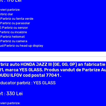
t : 170 Lei
vieri parbrize:
rbriz clar
Parbriz cu tenta verde
Parbriz cu parasolar
:Parbriz cu senzor
Parbriz cu incalzire
Parbriz heliomat
Parbriz cu camera
d:Parbriz cu head up display
briz auto HONDA JAZZ III (GE, GG, GP) an fabricatie
1, marca YES GLASS. Produs vandut de Parbrize Au
DUDU ILFOV cod postal 77041 .
ducator parbriz : YES GLASS
t : 330 Lei
vieri parbrize: