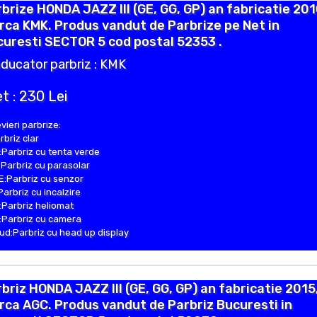
brize HONDA JAZZ III (GE, GG, GP) an fabricatie 201
ca KMK. Produs vandut de Parbrize pe Net in
uresti SECTOR 5 cod postal 52353 .
ducator parbriz : KMK
t : 230 Lei
vieri parbrize:
rbriz clar
Parbriz cu tenta verde
Parbriz cu parasolar
:Parbriz cu senzor
Parbriz cu incalzire
Parbriz heliomat
Parbriz cu camera
d:Parbriz cu head up display
briz HONDA JAZZ III (GE, GG, GP) an fabricatie 2015
ca AGC. Produs vandut de Parbriz Bucuresti in