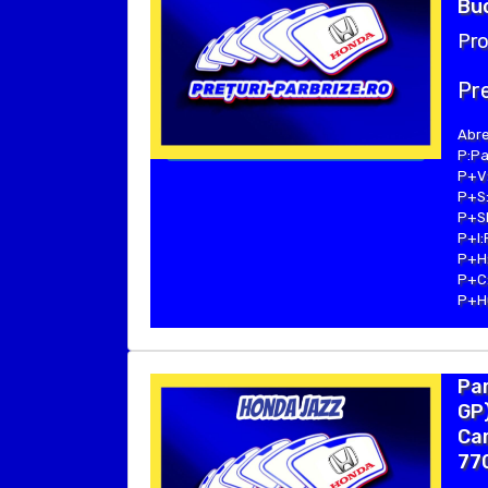
Buc
Pro
Pre
Abre
P:Pa
P+V:
P+S:
P+SE
P+I:
P+H:
P+C:
P+Hu
Par
GP)
Cam
77