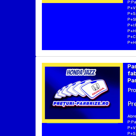
P:Pa
P+V:
P+S:
P+SE
P+I:
P+H:
P+C:
P+Hu
Par
fab
Par
Pro
Pre
Abre
P:Pa
P+V:
P+S: