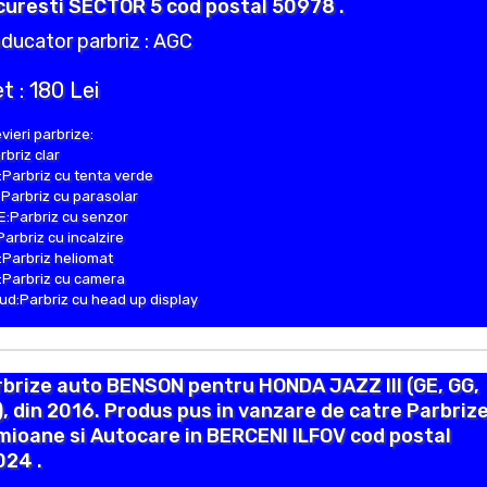
uresti SECTOR 5 cod postal 50978 .
ducator parbriz : AGC
t : 180 Lei
vieri parbrize:
rbriz clar
Parbriz cu tenta verde
Parbriz cu parasolar
:Parbriz cu senzor
Parbriz cu incalzire
Parbriz heliomat
Parbriz cu camera
d:Parbriz cu head up display
brize auto BENSON pentru HONDA JAZZ III (GE, GG,
, din 2016. Produs pus in vanzare de catre Parbriz
ioane si Autocare in BERCENI ILFOV cod postal
024 .