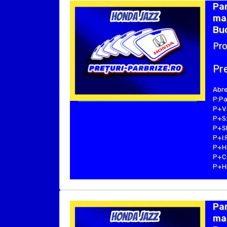
Par
mar
Buc
Pro
Pre
Abre
P:Pa
P+V:
P+S:
P+SE
P+I:
P+H:
P+C:
P+Hu
Par
mar