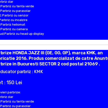
rbriz clar
Parbriz cu tenta verde
Parbriz cu parasolar
:Parbriz cu senzor
Parbriz cu incalzire
Parbriz heliomat
Parbriz cu camera
d:Parbriz cu head up display
brize HONDA JAZZ III (GE, GG, GP), marca KMK, an
ricatie 2016. Produs comercializat de catre Anunt
brize in Bucuresti SECTOR 2 cod postal 21069 .
ducator parbriz : KMK
t : 150 Lei
vieri parbrize:
rbriz clar
Parbriz cu tenta verde
Parbriz cu parasolar