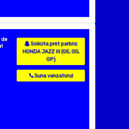
 de
Solicita pret parbriz
al
HONDA JAZZ III (GE, GG,
GP)
Suna vanzatorul