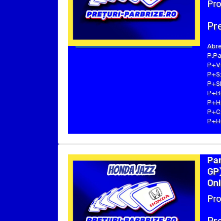
Pro
Pre
Abre
P:Pa
P+V:
P+S:
P+SE
P+I:
P+H:
P+C:
P+Hu
Par
GP)
Onl
Pro