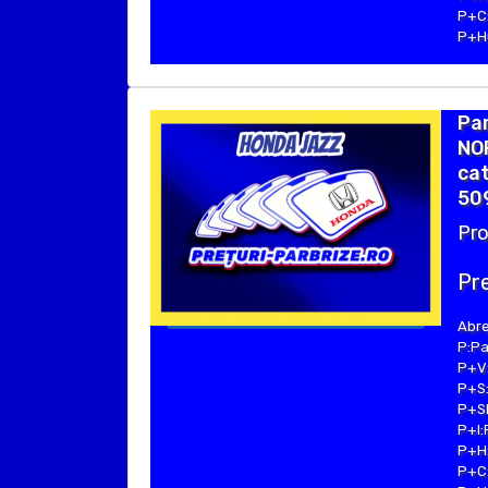
P+C:
P+Hu
Par
NOR
cat
50
Pro
Pre
Abre
P:Pa
P+V:
P+S:
P+SE
P+I:
P+H:
P+C: