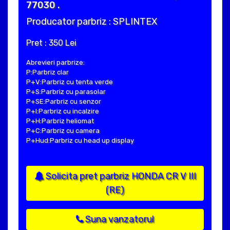
77030 .
Producator parbriz : SPLINTEX
Pret : 350 Lei
Abrevieri parbrize:
P:Parbriz clar
P+V:Parbriz cu tenta verde
P+S:Parbriz cu parasolar
P+SE:Parbriz cu senzor
P+I:Parbriz cu incalzire
P+H:Parbriz heliomat
P+C:Parbriz cu camera
P+Hud:Parbriz cu head up display
Solicita pret parbriz HONDA CR V III
(RE)
Suna vanzatorul