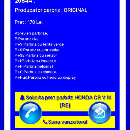
20844 .
Producator parbriz : ORIGINAL
Pret : 170 Lei
Abrevieri parbrize:
P:Parbriz clar
P+V:Parbriz cu tenta verde
P+S:Parbriz cu parasolar
P+SE:Parbriz cu senzor
P+I:Parbriz cu incalzire
P+H:Parbriz heliomat
P+C:Parbriz cu camera
P+Hud:Parbriz cu head up display
Solicita pret parbriz HONDA CR V III
(RE)
Suna vanzatorul