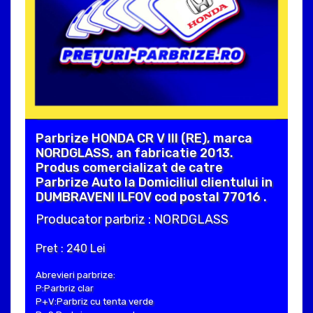
Parbrize HONDA CR V III (RE), marca
NORDGLASS, an fabricatie 2013.
Produs comercializat de catre
Parbrize Auto la Domiciliul clientului in
DUMBRAVENI ILFOV cod postal 77016 .
Producator parbriz : NORDGLASS
Pret : 240 Lei
Abrevieri parbrize:
P:Parbriz clar
P+V:Parbriz cu tenta verde