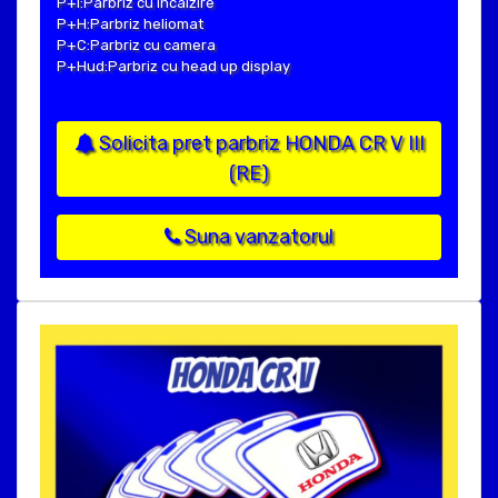
P+I:Parbriz cu incalzire
P+H:Parbriz heliomat
P+C:Parbriz cu camera
P+Hud:Parbriz cu head up display
Solicita pret parbriz HONDA CR V III
(RE)
Suna vanzatorul