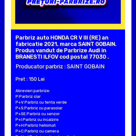
Parbriz auto HONDA CR V III (RE) an
fabricatie 2021, marca SAINT GOBAIN.
Produs vandut de Parbrize Audi in
BRANESTI ILFOV cod postal 77030 .
Producator parbriz : SAINT GOBAIN
Pret : 150 Lei
Abrevieri parbrize:
P:Parbriz clar
P+V:Parbriz cu tenta verde
P+S:Parbriz cu parasolar
P+SE:Parbriz cu senzor
P+I:Parbriz cu incalzire
P+H:Parbriz heliomat
P+C:Parbriz cu camera