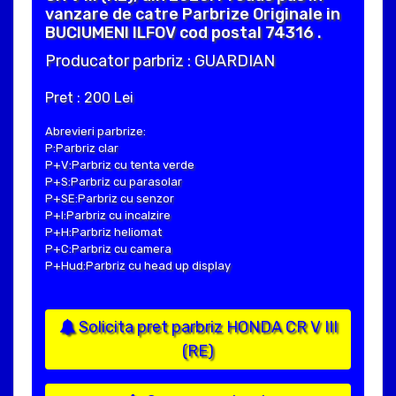
vanzare de catre Parbrize Originale in
BUCIUMENI ILFOV cod postal 74316 .
Producator parbriz : GUARDIAN
Pret : 200 Lei
Abrevieri parbrize:
P:Parbriz clar
P+V:Parbriz cu tenta verde
P+S:Parbriz cu parasolar
P+SE:Parbriz cu senzor
P+I:Parbriz cu incalzire
P+H:Parbriz heliomat
P+C:Parbriz cu camera
P+Hud:Parbriz cu head up display
Solicita pret parbriz HONDA CR V III
(RE)