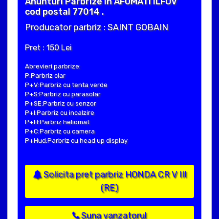
Anunturi Parbrize in AFUMATI ILFOV
cod postal 77014 .
Producator parbriz : SAINT GOBAIN
Pret : 150 Lei
Abrevieri parbrize:
P:Parbriz clar
P+V:Parbriz cu tenta verde
P+S:Parbriz cu parasolar
P+SE:Parbriz cu senzor
P+I:Parbriz cu incalzire
P+H:Parbriz heliomat
P+C:Parbriz cu camera
P+Hud:Parbriz cu head up display
Solicita pret parbriz HONDA CR V III
(RE)
Suna vanzatorul