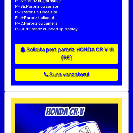
P+S:Parbriz cu parasolar
P+SE:Parbriz cu senzor
P+I:Parbriz cu incalzire
P+H:Parbriz heliomat
P+C:Parbriz cu camera
P+Hud:Parbriz cu head up display
Solicita pret parbriz HONDA CR V III
(RE)
Suna vanzatorul