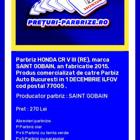
Parbriz HONDA CR V III (RE), marca
SAINT GOBAIN, an fabricatie 2015.
Produs comercializat de catre Parbiz
Auto Bucuresti in 1 DECEMBRIE ILFOV
cod postal 77005 .
Producator parbriz : SAINT GOBAIN
Pret : 270 Lei
Abrevieri parbrize:
P:Parbriz clar
P+V:Parbriz cu tenta verde
P+S:Parbriz cu parasolar