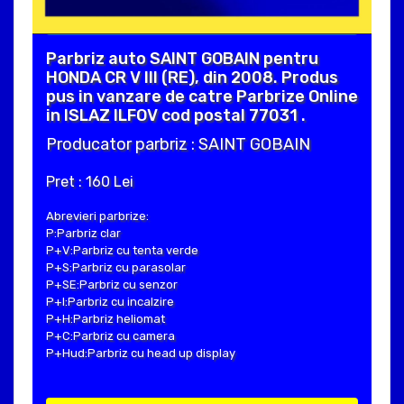
Parbriz auto SAINT GOBAIN pentru
HONDA CR V III (RE), din 2008. Produs
pus in vanzare de catre Parbrize Online
in ISLAZ ILFOV cod postal 77031 .
Producator parbriz : SAINT GOBAIN
Pret : 160 Lei
Abrevieri parbrize:
P:Parbriz clar
P+V:Parbriz cu tenta verde
P+S:Parbriz cu parasolar
P+SE:Parbriz cu senzor
P+I:Parbriz cu incalzire
P+H:Parbriz heliomat
P+C:Parbriz cu camera
P+Hud:Parbriz cu head up display