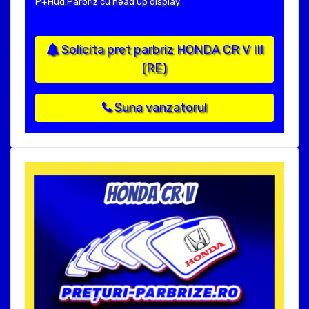
P+Hud:Parbriz cu head up display
Solicita pret parbriz HONDA CR V III
(RE)
Suna vanzatorul