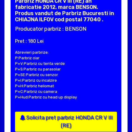
Parbriz HONDA CR V III (RE) an
fabricatie 2012, marca BENSON.
Produs vandut de Parbriz Bucuresti in
CHIAJNA ILFOV cod postal 77040 .
Producator parbriz : BENSON
Pret : 180 Lei
Abrevieri parbrize:
P:Parbriz clar
P+V:Parbriz cu tenta verde
P+S:Parbriz cu parasolar
P+SE:Parbriz cu senzor
P+I:Parbriz cu incalzire
P+H:Parbriz heliomat
P+C:Parbriz cu camera
P+Hud:Parbriz cu head up display
Solicita pret parbriz HONDA CR V III
(RE)