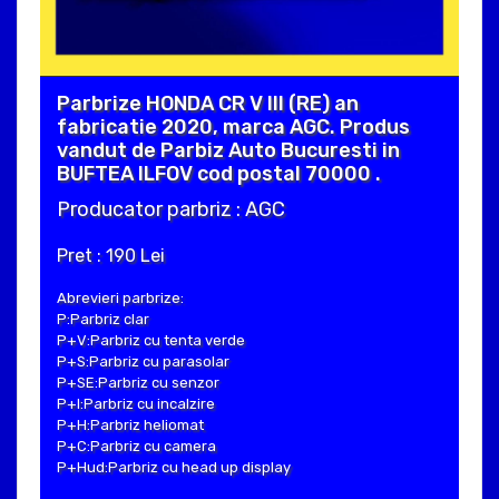
Parbrize HONDA CR V III (RE) an
fabricatie 2020, marca AGC. Produs
vandut de Parbiz Auto Bucuresti in
BUFTEA ILFOV cod postal 70000 .
Producator parbriz : AGC
Pret : 190 Lei
Abrevieri parbrize:
P:Parbriz clar
P+V:Parbriz cu tenta verde
P+S:Parbriz cu parasolar
P+SE:Parbriz cu senzor
P+I:Parbriz cu incalzire
P+H:Parbriz heliomat
P+C:Parbriz cu camera
P+Hud:Parbriz cu head up display