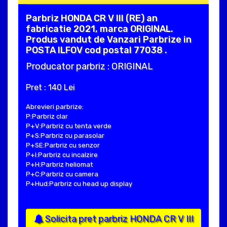
Parbriz HONDA CR V III (RE) an
fabricatie 2021, marca ORIGINAL.
Produs vandut de Vanzari Parbrize in
POSTA ILFOV cod postal 77038 .
Producator parbriz : ORIGINAL
Pret : 140 Lei
Abrevieri parbrize:
P:Parbriz clar
P+V:Parbriz cu tenta verde
P+S:Parbriz cu parasolar
P+SE:Parbriz cu senzor
P+I:Parbriz cu incalzire
P+H:Parbriz heliomat
P+C:Parbriz cu camera
P+Hud:Parbriz cu head up display
Solicita pret parbriz HONDA CR V III