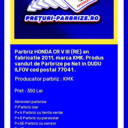
Parbriz HONDA CR V III (RE) an
fabricatie 2011, marca KMK. Produs
vandut de Parbrize pe Net in DUDU
ILFOV cod postal 77041 .
Producator parbriz : KMK
Pret : 350 Lei
Abrevieri parbrize:
P:Parbriz clar
P+V:Parbriz cu tenta verde
P+S:Parbriz cu parasolar
P+SE:Parbriz cu senzor