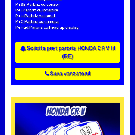
P+SE:Parbriz cu senzor
P+I:Parbriz cu incalzire
P+H:Parbriz heliomat
P+C:Parbriz cu camera
P+Hud:Parbriz cu head up display
Solicita pret parbriz HONDA CR V III
(RE)
Suna vanzatorul