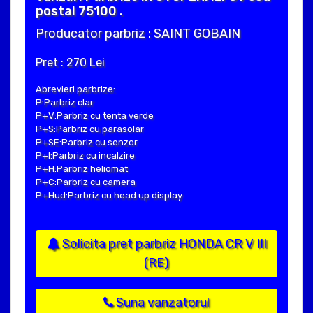
postal 75100 .
Producator parbriz : SAINT GOBAIN
Pret : 270 Lei
Abrevieri parbrize:
P:Parbriz clar
P+V:Parbriz cu tenta verde
P+S:Parbriz cu parasolar
P+SE:Parbriz cu senzor
P+I:Parbriz cu incalzire
P+H:Parbriz heliomat
P+C:Parbriz cu camera
P+Hud:Parbriz cu head up display
Solicita pret parbriz HONDA CR V III
(RE)
Suna vanzatorul