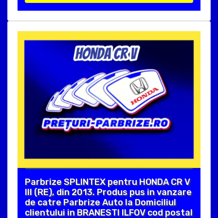
Parbrize SPLINTEX pentru HONDA CR V
III (RE), din 2013. Produs pus in vanzare
de catre Parbrize Auto la Domiciliul
clientului in BRANESTI ILFOV cod postal