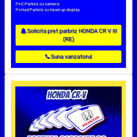
P+C:Parbriz cu camera
P+Hud:Parbriz cu head up display
Solicita pret parbriz HONDA CR V III
(RE)
Suna vanzatorul