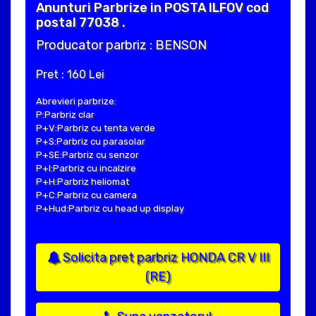
Anunturi Parbrize in POSTA ILFOV cod
postal 77038 .
Producator parbriz : BENSON
Pret : 160 Lei
Abrevieri parbrize:
P:Parbriz clar
P+V:Parbriz cu tenta verde
P+S:Parbriz cu parasolar
P+SE:Parbriz cu senzor
P+I:Parbriz cu incalzire
P+H:Parbriz heliomat
P+C:Parbriz cu camera
P+Hud:Parbriz cu head up display
Solicita pret parbriz HONDA CR V III
(RE)