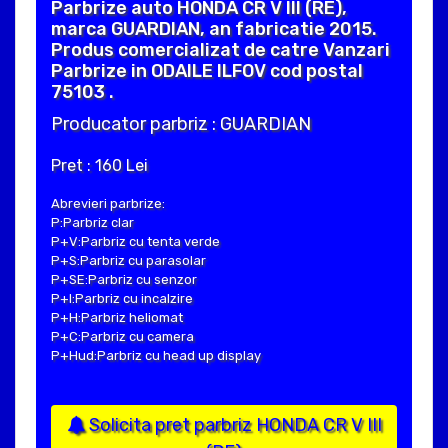
Parbrize auto HONDA CR V III (RE),
marca GUARDIAN, an fabricatie 2015.
Produs comercializat de catre Vanzari
Parbrize in ODAILE ILFOV cod postal
75103 .
Producator parbriz : GUARDIAN
Pret : 160 Lei
Abrevieri parbrize:
P:Parbriz clar
P+V:Parbriz cu tenta verde
P+S:Parbriz cu parasolar
P+SE:Parbriz cu senzor
P+I:Parbriz cu incalzire
P+H:Parbriz heliomat
P+C:Parbriz cu camera
P+Hud:Parbriz cu head up display
Solicita pret parbriz HONDA CR V III