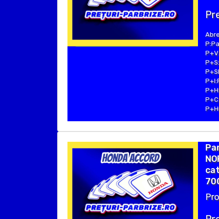
Pre
Abre
P:Pa
P+V:
P+S:
P+SE
P+I:
P+H:
P+C:
P+Hu
Pa
NOR
cat
70
Pro