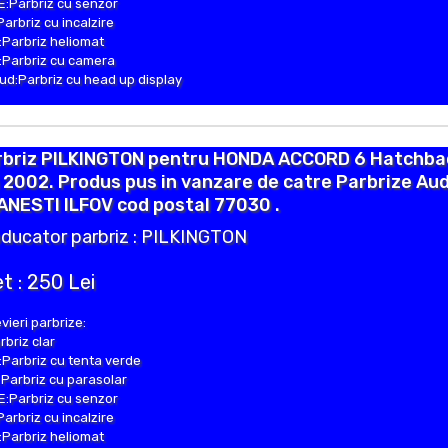
:Parbriz cu senzor
Parbriz cu incalzire
Parbriz heliomat
Parbriz cu camera
d:Parbriz cu head up display
rbriz PILKINGTON pentru HONDA ACCORD 6 Hatchba
 2002. Produs pus in vanzare de catre Parbrize Aud
NESTI ILFOV cod postal 77030 .
ducator parbriz : PILKINGTON
t : 250 Lei
vieri parbrize:
rbriz clar
Parbriz cu tenta verde
Parbriz cu parasolar
:Parbriz cu senzor
Parbriz cu incalzire
Parbriz heliomat