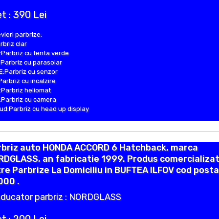
t : 390 Lei
vieri parbrize:
rbriz clar
Parbriz cu tenta verde
Parbriz cu parasolar
:Parbriz cu senzor
Parbriz cu incalzire
Parbriz heliomat
Parbriz cu camera
d:Parbriz cu head up display
rbriz auto HONDA ACCORD 6 Hatchback, marca
DGLASS, an fabricatie 1999. Produs comercializat
re Parbrize La Domiciliu in BUFTEA ILFOV cod posta
000 .
ducator parbriz : NORDGLASS