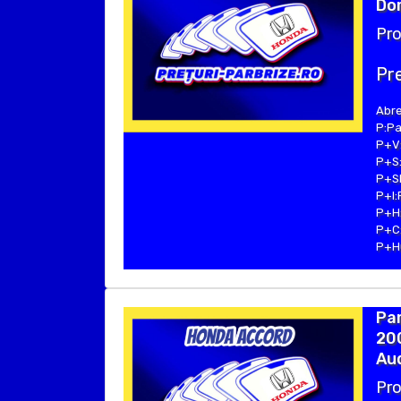
Dom
Pro
Pre
Abre
P:Pa
P+V:
P+S:
P+SE
P+I:
P+H:
P+C:
P+Hu
Pa
20
Aud
Pro