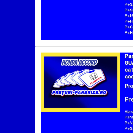
P+S:
P+SE
P+I:
P+H:
P+C:
P+Hu
Pa
GUA
ca
cod
Pro
Pre
Abre
P:Pa
P+V:
P+S: