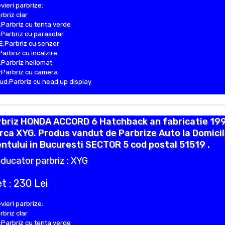
vieri parbrize:
rbriz clar
Parbriz cu tenta verde
Parbriz cu parasolar
:Parbriz cu senzor
Parbriz cu incalzire
Parbriz heliomat
Parbriz cu camera
d:Parbriz cu head up display
rbriz HONDA ACCORD 6 Hatchback an fabricatie 199
ca XYG. Produs vandut de Parbrize Auto la Domicil
entului in Bucuresti SECTOR 5 cod postal 51519 .
ducator parbriz : XYG
t : 230 Lei
vieri parbrize:
rbriz clar
Parbriz cu tenta verde