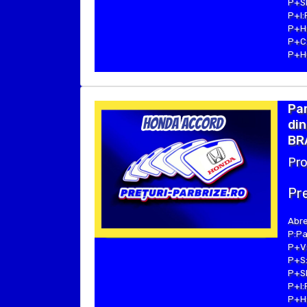
P+SE
P+I:
P+H:
P+C:
P+Hu
Pa
din
BRA
Pro
Pre
Abre
P:Pa
P+V:
P+S:
P+SE
P+I:
P+H: