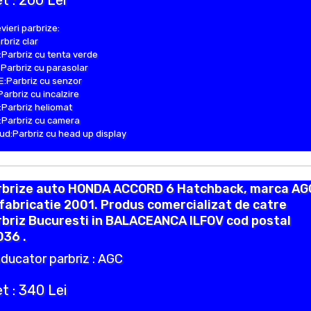
t : 200 Lei
vieri parbrize:
rbriz clar
Parbriz cu tenta verde
Parbriz cu parasolar
:Parbriz cu senzor
Parbriz cu incalzire
Parbriz heliomat
Parbriz cu camera
d:Parbriz cu head up display
rbrize auto HONDA ACCORD 6 Hatchback, marca AG
fabricatie 2001. Produs comercializat de catre
briz Bucuresti in BALACEANCA ILFOV cod postal
036 .
ducator parbriz : AGC
t : 340 Lei