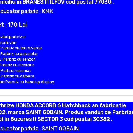
iciliu in BRANESTI ILFOV cod postal 77030 .
ducator parbriz : KMK
t : 170 Lei
vieri parbrize:
rbriz clar
Parbriz cu tenta verde
Parbriz cu parasolar
:Parbriz cu senzor
Parbriz cu incalzire
Parbriz heliomat
Parbriz cu camera
d:Parbriz cu head up display
rbrize HONDA ACCORD 6 Hatchback an fabricatie
02, marca SAINT GOBAIN. Produs vandut de Parbriz
i in Bucuresti SECTOR 3 cod postal 30382 .
ducator parbriz : SAINT GOBAIN