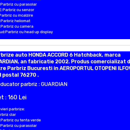
Parbriz cu parasolar
:Parbriz cu senzor
Parbriz cu incalzire
Parbriz heliomat
Parbriz cu camera
d:Parbriz cu head up display
rbrize auto HONDA ACCORD 6 Hatchback, marca
RDIAN, an fabricatie 2002. Produs comercializat 
tre Parbriz Bucuresti in AEROPORTUL OTOPENI ILFO
 postal 76270 .
ducator parbriz : GUARDIAN
t : 160 Lei
vieri parbrize:
rbriz clar
Parbriz cu tenta verde
Parbriz cu parasolar