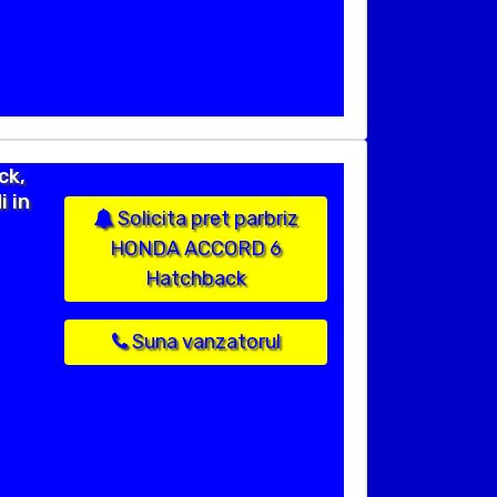
ck,
i in
Solicita pret parbriz
HONDA ACCORD 6
Hatchback
Suna vanzatorul