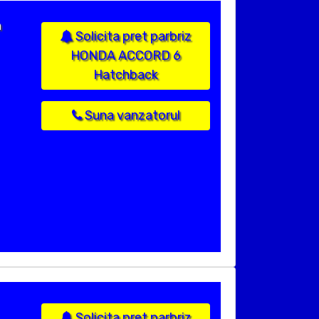
n
Solicita pret parbriz
HONDA ACCORD 6
Hatchback
Suna vanzatorul
Solicita pret parbriz