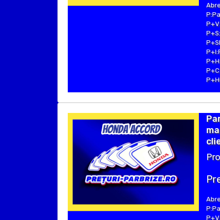
Abre
P:Pa
P+V:
P+S:
P+SE
P+I:
P+H:
P+C:
P+Hu
Pa
mar
cli
Pro
Pre
Abre
P:Pa
P+V: