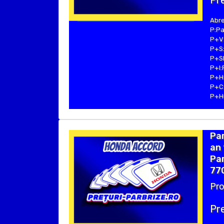
Pre
Abre
P:Pa
P+V:
P+S:
P+SE
P+I:
P+H:
P+C:
P+Hu
Pa
an 
Par
77
Pro
Pre