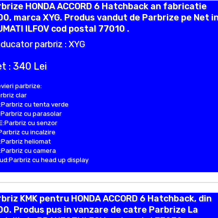
rbrize HONDA ACCORD 6 Hatchback an fabricatie
0, marca XYG. Produs vandut de Parbrize pe Net i
MATI ILFOV cod postal 77010 .
ducator parbriz : XYG
t : 340 Lei
vieri parbrize:
rbriz clar
Parbriz cu tenta verde
Parbriz cu parasolar
:Parbriz cu senzor
Parbriz cu incalzire
Parbriz heliomat
Parbriz cu camera
d:Parbriz cu head up display
rbriz KMK pentru HONDA ACCORD 6 Hatchback, din
0. Produs pus in vanzare de catre Parbrize La