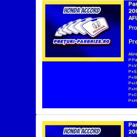
Pa
200
AFU
Pro
Pre
Abre
P:Pa
P+V:
P+S:
P+SE
P+I:
P+H:
P+C:
P+Hu
Pa
200