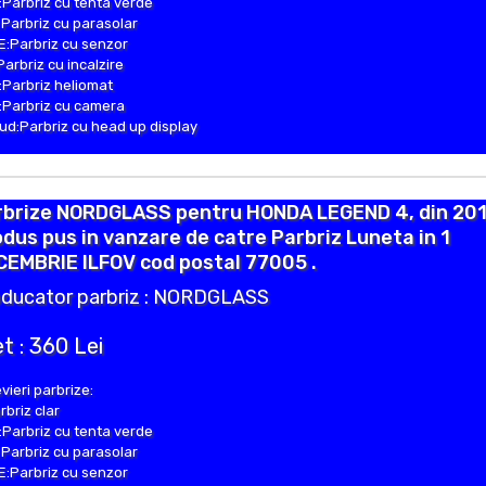
Parbriz cu tenta verde
Parbriz cu parasolar
:Parbriz cu senzor
Parbriz cu incalzire
Parbriz heliomat
Parbriz cu camera
d:Parbriz cu head up display
rbrize NORDGLASS pentru HONDA LEGEND 4, din 201
dus pus in vanzare de catre Parbriz Luneta in 1
CEMBRIE ILFOV cod postal 77005 .
ducator parbriz : NORDGLASS
t : 360 Lei
vieri parbrize:
rbriz clar
Parbriz cu tenta verde
Parbriz cu parasolar
:Parbriz cu senzor