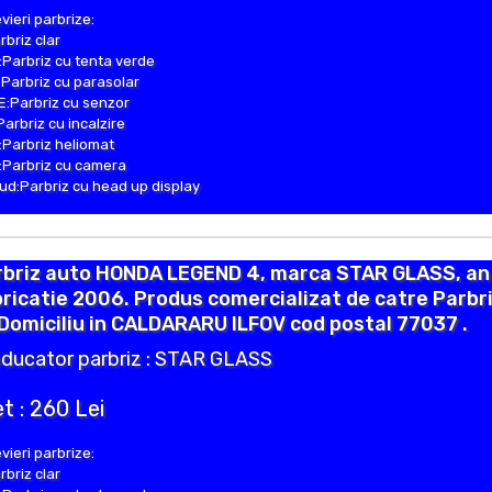
vieri parbrize:
rbriz clar
Parbriz cu tenta verde
Parbriz cu parasolar
:Parbriz cu senzor
Parbriz cu incalzire
Parbriz heliomat
Parbriz cu camera
d:Parbriz cu head up display
rbriz auto HONDA LEGEND 4, marca STAR GLASS, an
ricatie 2006. Produs comercializat de catre Parbr
Domiciliu in CALDARARU ILFOV cod postal 77037 .
ducator parbriz : STAR GLASS
t : 260 Lei
vieri parbrize:
rbriz clar