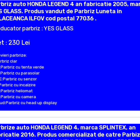
rbriz auto HONDA LEGEND 4 an fabricatie 2005, ma
 GLASS. Produs vandut de Parbriz Luneta in
LACEANCA ILFOV cod postal 77036 .
ducator parbriz : YES GLASS
t : 230 Lei
vieri parbrize:
rbriz clar
Parbriz cu tenta verde
Parbriz cu parasolar
:Parbriz cu senzor
Parbriz cu incalzire
Parbriz heliomat
Parbriz cu camera
d:Parbriz cu head up display
rbrize auto HONDA LEGEND 4, marca SPLINTEX, an
ricatie 2016. Produs comercializat de catre Parbiz