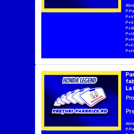
Abre
P:Pa
P+V:
P+S:
P+SE
P+I:
P+H:
P+C:
P+Hu
Pa
fab
La 
Pro
Pre
Abre
P:Pa