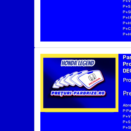
P+V:
P+S:
P+SE
P+I:
P+H:
P+C:
P+Hu
Pa
Pro
DE
Pro
Pre
Abre
P:Pa
P+V:
P+S:
P+SE