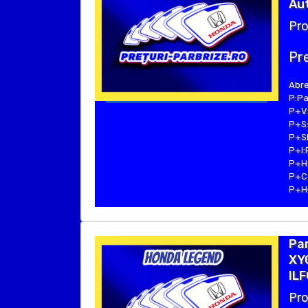
Aut
Pro
Pre
Abre
P:Pa
P+V:
P+S:
P+SE
P+I:
P+H:
P+C:
P+Hu
Pa
XYG
ILF
Pro