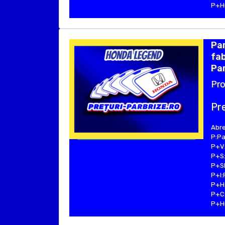
P+Hu
Pa
fab
Par
Pro
Pre
Abre
P:Pa
P+V:
P+S:
P+SE
P+I:
P+H:
P+C:
P+Hu