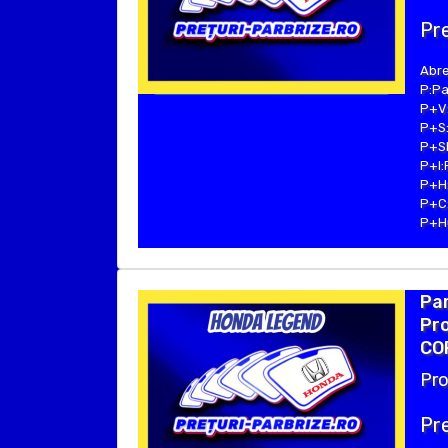
Pre
Abre
P:Pa
P+V:
P+S:
P+SE
P+I:
P+H:
P+C:
P+Hu
Par
Pro
COP
Pro
Pre