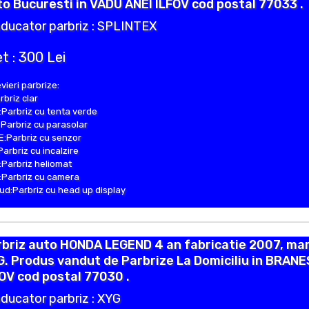
o Bucuresti in VADU ANEI ILFOV cod postal 77033 .
ducator parbriz : SPLINTEX
t : 300 Lei
vieri parbrize:
rbriz clar
Parbriz cu tenta verde
Parbriz cu parasolar
:Parbriz cu senzor
Parbriz cu incalzire
Parbriz heliomat
Parbriz cu camera
d:Parbriz cu head up display
rbriz auto HONDA LEGEND 4 an fabricatie 2007, ma
. Produs vandut de Parbrize La Domiciliu in BRANE
OV cod postal 77030 .
ducator parbriz : XYG