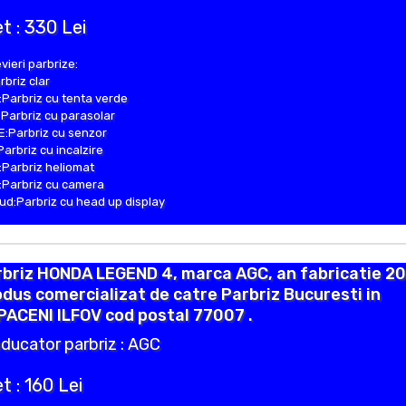
t : 330 Lei
vieri parbrize:
rbriz clar
Parbriz cu tenta verde
Parbriz cu parasolar
:Parbriz cu senzor
Parbriz cu incalzire
Parbriz heliomat
Parbriz cu camera
d:Parbriz cu head up display
briz HONDA LEGEND 4, marca AGC, an fabricatie 20
dus comercializat de catre Parbriz Bucuresti in
ACENI ILFOV cod postal 77007 .
ducator parbriz : AGC
t : 160 Lei