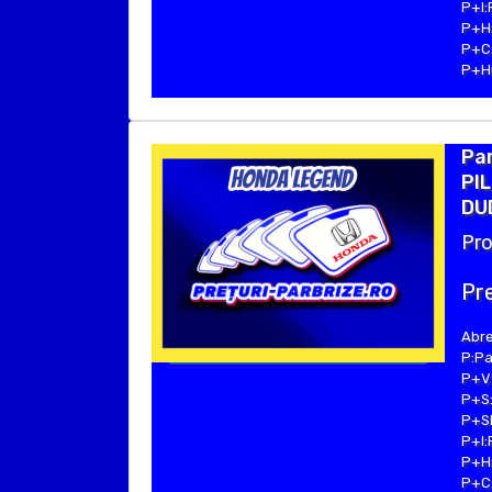
P+I:
P+H:
P+C:
P+Hu
Pa
PIL
DUD
Pro
Pre
Abre
P:Pa
P+V:
P+S:
P+SE
P+I:
P+H:
P+C: