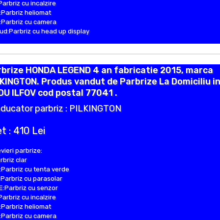
Parbriz cu incalzire
Parbriz heliomat
Parbriz cu camera
d:Parbriz cu head up display
rbrize HONDA LEGEND 4 an fabricatie 2015, marca
KINGTON. Produs vandut de Parbrize La Domiciliu i
U ILFOV cod postal 77041 .
ducator parbriz : PILKINGTON
t : 410 Lei
vieri parbrize:
rbriz clar
Parbriz cu tenta verde
Parbriz cu parasolar
:Parbriz cu senzor
Parbriz cu incalzire
Parbriz heliomat
Parbriz cu camera