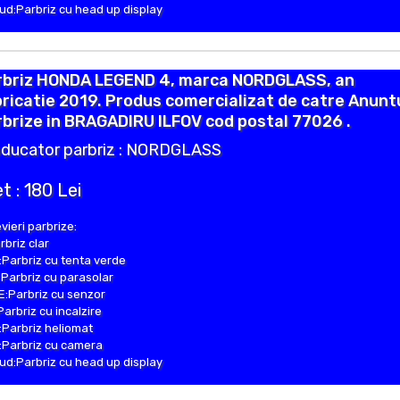
d:Parbriz cu head up display
rbriz HONDA LEGEND 4, marca NORDGLASS, an
ricatie 2019. Produs comercializat de catre Anunt
brize in BRAGADIRU ILFOV cod postal 77026 .
ducator parbriz : NORDGLASS
t : 180 Lei
vieri parbrize:
rbriz clar
Parbriz cu tenta verde
Parbriz cu parasolar
:Parbriz cu senzor
Parbriz cu incalzire
Parbriz heliomat
Parbriz cu camera
d:Parbriz cu head up display