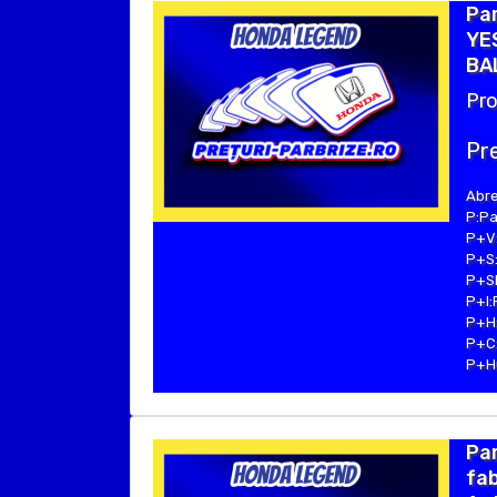
Pa
YES
BA
Pro
Pre
Abre
P:Pa
P+V:
P+S:
P+SE
P+I:
P+H:
P+C:
P+Hu
Pa
fab