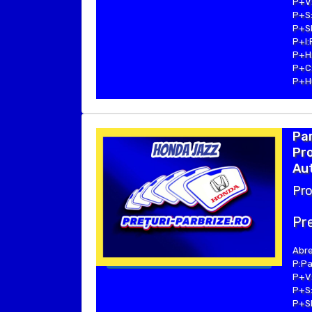
P+V:
P+S:
P+SE
P+I:
P+H:
P+C:
P+Hu
Pa
Pro
Aut
Pro
Pre
Abre
P:Pa
P+V:
P+S:
P+SE