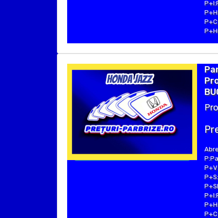
P+I:
P+H:
P+C:
P+Hu
Pa
Pro
BUC
Pro
Pre
Abre
P:Pa
P+V:
P+S:
P+SE
P+I:
P+H:
P+C: