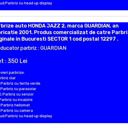
d:Parbriz cu head up display
rbrize auto HONDA JAZZ 2, marca GUARDIAN, an
ricatie 2001. Produs comercializat de catre Parbr
ginale in Bucuresti SECTOR 1 cod postal 12297 .
ducator parbriz : GUARDIAN
t : 350 Lei
vieri parbrize:
rbriz clar
Parbriz cu tenta verde
Parbriz cu parasolar
:Parbriz cu senzor
Parbriz cu incalzire
Parbriz heliomat
Parbriz cu camera
d:Parbriz cu head up display