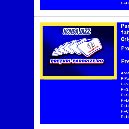
P+Hu
Pa
fab
Ori
Pro
Pre
Abre
P:Pa
P+V:
P+S:
P+SE
P+I:
P+H:
P+C:
P+Hu