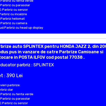
Parbriz cu tenta verde
Parbriz cu parasolar
:Parbriz cu senzor
Parbriz cu incalzire
Parbriz heliomat
Parbriz cu camera
d:Parbriz cu head up display
rbrize auto SPLINTEX pentru HONDA JAZZ 2, din 20
dus pus in vanzare de catre Parbrize Camioane si
ocare in POSTA ILFOV cod postal 77038 .
ducator parbriz : SPLINTEX
t : 390 Lei
vieri parbrize:
rbriz clar
Parbriz cu tenta verde
Parbriz cu parasolar
:Parbriz cu senzor