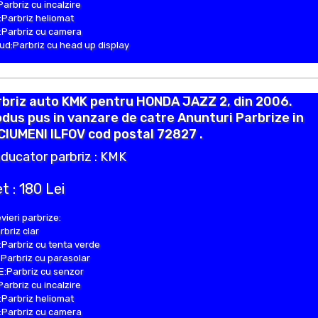
Parbriz cu incalzire
Parbriz heliomat
Parbriz cu camera
d:Parbriz cu head up display
rbriz auto KMK pentru HONDA JAZZ 2, din 2006.
dus pus in vanzare de catre Anunturi Parbrize in
IUMENI ILFOV cod postal 72827 .
ducator parbriz : KMK
t : 180 Lei
vieri parbrize:
rbriz clar
Parbriz cu tenta verde
Parbriz cu parasolar
:Parbriz cu senzor
Parbriz cu incalzire
Parbriz heliomat
Parbriz cu camera