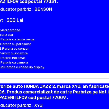
AZ ILFOV cod postal 77031 .
ducator parbriz : BENSON
t : 300 Lei
vieri parbrize:
rbriz clar
Parbriz cu tenta verde
Parbriz cu parasolar
:Parbriz cu senzor
Parbriz cu incalzire
Parbriz heliomat
Parbriz cu camera
d:Parbriz cu head up display
brize auto HONDA JAZZ 2, marca XYG, an fabricati
6. Produs comercializat de catre Parbrize pe Net 
ACENI ILFOV cod postal 77009 .
ducator parbriz : XYG