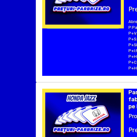
Pre
Abre
P:Pa
P+V:
P+S:
P+SE
P+I:
P+H:
P+C:
P+Hu
Pa
fab
pe 
Pro
Pre