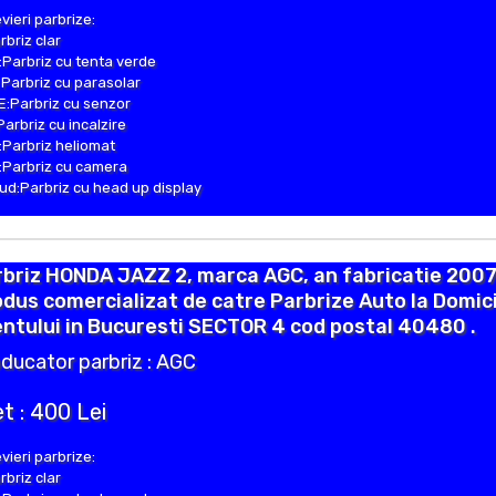
vieri parbrize:
rbriz clar
Parbriz cu tenta verde
Parbriz cu parasolar
:Parbriz cu senzor
Parbriz cu incalzire
Parbriz heliomat
Parbriz cu camera
d:Parbriz cu head up display
briz HONDA JAZZ 2, marca AGC, an fabricatie 2007
dus comercializat de catre Parbrize Auto la Domici
entului in Bucuresti SECTOR 4 cod postal 40480 .
ducator parbriz : AGC
t : 400 Lei
vieri parbrize:
rbriz clar