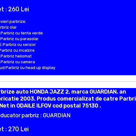
t : 260 Lei
vieri parbrize:
rbriz clar
Parbriz cu tenta verde
Parbriz cu parasolar
:Parbriz cu senzor
Parbriz cu incalzire
Parbriz heliomat
Parbriz cu camera
d:Parbriz cu head up display
rbrize auto HONDA JAZZ 2, marca GUARDIAN, an
ricatie 2003. Produs comercializat de catre Parbr
Net in ODAILE ILFOV cod postal 75130 .
ducator parbriz : GUARDIAN
t : 270 Lei