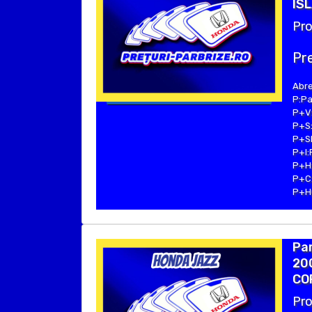
ISL
Pro
Pre
Abre
P:Pa
P+V:
P+S:
P+SE
P+I:
P+H:
P+C:
P+Hu
Par
200
COP
Pro