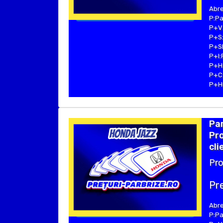
Abre
P:Pa
P+V:
P+S:
P+SE
P+I:
P+H:
P+C:
P+Hu
Par
Pro
cli
Pro
Pre
Abre
P:Pa