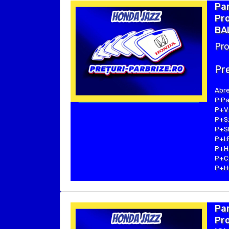
Pa
Pro
BAL
Pro
Pre
Abre
P:Pa
P+V:
P+S:
P+SE
P+I:
P+H:
P+C:
P+Hu
Pa
Pro