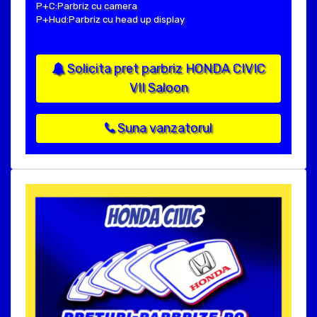
P+C:Parbriz cu camera
P+Hud:Parbriz cu head up display
Solicita pret parbriz HONDA CIVIC
VII Saloon
Suna vanzatorul