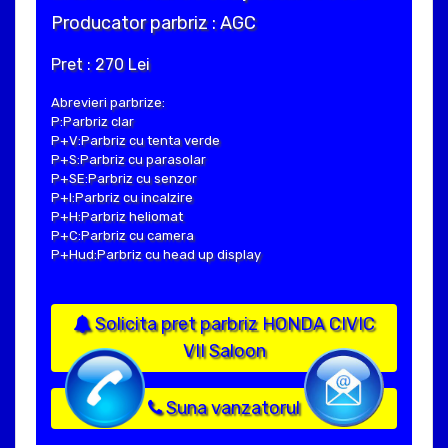
Producator parbriz : AGC
Pret : 270 Lei
Abrevieri parbrize:
P:Parbriz clar
P+V:Parbriz cu tenta verde
P+S:Parbriz cu parasolar
P+SE:Parbriz cu senzor
P+I:Parbriz cu incalzire
P+H:Parbriz heliomat
P+C:Parbriz cu camera
P+Hud:Parbriz cu head up display
Solicita pret parbriz HONDA CIVIC
VII Saloon
Suna vanzatorul