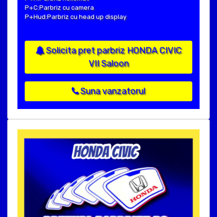
P+C:Parbriz cu camera
P+Hud:Parbriz cu head up display
Solicita pret parbriz HONDA CIVIC
VII Saloon
Suna vanzatorul