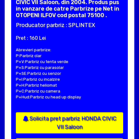
CIVIC VII Saloon, din 2004. Produs pus
in vanzare de catre Parbrize pe Net in
OTOPENI ILFOV cod postal 75100 .
Producator parbriz : SPLINTEX
Pret : 160 Lei
Abrevieri parbrize:
P:Parbriz clar
P+V:Parbriz cu tenta verde
P+S:Parbriz cu parasolar
P+SE:Parbriz cu senzor
P+I:Parbriz cu incalzire
P+H:Parbriz heliomat
P+C:Parbriz cu camera
P+Hud:Parbriz cu head up display
Solicita pret parbriz HONDA CIVIC
VII Saloon