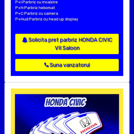
P+I:Parbriz cu incalzire
P+H:Parbriz heliomat
P+C:Parbriz cu camera
P+Hud:Parbriz cu head up display
Solicita pret parbriz HONDA CIVIC
VII Saloon
Suna vanzatorul