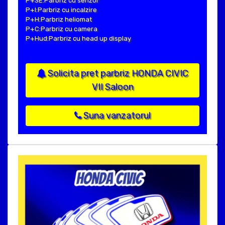
P+SE:Parbriz cu senzor
P+I:Parbriz cu incalzire
P+H:Parbriz heliomat
P+C:Parbriz cu camera
P+Hud:Parbriz cu head up display
Solicita pret parbriz HONDA CIVIC
VII Saloon
Suna vanzatorul