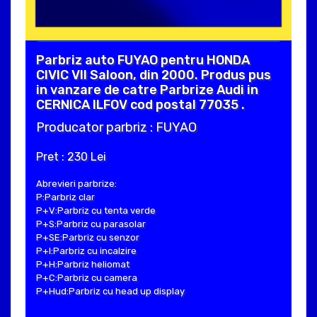
Parbriz auto FUYAO pentru HONDA
CIVIC VII Saloon, din 2000. Produs pus
in vanzare de catre Parbrize Audi in
CERNICA ILFOV cod postal 77035 .
Producator parbriz : FUYAO
Pret : 230 Lei
Abrevieri parbrize:
P:Parbriz clar
P+V:Parbriz cu tenta verde
P+S:Parbriz cu parasolar
P+SE:Parbriz cu senzor
P+I:Parbriz cu incalzire
P+H:Parbriz heliomat
P+C:Parbriz cu camera
P+Hud:Parbriz cu head up display