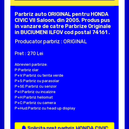
Parbriz auto ORIGINAL pentru HONDA
CIVIC VII Saloon, din 2005. Produs pus
in vanzare de catre Parbrize Originale
in BUCIUMENI ILFOV cod postal 74161 .
Producator parbriz : ORIGINAL
Pret : 270 Lei
Abrevieri parbrize:
P:Parbriz clar
P+V:Parbriz cu tenta verde
P+S:Parbriz cu parasolar
P+SE:Parbriz cu senzor
P+I:Parbriz cu incalzire
P+H:Parbriz heliomat
P+C:Parbriz cu camera
P+Hud:Parbriz cu head up display
Solicita pret parbriz HONDA CIVIC