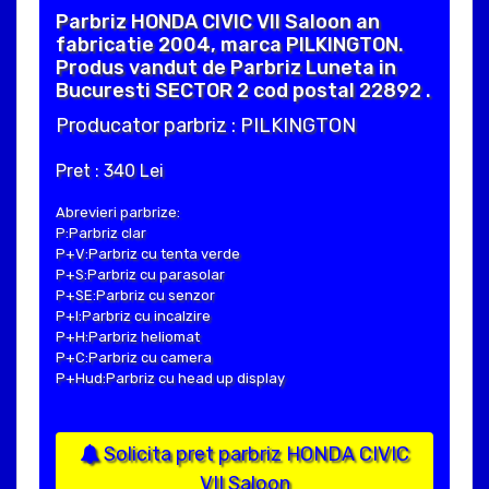
Parbriz HONDA CIVIC VII Saloon an
fabricatie 2004, marca PILKINGTON.
Produs vandut de Parbriz Luneta in
Bucuresti SECTOR 2 cod postal 22892 .
Producator parbriz : PILKINGTON
Pret : 340 Lei
Abrevieri parbrize:
P:Parbriz clar
P+V:Parbriz cu tenta verde
P+S:Parbriz cu parasolar
P+SE:Parbriz cu senzor
P+I:Parbriz cu incalzire
P+H:Parbriz heliomat
P+C:Parbriz cu camera
P+Hud:Parbriz cu head up display
Solicita pret parbriz HONDA CIVIC
VII Saloon