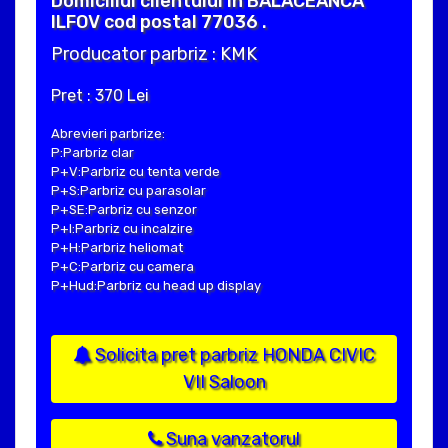
Domiciliul clientului in BALACEANCA
ILFOV cod postal 77036 .
Producator parbriz : KMK
Pret : 370 Lei
Abrevieri parbrize:
P:Parbriz clar
P+V:Parbriz cu tenta verde
P+S:Parbriz cu parasolar
P+SE:Parbriz cu senzor
P+I:Parbriz cu incalzire
P+H:Parbriz heliomat
P+C:Parbriz cu camera
P+Hud:Parbriz cu head up display
Solicita pret parbriz HONDA CIVIC
VII Saloon
Suna vanzatorul