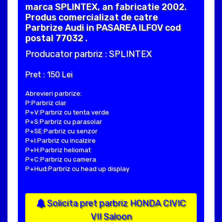
marca SPLINTEX, an fabricatie 2002.
Produs comercializat de catre
Parbrize Audi in PASAREA ILFOV cod
postal 77032 .
Producator parbriz : SPLINTEX
Pret : 150 Lei
Abrevieri parbrize:
P:Parbriz clar
P+V:Parbriz cu tenta verde
P+S:Parbriz cu parasolar
P+SE:Parbriz cu senzor
P+I:Parbriz cu incalzire
P+H:Parbriz heliomat
P+C:Parbriz cu camera
P+Hud:Parbriz cu head up display
Solicita pret parbriz HONDA CIVIC
VII Saloon