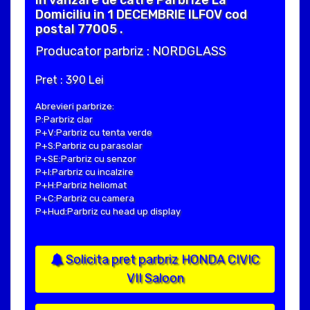
Domiciliu in 1 DECEMBRIE ILFOV cod
postal 77005 .
Producator parbriz : NORDGLASS
Pret : 390 Lei
Abrevieri parbrize:
P:Parbriz clar
P+V:Parbriz cu tenta verde
P+S:Parbriz cu parasolar
P+SE:Parbriz cu senzor
P+I:Parbriz cu incalzire
P+H:Parbriz heliomat
P+C:Parbriz cu camera
P+Hud:Parbriz cu head up display
Solicita pret parbriz HONDA CIVIC
VII Saloon