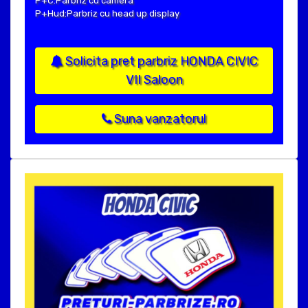
P+C:Parbriz cu camera
P+Hud:Parbriz cu head up display
Solicita pret parbriz HONDA CIVIC
VII Saloon
Suna vanzatorul