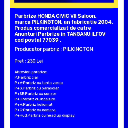
Parbrize HONDA CIVIC VII Saloon,
marca PILKINGTON, an fabricatie 2004.
Produs comercializat de catre
Anunturi Parbrize in TANGANU ILFOV
cod postal 77039 .
Producator parbriz : PILKINGTON
Pret : 230 Lei
Abrevieri parbrize:
P:Parbriz clar
P+V:Parbriz cu tenta verde
P+S:Parbriz cu parasolar
P+SE:Parbriz cu senzor
P+I:Parbriz cu incalzire
P+H:Parbriz heliomat
P+C:Parbriz cu camera
P+Hud:Parbriz cu head up display