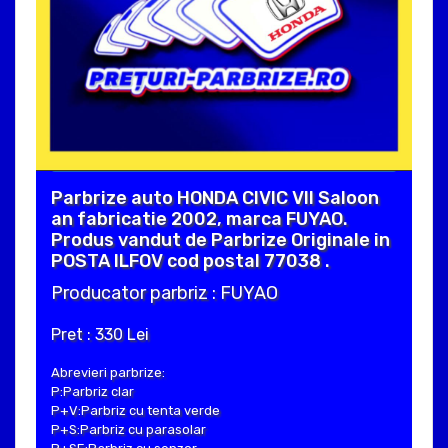
Parbrize auto HONDA CIVIC VII Saloon
an fabricatie 2002, marca FUYAO.
Produs vandut de Parbrize Originale in
POSTA ILFOV cod postal 77038 .
Producator parbriz : FUYAO
Pret : 330 Lei
Abrevieri parbrize:
P:Parbriz clar
P+V:Parbriz cu tenta verde
P+S:Parbriz cu parasolar