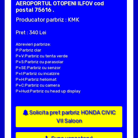
AEROPORTUL OTOPENI ILFOV cod
postal 75616 .
Producator parbriz : KMK
Pret : 340 Lei
Abrevieri parbrize:
P:Parbriz clar
P+V:Parbriz cu tenta verde
P+S:Parbriz cu parasolar
P+SE:Parbriz cu senzor
P+I:Parbriz cu incalzire
P+H:Parbriz heliomat
P+C:Parbriz cu camera
P+Hud:Parbriz cu head up display
Solicita pret parbriz HONDA CIVIC
VII Saloon